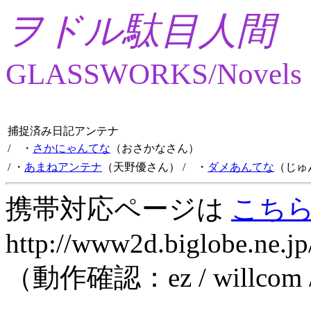
ヲドル駄目人間
GLASSWORKS/Novels
捕捉済み日記アンテナ
/ ・
さかにゃんてな
（おさかなさん）
/ ・
あまねアンテナ
（天野優さん）
/ ・
ダメあんてな
（じゅ
携帯対応ページは
こち
http://www2d.biglobe.ne.jp
（動作確認：ez / willcom 