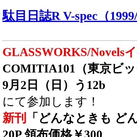
駄目日誌R V-spec（1999/
GLASSWORKS/Nove
COMITIA101（東京
9月2日（日）う12b
にて参加します！
新刊
「どんなときも どん
20P 領布価格￥300