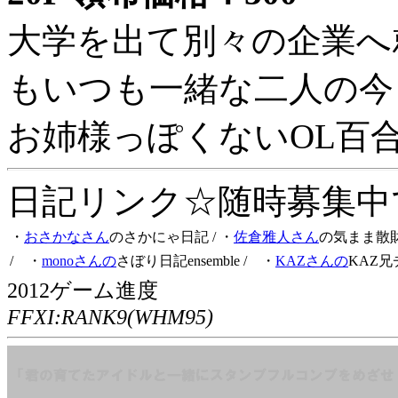
大学を出て別々の企業へ
もいつも一緒な二人の今
お姉様っぽくないOL百
日記リンク☆随時募集中です
・
おさかなさん
のさかにゃ日記
/ ・
佐倉雅人さん
の気まま散
/ ・
monoさんの
さぼり日記ensemble
/ ・
KAZさんの
KAZ兄
2012ゲーム進度
FFXI:RANK9(WHM95)