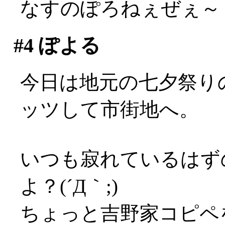
なすのぽろねぇぜぇ～
#4
ぽよる
今日は地元の七夕祭りの
ッツして市街地へ。
いつも寂れているはず
よ？(´Д｀;)
ちょっと吉野家コピペ