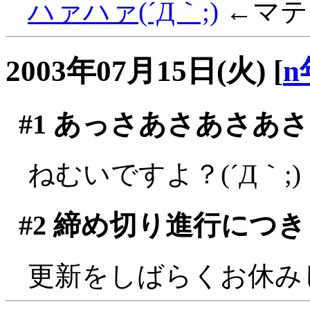
ハァハァ(´Д｀;)
←マテ
2003年07月15日(火)
[
n
#1
あっさあさあさあさ
ねむいですよ？(´Д｀;)
#2
締め切り進行につき
更新をしばらくお休みし