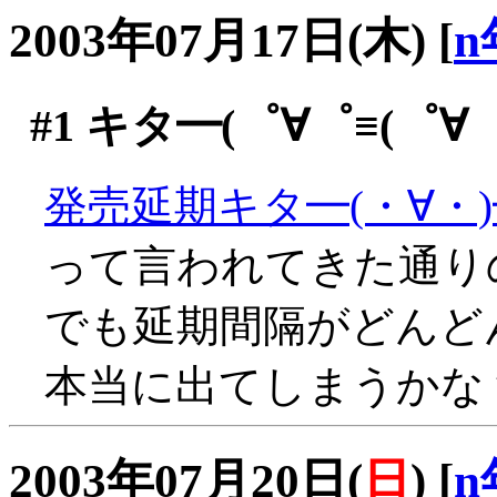
2003年07月17日(木)
[
n
#1
キタ━(゜∀゜≡(゜∀゜≡
発売延期キタ━(・∀・
って言われてきた通りの展
でも延期間隔がどんど
本当に出てしまうかな？
2003年07月20日(
日
)
[
n