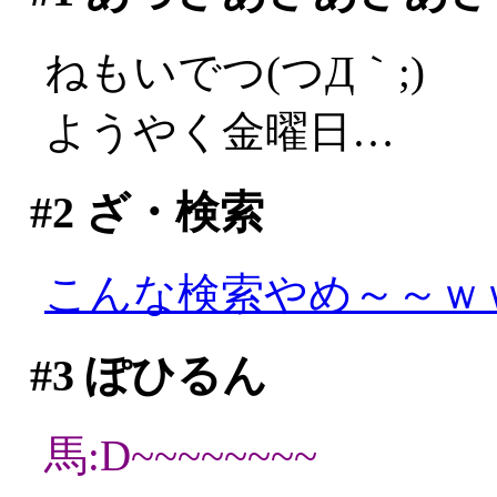
ねもいでつ(つД｀;)
ようやく金曜日…
#2
ざ・検索
こんな検索やめ～～ｗ
#3
ぽひるん
馬:D~~~~~~~~