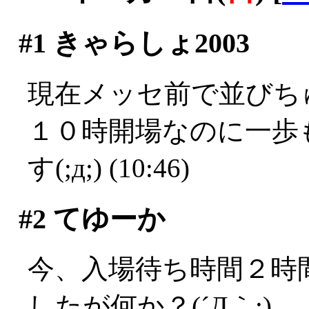
#1
きゃらしょ2003
現在メッセ前で並びちゅ
１０時開場なのに一歩
す(;д;) (10:46)
#2
てゆーか
今、入場待ち時間２時
したが何か？(´Д｀;)