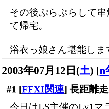
その後ぷらぷらして串
て帰宅。
浴衣っ娘さん堪能しますた
2003年07月12日(
土
)
[
n
#1
[
FFXI関連
] 長距離
今日はLS主催のLv1