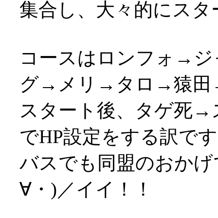
集合し、大々的にスタ
コースはロンフォ→ジ
グ→メリ→タロ→猿田
スタート後、タゲ死→
でHP設定をする訳で
バスでも同盟のおかげ
∀・)／イイ！！