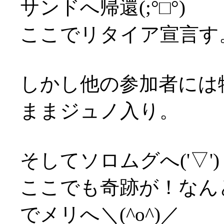
サンドへ帰還(;°□°)
ここでリタイア宣言す
しかし他の参加者には
ままジュノ入り。
そしてソロムグへ('▽')
ここでも奇跡が！なん
でメリへ＼(^o^)／