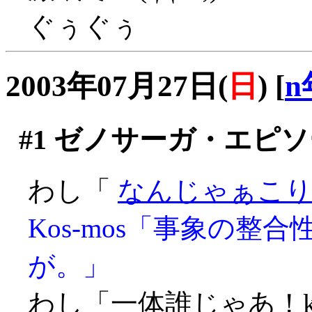
ぐぅぐぅ
2003年07月27日(
日
)
[
n
#1
ゼノサーガ・エピソ
わし「
なんじゃぁこりゃ
Kos-mos「事象の
が。」
わし「一体誰じゃあ！ko