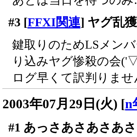
#3
[
FFXI関連
] ヤグ乱
鍵取りのためLSメン
り込みヤグ惨殺の会('▽'
ログ早くて訳判りませ
2003年07月29日(火)
[
n
#1
あっさあさあさあさ