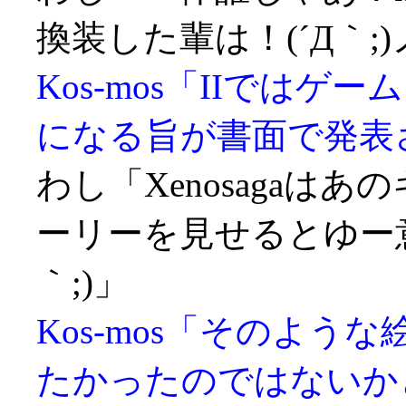
換装した輩は！(´Д｀;
Kos-mos「IIでは
になる旨が書面で発表
わし「Xenosagaは
ーリーを見せるとゆー意
｀;)」
Kos-mos「そのよ
たかったのではないか