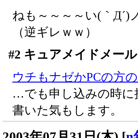
ねも～～～～い(｀Д´)
（逆ギレｗｗ）
#2
キュアメイドメール
ウチもナゼかPCの方
…でも申し込みの時に
書いた気もします。
2003年07月31日(木)
[
n