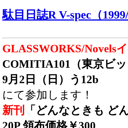
駄目日誌R V-spec（1999/
GLASSWORKS/Nove
COMITIA101（東京
9月2日（日）う12b
にて参加します！
新刊
「どんなときも どん
20P 領布価格￥300