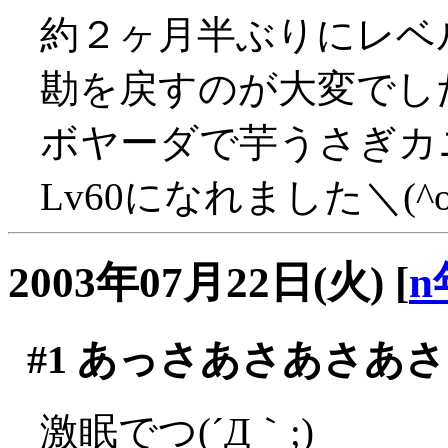
約２ヶ月半ぶりにレベル
勘を戻すのが大変でした(^
ボヤーダで芋うさぎカ
Lv60になれました＼(^o
2003年07月22日(火)
[
n
#1
あっさあさあさあさ
激眠でつ(´Д｀;)