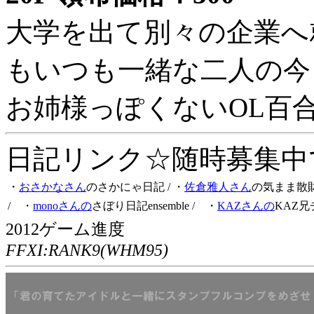
大学を出て別々の企業へ
もいつも一緒な二人の今
お姉様っぽくないOL百
日記リンク☆随時募集中です
・
おさかなさん
のさかにゃ日記
/ ・
佐倉雅人さん
の気まま散
/ ・
monoさんの
さぼり日記ensemble
/ ・
KAZさんの
KAZ兄
2012ゲーム進度
FFXI:RANK9(WHM95)