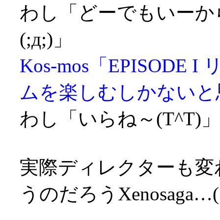
わし「どーでもいーからI
(;д;)」
Kos-mos「EPISOD
ムを楽しむしかないと
わし「いらね～(T^T)
実際ディレクターも変
うのだろうXenosaga…(;