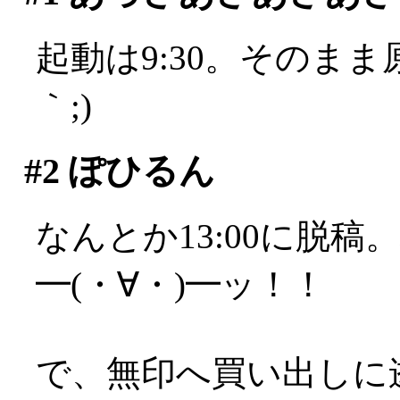
起動は9:30。そのまま
｀;)
#2
ぽひるん
なんとか13:00に脱
━(・∀・)━ッ！！
で、無印へ買い出しに