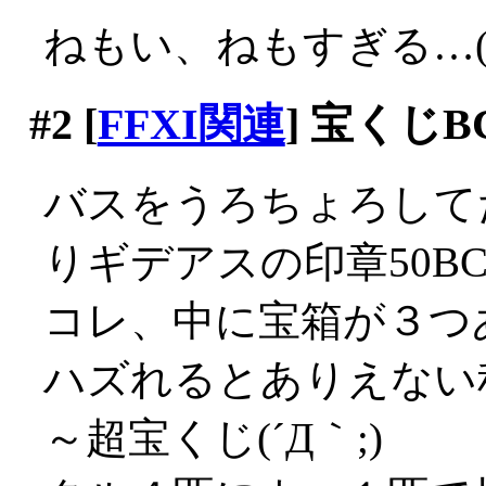
ねもい、ねもすぎる…(´
#2
[
FFXI関連
] 宝くじ
バスをうろちょろして
りギデアスの印章50B
コレ、中に宝箱が３つ
ハズれるとありえない
～超宝くじ(´Д｀;)