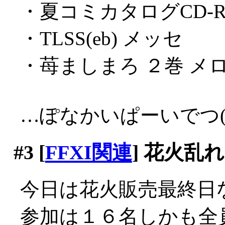
・夏コミカタログCD-
・TLSS(eb) メッセ
・苺ましまろ ２巻 メ
…ぽなかいぱーいでつ(´
#3
[
FFXI関連
] 花火乱
今日は花火販売最終日
参加は１６名しかも全