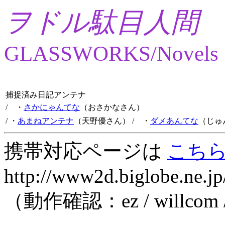
ヲドル駄目人間
GLASSWORKS/Novels
捕捉済み日記アンテナ
/ ・
さかにゃんてな
（おさかなさん）
/ ・
あまねアンテナ
（天野優さん）
/ ・
ダメあんてな
（じゅ
携帯対応ページは
こち
http://www2d.biglobe.ne.jp
（動作確認：ez / willcom 