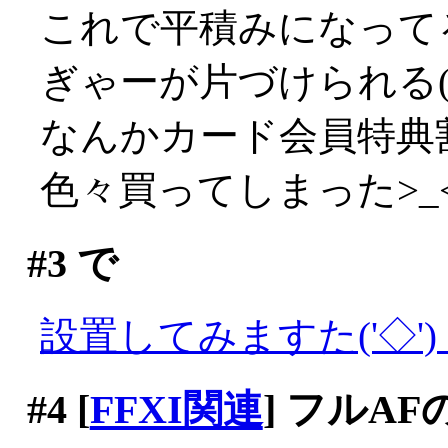
これで平積みになって
ぎゃーが片づけられる(´
なんかカード会員特典
色々買ってしまった>_
#3
で
設置してみますた('◇')
#4
[
FFXI関連
] フルA