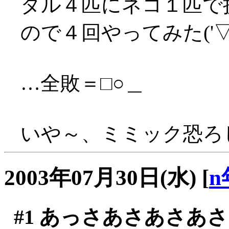
タル４匹にネコ１匹で
ので４回やってみた('▽'
…全敗＝□○＿
いや～、ミミック恐ろしい
2003年07月30日(水)
[
n
#1
あっさあさあさあさ