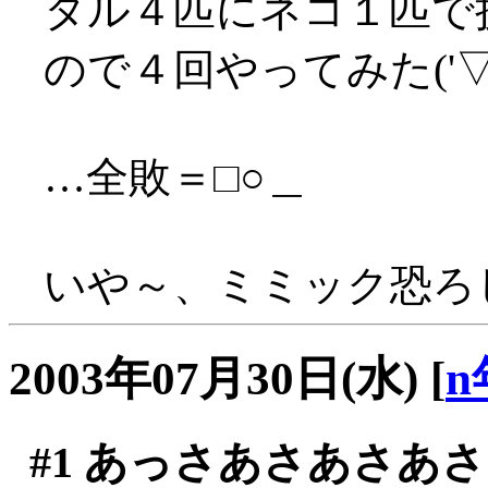
タル４匹にネコ１匹で
ので４回やってみた('▽'
…全敗＝□○＿
いや～、ミミック恐ろしい
2003年07月30日(水)
[
n
#1
あっさあさあさあさ