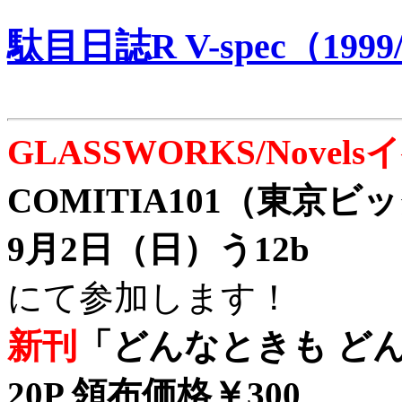
駄目日誌R V-spec（1999/
GLASSWORKS/Nove
COMITIA101（東京
9月2日（日）う12b
にて参加します！
新刊
「どんなときも どん
20P 領布価格￥300