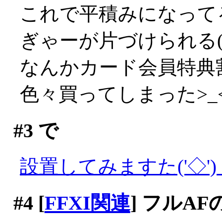
これで平積みになって
ぎゃーが片づけられる(´
なんかカード会員特典
色々買ってしまった>_
#3
で
設置してみますた('◇')
#4
[
FFXI関連
] フルA