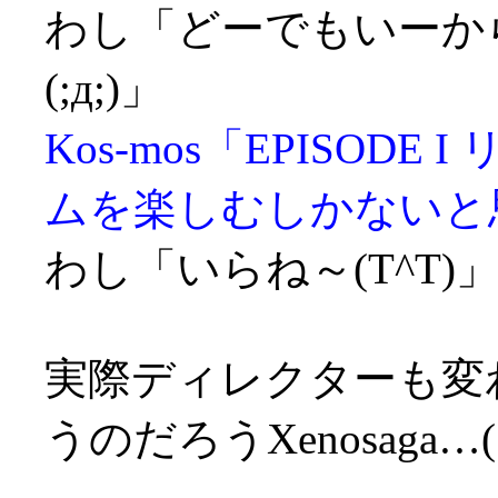
わし「どーでもいーからI
(;д;)」
Kos-mos「EPISOD
ムを楽しむしかないと
わし「いらね～(T^T)
実際ディレクターも変
うのだろうXenosaga…(;