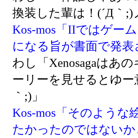
換装した輩は！(´Д｀;
Kos-mos「IIでは
になる旨が書面で発表
わし「Xenosagaは
ーリーを見せるとゆー意
｀;)」
Kos-mos「そのよ
たかったのではないか