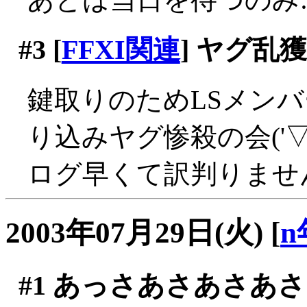
#3
[
FFXI関連
] ヤグ乱
鍵取りのためLSメン
り込みヤグ惨殺の会('▽'
ログ早くて訳判りませ
2003年07月29日(火)
[
n
#1
あっさあさあさあさ