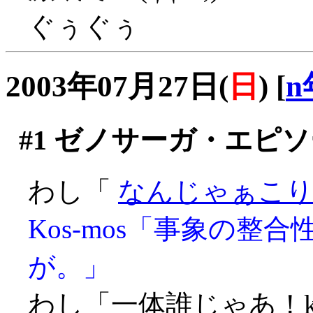
ぐぅぐぅ
2003年07月27日(
日
)
[
n
#1
ゼノサーガ・エピソ
わし「
なんじゃぁこりゃ
Kos-mos「事象の
が。」
わし「一体誰じゃあ！ko