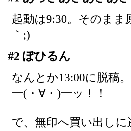
起動は9:30。そのまま
｀;)
#2
ぽひるん
なんとか13:00に脱
━(・∀・)━ッ！！
で、無印へ買い出しに