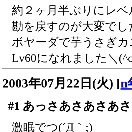
約２ヶ月半ぶりにレベル
勘を戻すのが大変でした(^
ボヤーダで芋うさぎカ
Lv60になれました＼(^o
2003年07月22日(火)
[
n
#1
あっさあさあさあさ
激眠でつ(´Д｀;)