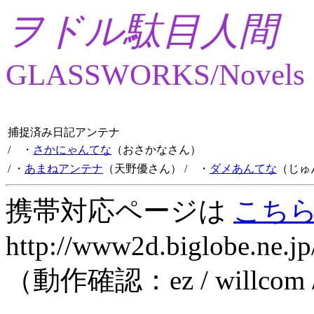
ヲドル駄目人間
GLASSWORKS/Novels
捕捉済み日記アンテナ
/ ・
さかにゃんてな
（おさかなさん）
/ ・
あまねアンテナ
（天野優さん）
/ ・
ダメあんてな
（じゅ
携帯対応ページは
こち
http://www2d.biglobe.ne.jp
（動作確認：ez / willcom 