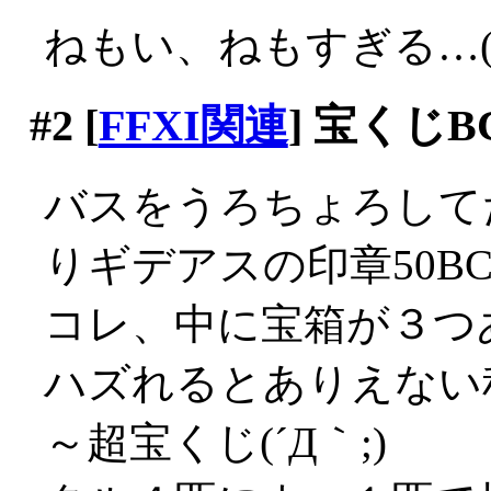
ねもい、ねもすぎる…(´
#2
[
FFXI関連
] 宝くじ
バスをうろちょろして
りギデアスの印章50B
コレ、中に宝箱が３つ
ハズれるとありえない
～超宝くじ(´Д｀;)