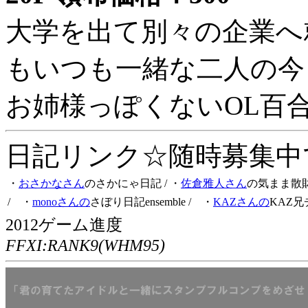
大学を出て別々の企業へ
もいつも一緒な二人の今
お姉様っぽくないOL百
日記リンク☆随時募集中です
・
おさかなさん
のさかにゃ日記
/ ・
佐倉雅人さん
の気まま散
/ ・
monoさんの
さぼり日記ensemble
/ ・
KAZさんの
KAZ兄
2012ゲーム進度
FFXI:RANK9(WHM95)