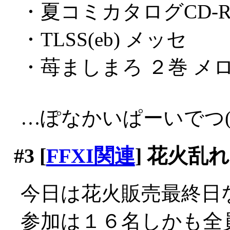
・夏コミカタログCD-
・TLSS(eb) メッセ
・苺ましまろ ２巻 メ
…ぽなかいぱーいでつ(´
#3
[
FFXI関連
] 花火乱
今日は花火販売最終日
参加は１６名しかも全