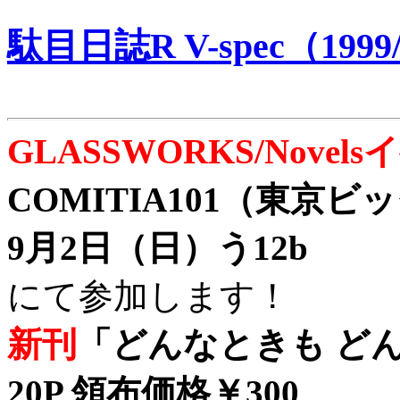
駄目日誌R V-spec（1999/
GLASSWORKS/Nove
COMITIA101（東京
9月2日（日）う12b
にて参加します！
新刊
「どんなときも どん
20P 領布価格￥300