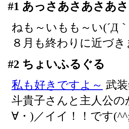
#1
あっさあさあさあさ
ねも～いもも～い(´Д｀;
８月も終わりに近づき
#2
ちょいふるぐる
私も好きですよ～
武装
斗貴子さんと主人公の
∀・)／イイ！！です(^^;;