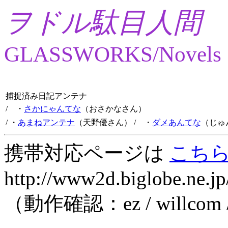
ヲドル駄目人間
GLASSWORKS/Novels
捕捉済み日記アンテナ
/ ・
さかにゃんてな
（おさかなさん）
/ ・
あまねアンテナ
（天野優さん）
/ ・
ダメあんてな
（じゅ
携帯対応ページは
こち
http://www2d.biglobe.ne.jp
（動作確認：ez / willcom 