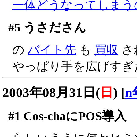
一体どうなってしまう
#5
うさださん
の
バイト先
も
買収
され
やっぱり手を広げすぎ
2003年08月31日(
日
)
[
n
#1
Cos-chaにPOS導入