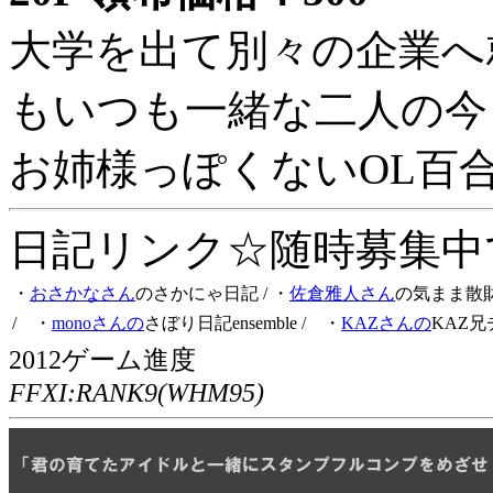
大学を出て別々の企業へ
もいつも一緒な二人の今
お姉様っぽくないOL百
日記リンク☆随時募集中です
・
おさかなさん
のさかにゃ日記
/ ・
佐倉雅人さん
の気まま散
/ ・
monoさんの
さぼり日記ensemble
/ ・
KAZさんの
KAZ兄
2012ゲーム進度
FFXI:RANK9(WHM95)