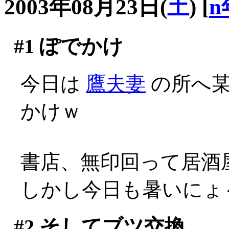
2003年08月23日(
土
)
[
n
#1
ぽでかけ
今日は
鷹夫妻
の所へ某
かけｗ
書店、無印回って居酒
しかし今日も暑いにょ～～
#2
そしてブツ交換