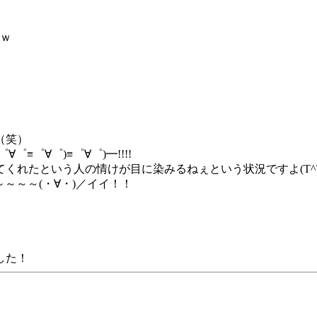
ｗ
（笑）
゜≡゜∀゜)≡゜∀゜)━!!!!
くれたという人の情けが目に染みるねぇという状況ですよ(T^T
～～～～(・∀・)／イイ！！
した！