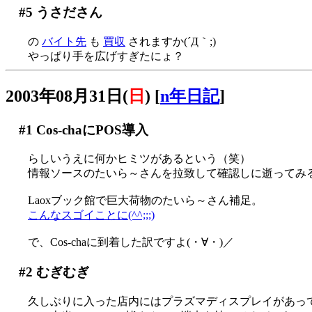
#5
うさださん
の
バイト先
も
買収
されますか(´Д｀;)
やっぱり手を広げすぎたにょ？
2003年08月31日(
日
)
[
n年日記
]
#1
Cos-chaにPOS導入
らしいうえに何かヒミツがあるという（笑）
情報ソースのたいら～さんを拉致して確認しに逝ってみ
Laoxブック館で巨大荷物のたいら～さん補足。
こんなスゴイことに(^^;;;)
で、Cos-chaに到着した訳ですよ(・∀・)／
#2
むぎむぎ
久しぶりに入った店内にはプラズマディスプレイがあっ