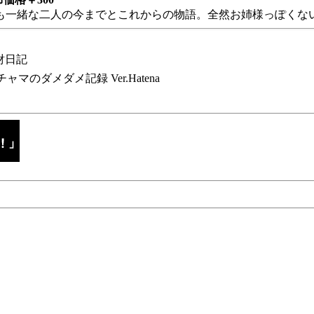
も一緒な二人の今までとこれからの物語。全然お姉様っぽくない
財日記
チャマのダメダメ記録 Ver.Hatena