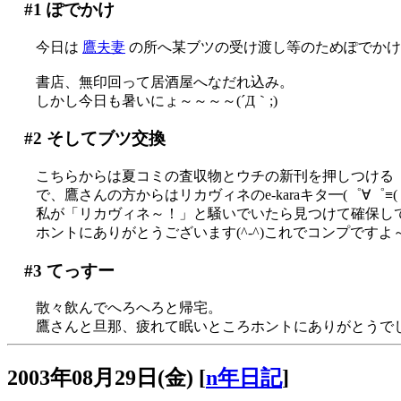
#1
ぽでかけ
今日は
鷹夫妻
の所へ某ブツの受け渡し等のためぽでかけ
書店、無印回って居酒屋へなだれ込み。
しかし今日も暑いにょ～～～～(´Д｀;)
#2
そしてブツ交換
こちらからは夏コミの査収物とウチの新刊を押しつける
で、鷹さんの方からはリカヴィネのe-karaキタ━(゜∀゜≡(゜∀
私が「リカヴィネ～！」と騒いでいたら見つけて確保して
ホントにありがとうございます(^-^)これでコンプですよ
#3
てっすー
散々飲んでへろへろと帰宅。
鷹さんと旦那、疲れて眠いところホントにありがとうで
2003年08月29日(金)
[
n年日記
]