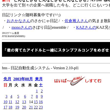
大学を出て別々の企業へ就職した今も、どこに行くにもいつ
日記リンク☆随時募集中です(^^;)
・
おさかなさん
のさかにゃ日記
/ ・
佐倉雅人さん
の気まま散
/ ・
monoさんの
さぼり日記ensemble
/ ・
KAZさんの
KAZ兄
2012ゲーム進度
FFXI:RANK9(WHM95)
hns - 日記自動生成システム - Version 2.10-pl1
先月
2003年08月
来月
日
月
火
水
木
金
土
1
2
3
4
5
6
7
8
9
10
11
12
13
14
15
16
17
18
19
20
21
22
23