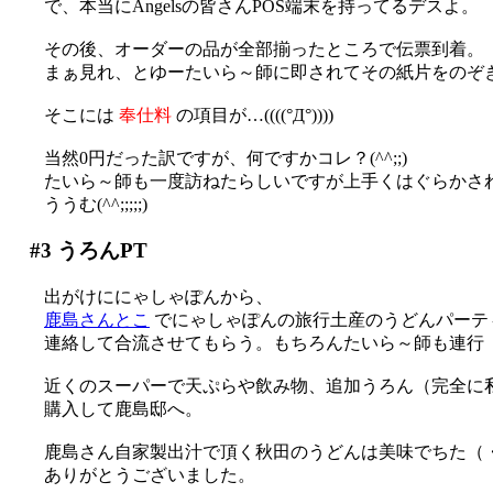
で、本当にAngelsの皆さんPOS端末を持ってるデスよ。
その後、オーダーの品が全部揃ったところで伝票到着。
まぁ見れ、とゆーたいら～師に即されてその紙片をのぞ
そこには
奉仕料
の項目が…((((°Д°))))
当然0円だった訳ですが、何ですかコレ？(^^;;)
たいら～師も一度訪ねたらしいですが上手くはぐらかさ
ううむ(^^;;;;;)
#3
うろんPT
出がけににゃしゃぽんから、
鹿島さんとこ
でにゃしゃぽんの旅行土産のうどんパーティ
連絡して合流させてもらう。もちろんたいら～師も連行
近くのスーパーで天ぷらや飲み物、追加うろん（完全に私の
購入して鹿島邸へ。
鹿島さん自家製出汁で頂く秋田のうどんは美味でちた（
ありがとうございました。