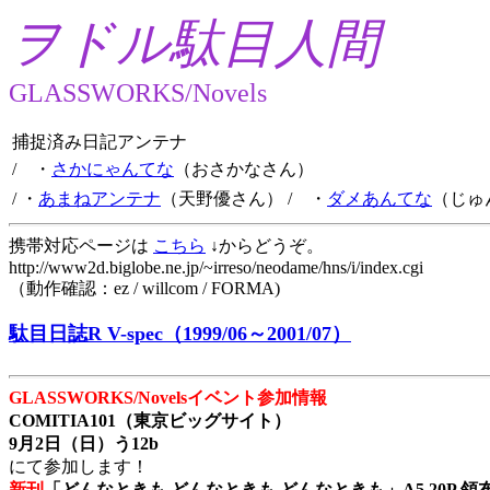
ヲドル駄目人間
GLASSWORKS/Novels
捕捉済み日記アンテナ
/ ・
さかにゃんてな
（おさかなさん）
/ ・
あまねアンテナ
（天野優さん）
/ ・
ダメあんてな
（じゅ
携帯対応ページは
こちら
↓からどうぞ。
http://www2d.biglobe.ne.jp/~irreso/neodame/hns/i/index.cgi
（動作確認：ez / willcom / FORMA)
駄目日誌R V-spec（1999/06～2001/07）
GLASSWORKS/Novelsイベント参加情報
COMITIA101（東京ビッグサイト）
9月2日（日）う12b
にて参加します！
新刊
「どんなときも どんなときも どんなときも」A5 20P 領布