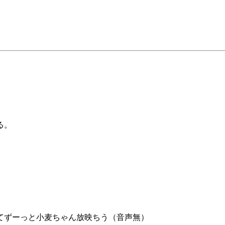
る。
てずーっと小麦ちゃん放映ちう（音声無）