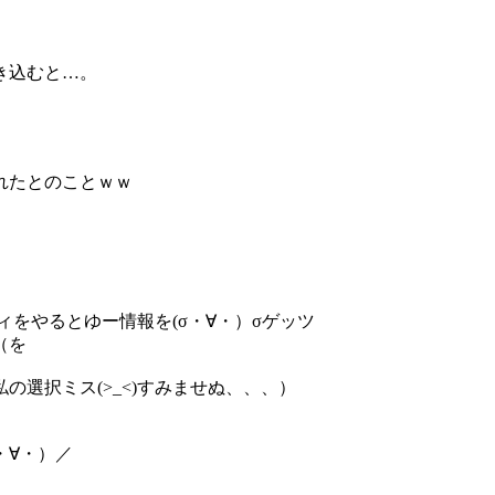
き込むと…。
れたとのことｗｗ
をやるとゆー情報を(σ・∀・）σゲッツ
（を
選択ミス(>_<)すみませぬ、、、）
・∀・）／