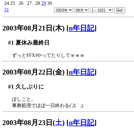
24
25
26
27
28
29
30
31
2003年08月21日(木)
[
n年日記
]
#1
夏休み最終日
ずっとFFXIやってたりしてｗｗｗ
2003年08月22日(金)
[
n年日記
]
#1
久しぶりに
ぽしごと。
事務処理でほぼ一日終わる(´Д｀;)
2003年08月23日(
土
)
[
n年日記
]