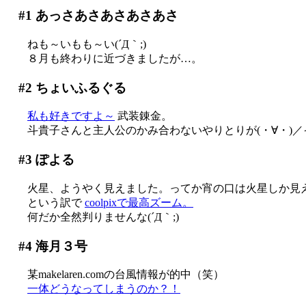
#1
あっさあさあさあさあさ
ねも～いもも～い(´Д｀;)
８月も終わりに近づきましたが…。
#2
ちょいふるぐる
私も好きですよ～
武装錬金。
斗貴子さんと主人公のかみ合わないやりとりが(・∀・)／イイ！
#3
ぽよる
火星、ようやく見えました。ってか宵の口は火星しか見えん(
という訳で
coolpixで最高ズーム。
何だか全然判りませんな(´Д｀;)
#4
海月３号
某makelaren.comの台風情報が的中（笑）
一体どうなってしまうのか？！