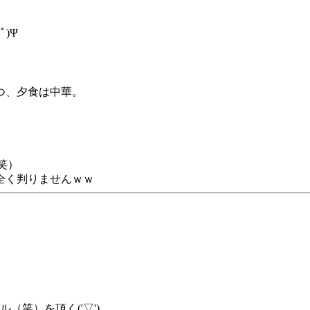
)Ψ
つ、夕食は中華。
笑）
全く判りませんｗｗ
（笑）を頂く('▽')