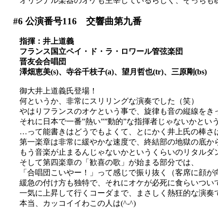
オリジナル楽器のオケも主宰しているらしく、そっちも
#6
公演番号116 交響曲第九番
指揮：井上道義
フランス国立ペイ・ド・ラ・ロワール管弦楽団
晋友会合唱団
澤畑恵美(s)、寺谷千枝子(a)、望月哲也(tr)、三原剛(bs)
御大井上道義氏登場！
何というか、非常にスリリングな演奏でした（笑）
やはりフランスのオケという事で、旋律も音の縦線をき
それに日本で一番”熱い””動的”な指揮者じゃないかと
…って能書きはどうでもよくて、とにかく井上氏の棒さ
第一楽章は非常に緩やかな速度で、終結部の地獄の底か
もう音楽が止まるんじゃないかというくらいのリタルダ
そして第四楽章の「歓喜の歌」が始まる部分では、
「合唱団こいやー！」って感じで振り抜く（客席に顔が
緩急の付け方も独特で、それにオケが必死に食らいついてい
一気に上昇して行くコーダまで、まさしく熱狂的な演奏
本当、カッコイイわこの人は(^-^)