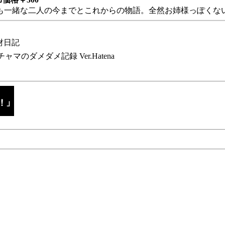
も一緒な二人の今までとこれからの物語。全然お姉様っぽくない
財日記
チャマのダメダメ記録 Ver.Hatena