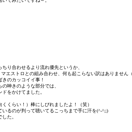
聴いてみたいですね～。
っちり合わせるより流れ優先というか、
いうマエストロとの組み合わせ、何も起こらない訳はありません
ばきのカッコイイ事！
らの呻きのような部分では、
ンドをかけてました。
向くくらい！）棒にしびれましたよ！（笑）
るのが判って聴いてるこっちまで手に汗を(^-^;;)
でした。