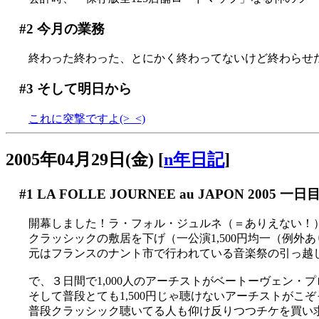
#2
今月の業務
終わった終わった、とにかく終わってないけど終わらせた
#3
そして明日から
これに突撃ですよ(>_<)
2005年04月29日(金)
[
n年日記
]
#1
LA FOLLE JOURNEE au JAPON 2005 一日
開幕しました！ラ・フォル・ジュルネ（＝ありえない！
クラッシックの敷居を下げ（一公演1,500円均一（例外
元はフランスのナント市で行われている音楽祭の引っ越
で、３日間で1,000人のアーチストがベートーヴェン・プロ
そして普段とても1,500円じゃ聴けないアーチストがこ
普段クラッシック聴いてる人も仰け反りつつチケを買い求める