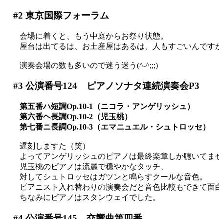
#2
東京国際フォーラム
会場に着くと、もう中庭からお祭り状態。
屋台は出てるは、お土産屋はあるは、人もすごいんですが(
演奏会場の数も多いので迷う迷う(^-^;;;)
#3
公演番号124 ピアノソナタ連続演奏会P3
第五番ハ短調Op.10-1（ニコラ・アンゲリッシュ）
第六番ヘ長調Op.10-2（児玉桃）
第七番ニ長調Op.10-3（エマニュエル・シュトロッセ）
遅刻しますた（笑）
よってアンゲリッシュのピアノは最終楽章しか聴いてま
児玉桃のピアノは流麗で穏やかなタッチ、
対してシュトロッセはガツンと鳴らすクールな音色。
ピアニスト入れ替わりの演奏会だと音色比較もできて面白いか
ちなみにピアノはスタンウェイでした。
#4
公演番号145 交響曲第四番