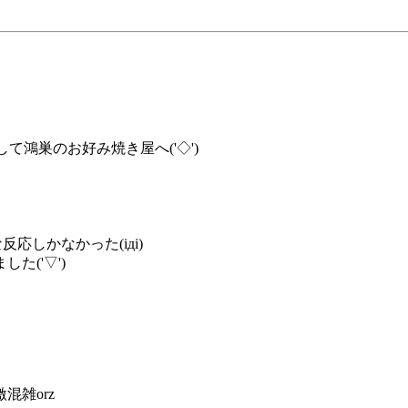
て鴻巣のお好み焼き屋へ('◇')ゞ
応しかなかった(iдi)
('▽')
雑orz