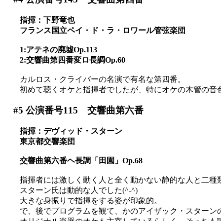
指揮：下野竜也
フランス国立ペイ・ド・ラ・ロワール管弦楽団
1:アテネの廃墟Op.113
2:交響曲第四番変ロ長調Op.60
カルロス・クライバーの名演で有名な第四番。
初めて聴くオケと指揮者でしたが、特にオケの木管の音
#5
公演番号115 交響曲第六番
指揮：デヴィッド・スターン
東京都交響楽団
交響曲第六番ヘ長調「田園」Op.68
指揮者には激しく動く人と全く動かない静的な人と二種
スターン氏は動的な人でした(^-^)
大きな身振りで指揮をする姿が印象的。
で、後でプログラムを観て、かのアイザック・スターン