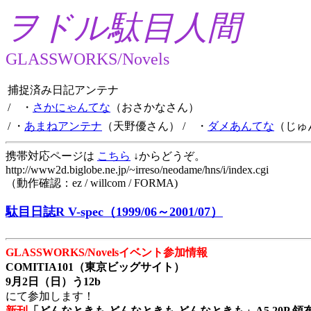
ヲドル駄目人間
GLASSWORKS/Novels
捕捉済み日記アンテナ
/ ・
さかにゃんてな
（おさかなさん）
/ ・
あまねアンテナ
（天野優さん）
/ ・
ダメあんてな
（じゅ
携帯対応ページは
こちら
↓からどうぞ。
http://www2d.biglobe.ne.jp/~irreso/neodame/hns/i/index.cgi
（動作確認：ez / willcom / FORMA)
駄目日誌R V-spec（1999/06～2001/07）
GLASSWORKS/Novelsイベント参加情報
COMITIA101（東京ビッグサイト）
9月2日（日）う12b
にて参加します！
新刊
「どんなときも どんなときも どんなときも」A5 20P 領布