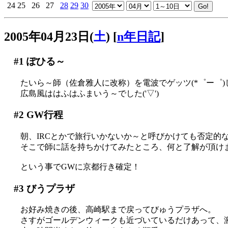
24
25
26
27
28
29
30
2005年04月23日(
土
)
[
n年日記
]
#1
ぽひる～
たいら～師（佐倉雅人に改称）を電波でゲッツ(*゜ー゜)し
広島風ははふはふまいう～でした('▽')
#2
GW行程
朝、IRCとかで旅行いかないか～と呼びかけても否定的な反
そこで師に話を持ちかけてみたところ、何と了解が頂けました
という事でGWに京都行き確定！
#3
びうプラザ
お好み焼きの後、高崎駅まで戻ってびゅうプラザへ。
さすがゴールデンウィークも近づいているだけあって、激混