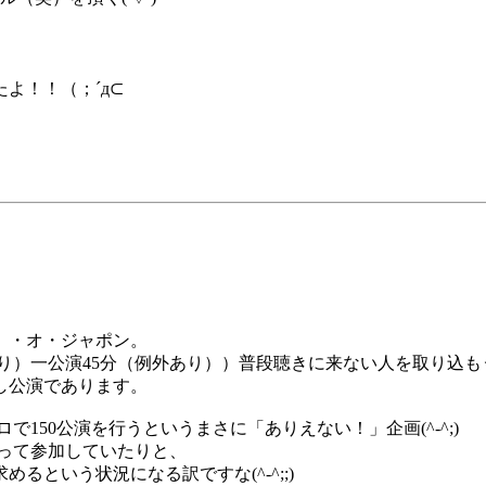
よ！！（；´д⊂
目
）・オ・ジャポン。
あり）一公演45分（例外あり））普段聴きに来ない人を取り込
し公演であります。
で150公演を行うというまさに「ありえない！」企画(^-^;)
ぞって参加していたりと、
という状況になる訳ですな(^-^;;)