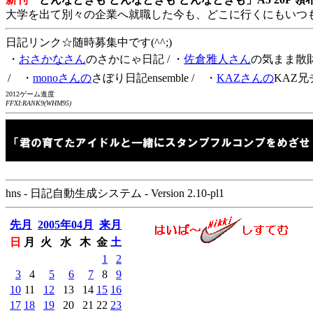
大学を出て別々の企業へ就職した今も、どこに行くにもいつ
日記リンク☆随時募集中です(^^;)
・
おさかなさん
のさかにゃ日記
/ ・
佐倉雅人さん
の気まま散
/ ・
monoさんの
さぼり日記ensemble
/ ・
KAZさんの
KAZ兄
2012ゲーム進度
FFXI:RANK9(WHM95)
hns - 日記自動生成システム - Version 2.10-pl1
先月
2005年04月
来月
日
月
火
水
木
金
土
1
2
3
4
5
6
7
8
9
10
11
12
13
14
15
16
17
18
19
20
21
22
23