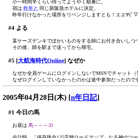
小一時間半くらい待ってようやく順番に。
宿は
昨年と
同じ新阪急ホテルに決定。
昨年行けなかった場所をリベンジしますとも！エエΨ(ﾟ▽ﾟ
#4
よる
某ケーズデンキでぽかいものをする師にお付き合いしつ
その後、師を駅まで送ってから帰宅。
#5
[
大航海時代Online
] なぜか
なぜか全員ゲームにログインしないでMSNでチャット（
なぜログインしていなかったのかは途中参加だったので
2005年04月28日(木)
[
n年日記
]
#1
今日の馬
お昼は
馬～～～:D
会計時、「保存版全125店舗ロードマップ」なる神のツール