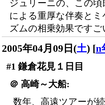
ジュリーニの、この頃
による重厚な伴奏とミ
ズムの相乗効果ですごい
2005年04月09日(
土
)
[
n
#1
鎌倉花見１日目
＠
高崎～大船:
数年、高遠ツアーが