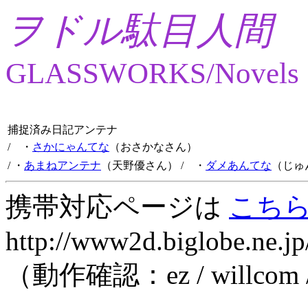
ヲドル駄目人間
GLASSWORKS/Novels
捕捉済み日記アンテナ
/ ・
さかにゃんてな
（おさかなさん）
/ ・
あまねアンテナ
（天野優さん）
/ ・
ダメあんてな
（じゅ
携帯対応ページは
こち
http://www2d.biglobe.ne.jp
（動作確認：ez / willcom 