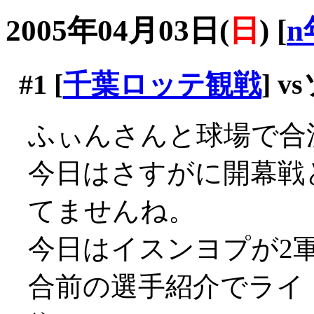
2005年04月03日(
日
)
[
n
#1
[
千葉ロッテ観戦
] 
ふぃんさんと球場で合
今日はさすがに開幕戦
てませんね。
今日はイスンヨプが2
合前の選手紹介でライト