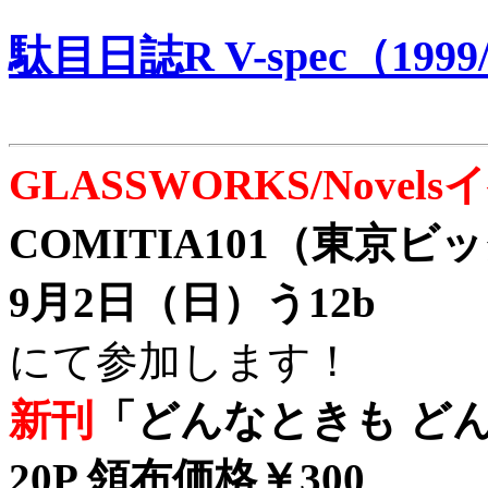
駄目日誌R V-spec（1999/
GLASSWORKS/Nove
COMITIA101（東京
9月2日（日）う12b
にて参加します！
新刊
「どんなときも どん
20P 領布価格￥300