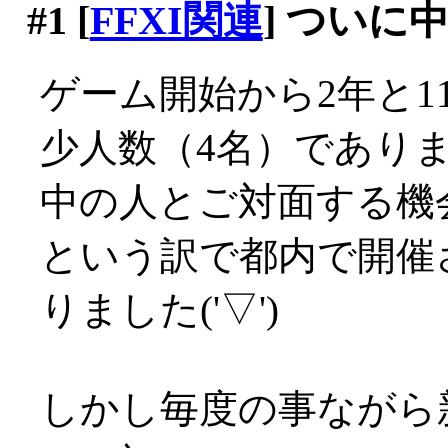
#1
[
FFXI関連
] ついに
ゲーム開始から2年と1
少人数（4名）であり
中の人とご対面する機
という訳で都内で開催
りました('▽')
しかし毎度の事ながら