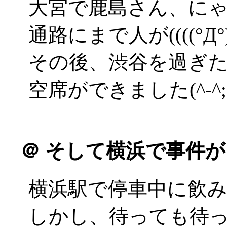
大宮で鹿島さん、に
通路にまで人が((((°Д°))
その後、渋谷を過ぎ
空席ができました(^-^;
＠
そして横浜で事件が
横浜駅で停車中に飲
しかし、待っても待