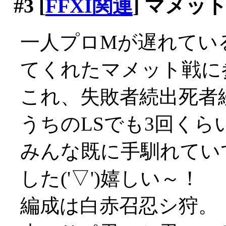
#3
[
FFXI関連
] マメッ
一人プロMが遅れてい
てくれたマメット戦に
これ、失敗者続出死者
うちのLSでも3回くら
みんな既に手馴れてい
した('▽')嬉しい～！
編成は白赤召忍シ狩。