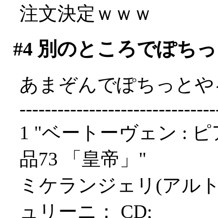
注文決定ｗｗｗ
#4
別のところでぽちっ
あまぞんでぽちっとや
-------------------------------
1 "ベートーヴェン : 
品73 「皇帝」"
ミケランジェリ(アル
ュリーニ； CD;