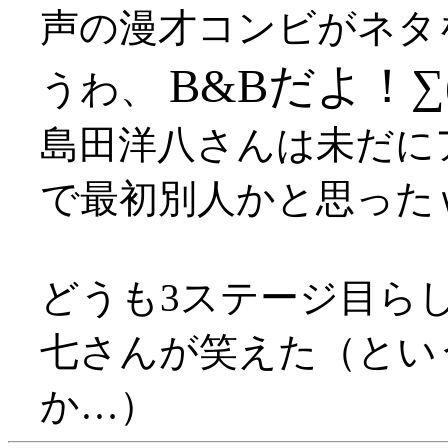
声の漫才コンビがネタ
B&Bだよ！∑
うわ、
島田洋八さんは未だに
で最初別人かと思った
どうも3ステージ目ら
七さんが笑えた（とい
か…）