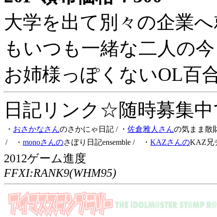
大学を出て別々の企業へ
もいつも一緒な二人の今
お姉様っぽくないOL百
日記リンク☆随時募集中です
・
おさかなさん
のさかにゃ日記
/ ・
佐倉雅人さん
の気まま散
/ ・
monoさんの
さぼり日記ensemble
/ ・
KAZさんの
KAZ兄
2012ゲーム進度
FFXI:RANK9(WHM95)