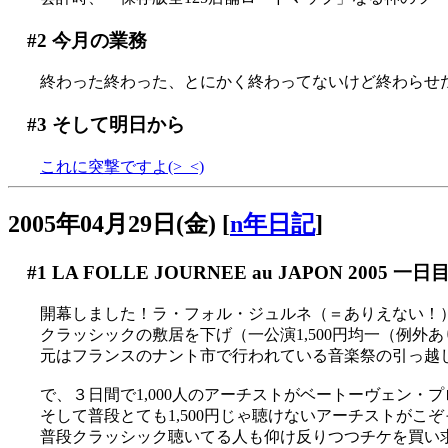
#2
今月の業務
終わった終わった、とにかく終わってないけど終わらせた
#3
そして明日から
これに突撃ですよ(>_<)
2005年04月29日(金)
[
n年日記
]
#1
LA FOLLE JOURNEE au JAPON 2005 一日
開幕しました！ラ・フォル・ジュルネ（＝ありえない！
クラッシックの敷居を下げ（一公演1,500円均一（例外
元はフランスのナント市で行われている音楽祭の引っ越
で、３日間で1,000人のアーチストがベートーヴェン・プロ
そして普段とても1,500円じゃ聴けないアーチストがこ
普段クラッシック聴いてる人も仰け反りつつチケを買い求める