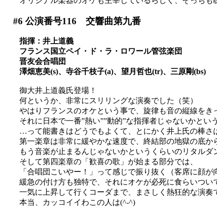
オリジナル楽器のオケも主宰しているらしく、そっちも
#6
公演番号116 交響曲第九番
指揮：井上道義
フランス国立ペイ・ド・ラ・ロワール管弦楽団
晋友会合唱団
澤畑恵美(s)、寺谷千枝子(a)、望月哲也(tr)、三原剛(bs)
御大井上道義氏登場！
何というか、非常にスリリングな演奏でした（笑）
やはりフランスのオケという事で、旋律も音の縦線をき
それに日本で一番”熱い””動的”な指揮者じゃないかと
…って能書きはどうでもよくて、とにかく井上氏の棒さ
第一楽章は非常に緩やかな速度で、終結部の地獄の底か
もう音楽が止まるんじゃないかというくらいのリタルダ
そして第四楽章の「歓喜の歌」が始まる部分では、
「合唱団こいやー！」って感じで振り抜く（客席に顔が
緩急の付け方も独特で、それにオケが必死に食らいついてい
一気に上昇して行くコーダまで、まさしく熱狂的な演奏
本当、カッコイイわこの人は(^-^)