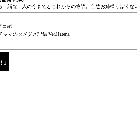
も一緒な二人の今までとこれからの物語。全然お姉様っぽくない
財日記
チャマのダメダメ記録 Ver.Hatena