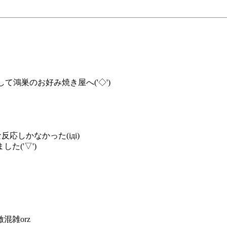
て鴻巣のお好み焼き屋へ('◇')ゞ
応しかなかった(iдi)
('▽')
雑orz