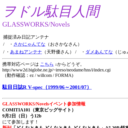
ヲドル駄目人間
GLASSWORKS/Novels
捕捉済み日記アンテナ
/ ・
さかにゃんてな
（おさかなさん）
/ ・
あまねアンテナ
（天野優さん）
/ ・
ダメあんてな
（じゅ
携帯対応ページは
こちら
↓からどうぞ。
http://www2d.biglobe.ne.jp/~irreso/neodame/hns/i/index.cgi
（動作確認：ez / willcom / FORMA)
駄目日誌R V-spec（1999/06～2001/07）
GLASSWORKS/Novelsイベント参加情報
COMITIA101（東京ビッグサイト）
9月2日（日）う12b
にて参加します！
新刊
「どんなときも どんなときも どんなときも」A5 20P 領布