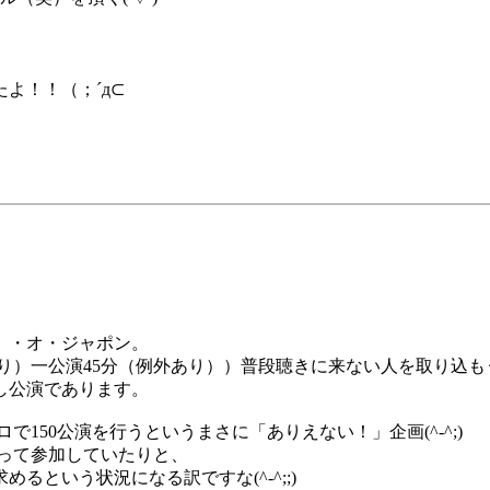
よ！！（；´д⊂
目
）・オ・ジャポン。
あり）一公演45分（例外あり））普段聴きに来ない人を取り込
し公演であります。
で150公演を行うというまさに「ありえない！」企画(^-^;)
ぞって参加していたりと、
という状況になる訳ですな(^-^;;)