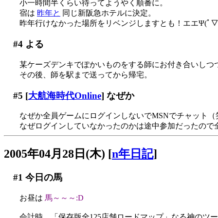
小一時間半くらい待ってようやく順番に。
宿は
昨年と
同じ新阪急ホテルに決定。
昨年行けなかった場所をリベンジしますとも！エエΨ(ﾟ▽ﾟ
#4
よる
某ケーズデンキでぽかいものをする師にお付き合いしつ
その後、師を駅まで送ってから帰宅。
#5
[
大航海時代Online
] なぜか
なぜか全員ゲームにログインしないでMSNでチャット（
なぜログインしていなかったのかは途中参加だったので
2005年04月28日(木)
[
n年日記
]
#1
今日の馬
お昼は
馬～～～:D
会計時、「保存版全125店舗ロードマップ」なる神のツール