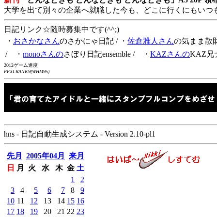
大学を出て別々の企業へ就職した今も、どこに行くにもいつ
日記リンク☆随時募集中です(^^;)
・
おさかなさん
のさかにゃ日記
/ ・
佐倉雅人さん
の気まま散
/ ・
monoさんの
さぼり日記ensemble
/ ・
KAZさんの
KAZ兄
2012ゲーム進度
FFXI:RANK9(WHM95)
hns - 日記自動生成システム - Version 2.10-pl1
先月
2005年04月
来月
日
月
火
水
木
金
土
1
2
3
4
5
6
7
8
9
10
11
12
13
14
15
16
17
18
19
20
21
22
23