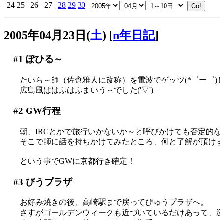
24
25
26
27
28
29
30
2005年04月23日(
土
)
[
n年日記
]
#1
ぽひる～
たいら～師（佐倉雅人に改称）を電波でゲッツ(*゜ー゜)し
広島風ははふはふまいう～でした('▽')
#2
GW行程
朝、IRCとかで旅行いかないか～と呼びかけても否定的な反
そこで師に話を持ちかけてみたところ、何と了解が頂けました
という事でGWに京都行き確定！
#3
びうプラザ
お好み焼きの後、高崎駅まで戻ってびゅうプラザへ。
さすがゴールデンウィークも近づいているだけあって、激混