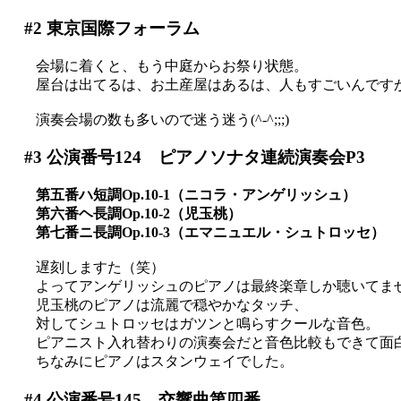
#2
東京国際フォーラム
会場に着くと、もう中庭からお祭り状態。
屋台は出てるは、お土産屋はあるは、人もすごいんですが(
演奏会場の数も多いので迷う迷う(^-^;;;)
#3
公演番号124 ピアノソナタ連続演奏会P3
第五番ハ短調Op.10-1（ニコラ・アンゲリッシュ）
第六番ヘ長調Op.10-2（児玉桃）
第七番ニ長調Op.10-3（エマニュエル・シュトロッセ）
遅刻しますた（笑）
よってアンゲリッシュのピアノは最終楽章しか聴いてま
児玉桃のピアノは流麗で穏やかなタッチ、
対してシュトロッセはガツンと鳴らすクールな音色。
ピアニスト入れ替わりの演奏会だと音色比較もできて面白いか
ちなみにピアノはスタンウェイでした。
#4
公演番号145 交響曲第四番