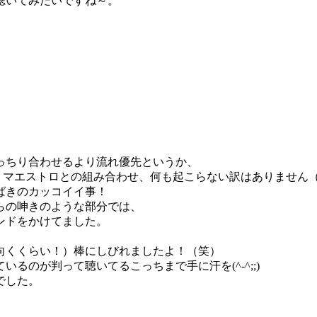
聴いてみたいですね～。
っちり合わせるより流れ優先というか、
いうマエストロとの組み合わせ、何も起こらない訳はありません
ばきのカッコイイ事！
らの呻きのような部分では、
ンドをかけてました。
向くくらい！）棒にしびれましたよ！（笑）
るのが判って聴いてるこっちまで手に汗を(^-^;;)
でした。