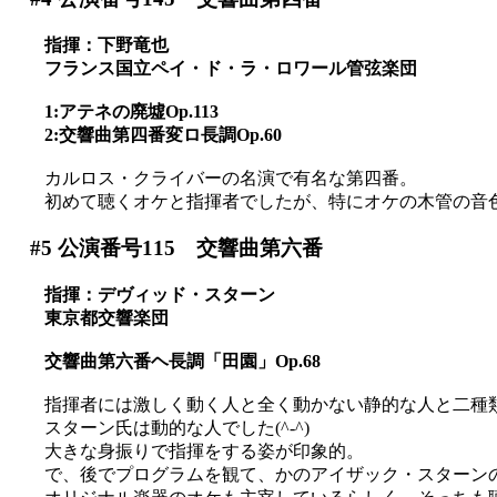
指揮：下野竜也
フランス国立ペイ・ド・ラ・ロワール管弦楽団
1:アテネの廃墟Op.113
2:交響曲第四番変ロ長調Op.60
カルロス・クライバーの名演で有名な第四番。
初めて聴くオケと指揮者でしたが、特にオケの木管の音
#5
公演番号115 交響曲第六番
指揮：デヴィッド・スターン
東京都交響楽団
交響曲第六番ヘ長調「田園」Op.68
指揮者には激しく動く人と全く動かない静的な人と二種
スターン氏は動的な人でした(^-^)
大きな身振りで指揮をする姿が印象的。
で、後でプログラムを観て、かのアイザック・スターン