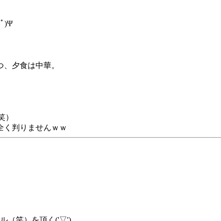
)Ψ
つ、夕食は中華。
笑）
全く判りませんｗｗ
（笑）を頂く('▽')