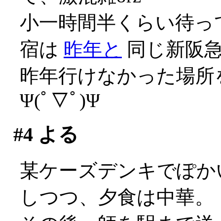
小一時間半くらい待っ
宿は
昨年と
同じ新阪
昨年行けなかった場所
Ψ(ﾟ▽ﾟ)Ψ
#4
よる
某ケーズデンキでぽか
しつつ、夕食は中華。