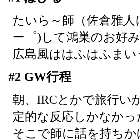
たいら～師（佐倉雅人
ー゜)して鴻巣のお好み焼
広島風ははふはふまいう～
#2
GW行程
朝、IRCとかで旅行
定的な反応しかなかった(
そこで師に話を持ちか