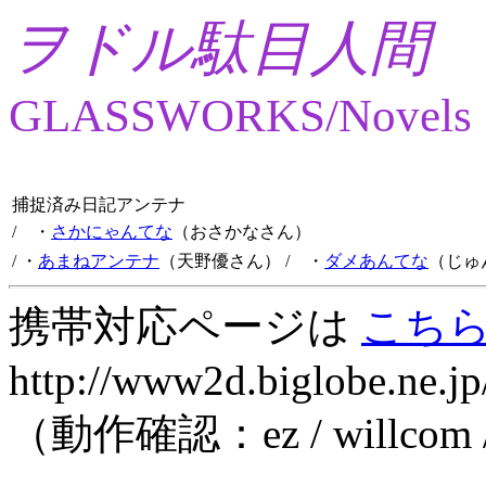
ヲドル駄目人間
GLASSWORKS/Novels
捕捉済み日記アンテナ
/ ・
さかにゃんてな
（おさかなさん）
/ ・
あまねアンテナ
（天野優さん）
/ ・
ダメあんてな
（じゅ
携帯対応ページは
こち
http://www2d.biglobe.ne.jp
（動作確認：ez / willcom 