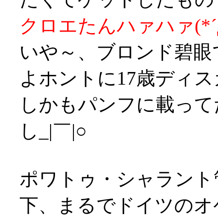
クロエたんハァハァ(*´
いや～、ブロンド碧眼
よホントに17歳ディ
しかもパンフに載って
し_|￣|○
ポワトゥ・シャラント
下、まるでドイツのオ