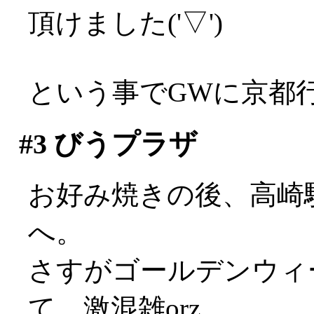
頂けました('▽')
という事でGWに京都
#3
びうプラザ
お好み焼きの後、高崎
へ。
さすがゴールデンウィ
て、激混雑orz