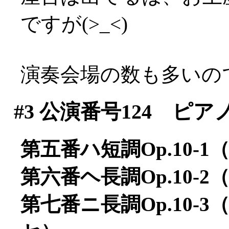
ですが(>_<)
演奏会場の数も多いので迷う
#3
公演番号124 ピア
第五番ハ短調Op.10
第六番ヘ長調Op.10-
第七番ニ長調Op.10