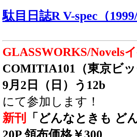
駄目日誌R V-spec（1999/
GLASSWORKS/Nove
COMITIA101（東京
9月2日（日）う12b
にて参加します！
新刊
「どんなときも どん
20P 領布価格￥300