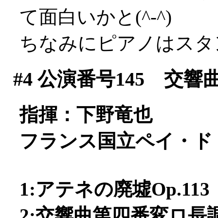
て面白いかと(^-^)
ちなみにピアノはスタ
#4
公演番号145 交響
指揮：下野竜也
フランス国立ペイ・ド
1:アテネの廃墟Op.113
2:交響曲第四番変ロ長調O