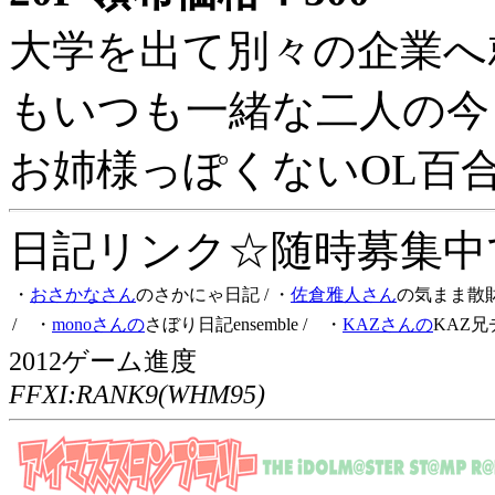
大学を出て別々の企業へ
もいつも一緒な二人の今
お姉様っぽくないOL百
日記リンク☆随時募集中です
・
おさかなさん
のさかにゃ日記
/ ・
佐倉雅人さん
の気まま散
/ ・
monoさんの
さぼり日記ensemble
/ ・
KAZさんの
KAZ兄
2012ゲーム進度
FFXI:RANK9(WHM95)