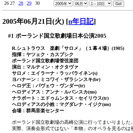
26
27
28
29
30
2005年06月21日(火)
[
n年日記
]
#1
ポーランド国立歌劇場日本公演2005
R.シュトラウス 楽劇「サロメ」（１幕４場）(1905)
指揮：ヤツェク・カスプシク
ポーランド国立歌劇場管弦楽団
演出：マルティン・オクタヴァ
サロメ：エイラーナ・ラッパライネン(s)
ヨハナーン：ミコワイ・ザラシンスキ(br)
ヘロデ王：パヴェウ・ヴンダー(tr)
ヘロディアス：アンナ・ルバンスカ(ms)
ナラボート：エドゥムンタス・セイリウス(tr)
ヘロディアスの小姓：マグダレナ・イジク(ms)
会場：群馬音楽センター
ポーランド国立歌劇場の高崎公演に行ってまいりました
実際、演奏会形式ではない「本物」のオペラを見るのは