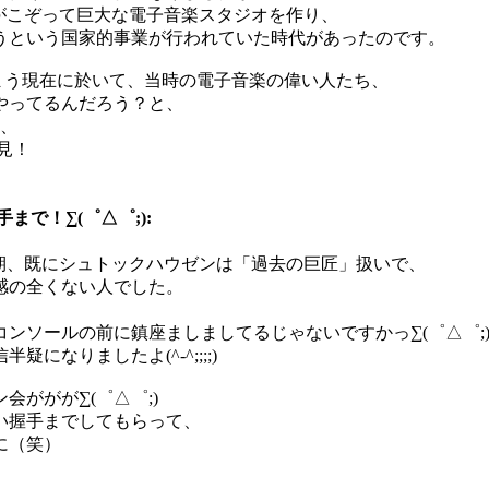
局がこぞって巨大な電子音楽スタジオを作り、
うという国家的事業が行われていた時代があったのです。
まう現在に於いて、当時の電子音楽の偉い人たち、
やってるんだろう？と、
･、
見！
で！∑(゜△゜;):
期、既にシュトックハウゼンは「過去の巨匠」扱いで、
感の全くない人でした。
、
ンソールの前に鎮座ましましてるじゃないですかっ∑(゜△゜;
なりましたよ(^-^;;;;)
ががが∑(゜△゜;)
い握手までしてもらって、
に（笑）