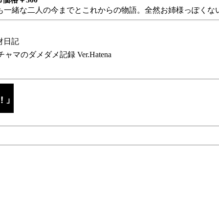
も一緒な二人の今までとこれからの物語。全然お姉様っぽくない
財日記
チャマのダメダメ記録 Ver.Hatena