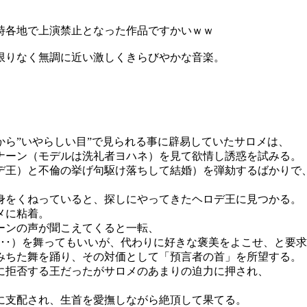
時各地で上演禁止となった作品ですかいｗｗ
限りなく無調に近い激しくきらびやかな音楽。
から”いやらしい目”で見られる事に辟易していたサロメは、
ナーン（モデルは洗礼者ヨハネ）を見て欲情し誘惑を試みる。
デ王）と不倫の挙げ句駆け落ちして結婚）を弾劾するばかりで
身をくねっていると、探しにやってきたヘロデ王に見つかる。
メに粘着。
ーンの声が聞こえてくると一転、
･･）を舞ってもいいが、代わりに好きな褒美をよこせ、と要
みちた舞を踊り、その対価として「預言者の首」を所望する。
に拒否する王だったがサロメのあまりの迫力に押され、
に支配され、生首を愛撫しながら絶頂して果てる。