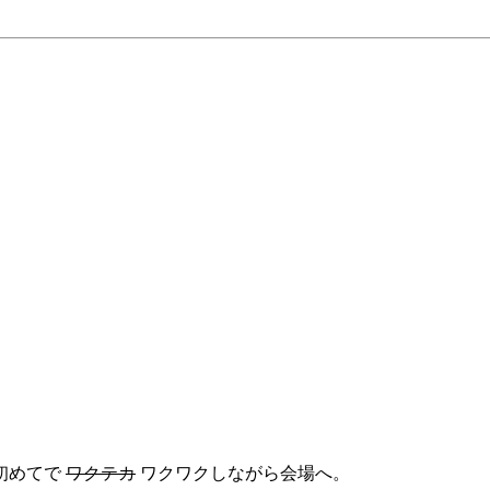
。
初めてで
ワクテカ
ワクワクしながら会場へ。