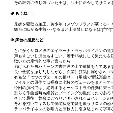
その狂気に怖じ気づいた王は、兵士に命令してサロメ
＠
もうね･･･:
兄嫁を寝取る弟王、美少年（メゾソプラノが演じる）
舞台に転がる生首･･･なるほど上演禁止になるはずですわヽ(
＠
舞台の感想など:
とにかくサロメ役のエイラーナ・ラッパライネンの迫
声もすごいし演技もすごい。若干16歳にして男たちを
歌い方の扇情的な事と言ったら･･･
逃げられたヨハナーンの古井戸の上で欲情をもてあま
長い金髪を振り乱しながら、次第に狂気に浮かされ（
有名な「七つのヴェールの踊り」（単独で管弦楽曲と
ワイルドの原作では裸身に七枚のヴェールをまとって
今回の演出では、絶叫するオーケストラの伴奏に乗っ
恐らく作曲当時も絶賛とブーイングの嵐だったであろ
そして最後、舞台にごろりと頃がされるヨハナーンの
それを抱いてキスして恍惚状態で愛を歌うサロメの恐ろしさたる
ラッパライネンの歌唱力と演技力に引き込まれて字幕