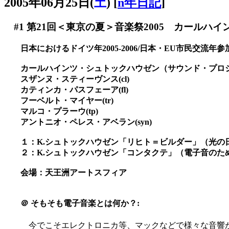
2005年06月25日(
土
)
[
n年日記
]
#1
第21回＜東京の夏＞音楽祭2005 カールハ
日本におけるドイツ年2005-2006/日本・EU市民交流年
カールハインツ・シュトックハウゼン（サウンド・プロ
スザンヌ・スティーヴンス(cl)
カティンカ・パスフェーア(fl)
フーベルト・マイヤー(tr)
マルコ・プラーウ(tp)
アントニオ・ペレス・アベラン(syn)
１：K.シュトックハウゼン「リヒト＝ビルダー」（光の日曜
２：K.シュトックハウゼン「コンタクテ」（電子音のための）
会場：天王洲アートスフィア
＠
そもそも電子音楽とは何か？:
今でこそエレクトロニカ等、マックなどで様々な音響