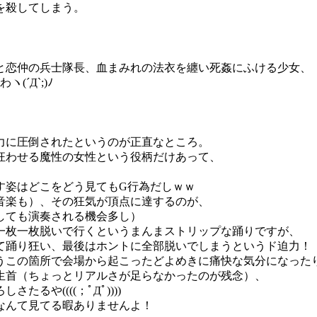
を殺してしまう。
と恋仲の兵士隊長、血まみれの法衣を纏い死姦にふける少女、
´Д`;)ﾉ
力に圧倒されたというのが正直なところ。
狂わせる魔性の女性という役柄だけあって、
す姿はどこをどう見てもG行為だしｗｗ
音楽も）、その狂気が頂点に達するのが、
しても演奏される機会多し）
一枚一枚脱いで行くというまんまストリップな踊りですが、
て踊り狂い、最後はホントに全部脱いでしまうというド迫力！
うこの箇所で会場から起こったどよめきに痛快な気分になった
生首（ちょっとリアルさが足らなかったのが残念）、
や((((；ﾟДﾟ))))
なんて見てる暇ありませんよ！