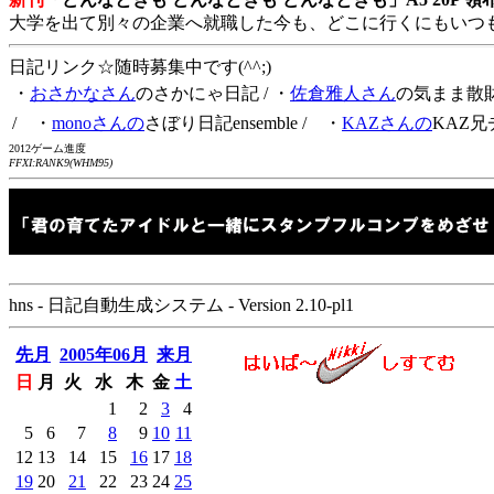
大学を出て別々の企業へ就職した今も、どこに行くにもいつ
日記リンク☆随時募集中です(^^;)
・
おさかなさん
のさかにゃ日記
/ ・
佐倉雅人さん
の気まま散
/ ・
monoさんの
さぼり日記ensemble
/ ・
KAZさんの
KAZ兄
2012ゲーム進度
FFXI:RANK9(WHM95)
hns - 日記自動生成システム - Version 2.10-pl1
先月
2005年06月
来月
日
月
火
水
木
金
土
1
2
3
4
5
6
7
8
9
10
11
12
13
14
15
16
17
18
19
20
21
22
23
24
25