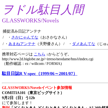
ヲドル駄目人間
GLASSWORKS/Novels
捕捉済み日記アンテナ
/ ・
さかにゃんてな
（おさかなさん）
/ ・
あまねアンテナ
（天野優さん）
/ ・
ダメあんてな
（じゅ
携帯対応ページは
こちら
↓からどうぞ。
http://www2d.biglobe.ne.jp/~irreso/neodame/hns/i/index.cgi
（動作確認：ez / willcom / FORMA)
駄目日誌R V-spec（1999/06～2001/07）
GLASSWORKS/Novelsイベント参加情報
COMITIA101（東京ビッグサイト）
9月2日（日）う12b
にて参加します！
新刊
「どんなときも どんなときも どんなときも」A5 20P 領布