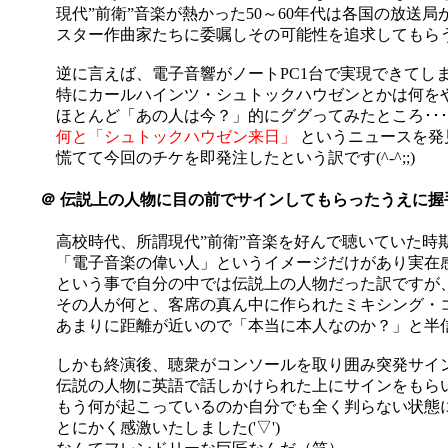
現代”前衛”音楽が熱かった50～60年代は各国の放送
スター作曲家たちに委嘱しその可能性を追求してもら
逆に言えば、電子音響がノートPC1台で実現できてし
特にカールハインツ・シュトックハウゼンとかは何を
ほとんど「あの人は今？」的にググってみたところ･･
何と「シュトックハウゼン来日」
というニュースを発
慌てて今回のチケを即発注したという訳です(^-^;;)
＠
伝説上の人物に目の前でサインしてもらったうえに握手ま
高校時代、所謂現代”前衛”音楽を好んで聴いていた時
「電子音楽の偉い人」というイメージだけがあり実在
という事で自分の中では伝説上の人物だった訳ですが
その人が何と、客席の真ん中に作られたミキシング・コ
あまりに距離が近いので「本当に本人なのか？」と半信半疑に
しかも終演後、聴衆がコンソールを取り囲み突発サイン会
伝説の人物に英語で話しかけられた上にサインをもら
もう何が起こっているのか自分でも全く判らない状態
とにかく感激いたしました('▽')