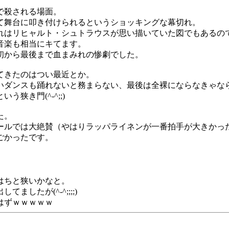
で殺される場面。
て舞台に叩き付けられるというショッキングな幕切れ。
れはリヒャルト・シュトラウスが思い描いていた図でもあるの
音楽も相当にキてます。
初から最後まで血まみれの惨劇でした。
てきたのはつい最近とか。
いダンスも踊れないと務まらない、最後は全裸にならなきゃな
狭き門(^-^;;)
た。
ールでは大絶賛（やはりラッパライネンが一番拍手が大きかっ
ごかったです。
はちと狭いかなと。
したが(^-^;;;;)
はずｗｗｗｗｗ