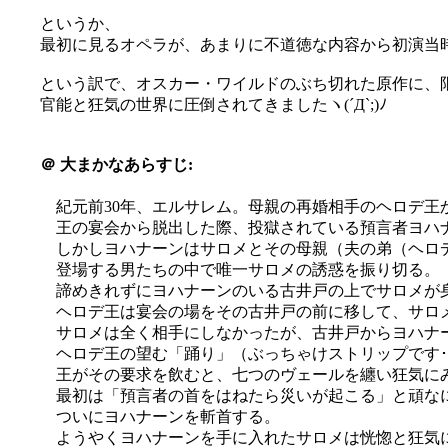
というか、
最初に見るオペラが、あまりに不道徳な内容から初演当
という訳で、オスカー・ワイルドのぶち切れた原作に、
官能と狂気の世界に圧倒されてきましたヽ(´Д`;)ﾉ
＠
大まかなあらすじ:
紀元前30年、エルサレム。母親の再婚相手のヘロデ王
王の宴会から脱出した際、投獄されている預言者ヨハ
しかしヨハナーンはサロメとその母親（夫の弟（ヘロ
登場する男たちの中で唯一サロメの誘惑を振り切る。
諦めきれずにヨハナーンのいる古井戸の上でサロメが
ヘロデ王は宴会の場をその古井戸の前に移して、サロ
サロメは全く相手にしなかったが、古井戸からヨハナ
ヘロデ王の望む「踊り」（ぶっちゃけストリップです･
王がその要求を飲むと、七つのヴェールを纏い狂気に
最初は「預言者の首をはねたら災いが起こる」と頑な
ついにヨハナーンを斬首する。
ようやくヨハナーンを手に入れたサロメは恍惚と狂気