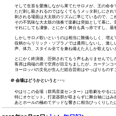
そして生首を愛撫しながら果てたサロメが、王の命令
ただ刺し殺されるのではなくてもうメッタ刺しにされ
刺される場面は大太鼓のリズムに準じているので、こ
その不気味な大太鼓の強奏で楽劇は突如として幕に。
それにしても凄惨。とにかく舞台も真っ赤ですし、最
しかしサロメ歌いというのは相当に難儀らしく、増え
役柄からリリック・ソプラノでは通用しないし、激し
声、体力、スタイル全てを兼ね備えた人しか歌えないという
とにかく終演後、圧倒されてもう声もありませんでし
客席は両端の席で空席が目立ちましたが、カーテンコ
ヨーロッパの文化が生んだ総合芸術はやっぱりものす
＠
会場はどうかというと･･･:
やはりこの会場（群馬音楽センター）は歌劇をやるに
特にオケピット。打楽器群が収まらずに舞台袖にはみ出してま
あとホールの極めてデッドな響きに相当びっくりした