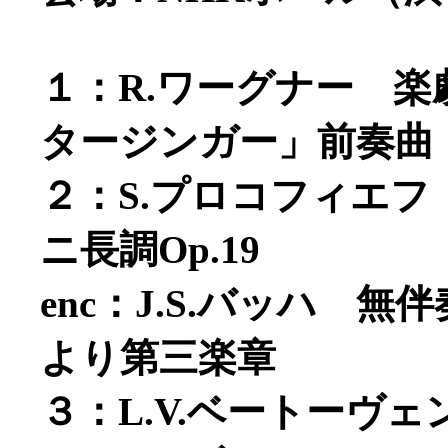
１：R.ワーグナー 
タージンガー」前奏曲
２：S.プロコフィエ
ニ長調Op.19
enc：J.S.バッハ 
より第三楽章
３：L.V.ベートーヴェ