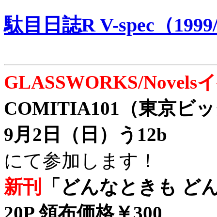
駄目日誌R V-spec（1999/
GLASSWORKS/Nove
COMITIA101（東京
9月2日（日）う12b
にて参加します！
新刊
「どんなときも どん
20P 領布価格￥300