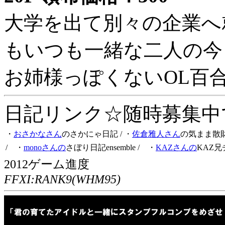
大学を出て別々の企業へ
もいつも一緒な二人の今
お姉様っぽくないOL百
日記リンク☆随時募集中です
・
おさかなさん
のさかにゃ日記
/ ・
佐倉雅人さん
の気まま散
/ ・
monoさんの
さぼり日記ensemble
/ ・
KAZさんの
KAZ兄
2012ゲーム進度
FFXI:RANK9(WHM95)