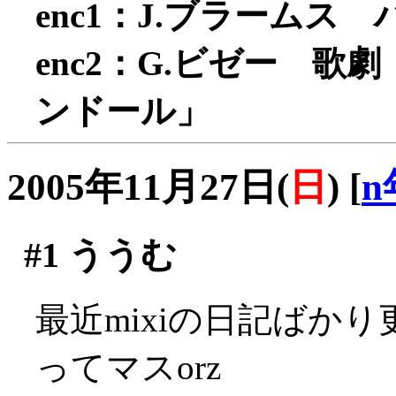
enc1：J.ブラームス
enc2：G.ビゼー 
ンドール」
2005年11月27日(
日
)
[
n
#1
ううむ
最近mixiの日記ばか
ってマスorz