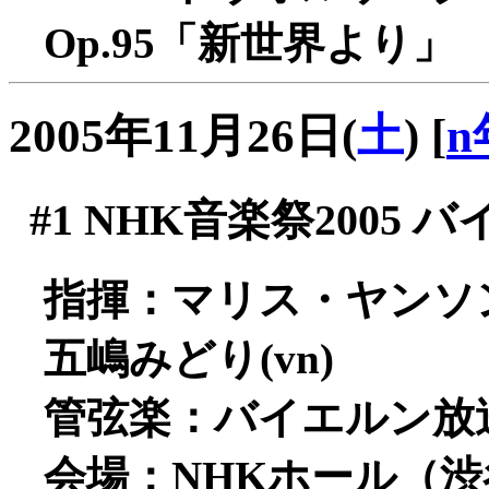
Op.95「新世界より」
2005年11月26日(
土
)
[
n
#1
NHK音楽祭2005
指揮：マリス・ヤンソ
五嶋みどり(vn)
管弦楽：バイエルン放
会場：NHKホール（渋