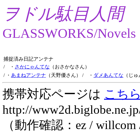
ヲドル駄目人間
GLASSWORKS/Novels
捕捉済み日記アンテナ
/ ・
さかにゃんてな
（おさかなさん）
/ ・
あまねアンテナ
（天野優さん）
/ ・
ダメあんてな
（じゅ
携帯対応ページは
こち
http://www2d.biglobe.ne.jp
（動作確認：ez / willcom 