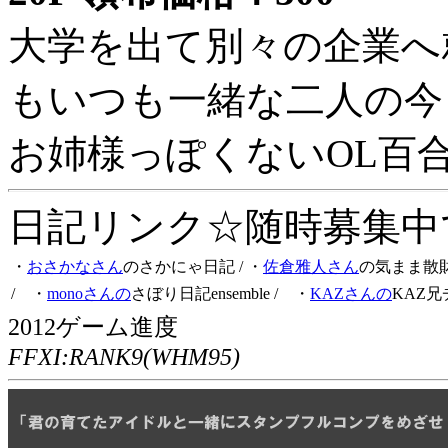
大学を出て別々の企業へ
もいつも一緒な二人の今
お姉様っぽくないOL百
日記リンク☆随時募集中です
・
おさかなさん
のさかにゃ日記
/ ・
佐倉雅人さん
の気まま散
/ ・
monoさんの
さぼり日記ensemble
/ ・
KAZさんの
KAZ兄
2012ゲーム進度
FFXI:RANK9(WHM95)