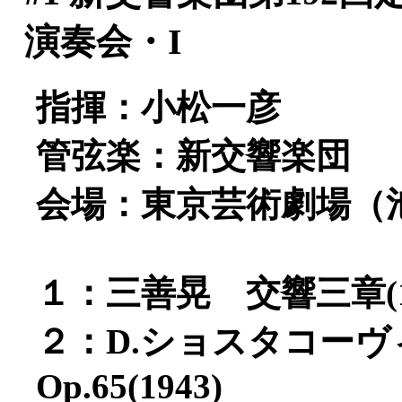
演奏会・I
指揮：小松一彦
管弦楽：新交響楽団
会場：東京芸術劇場（
１：三善晃 交響三章(19
２：D.ショスタコー
Op.65(1943)