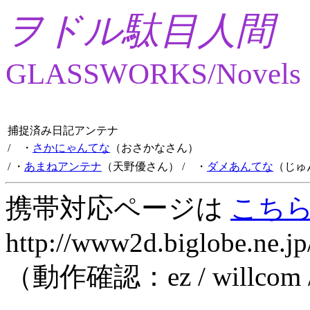
ヲドル駄目人間
GLASSWORKS/Novels
捕捉済み日記アンテナ
/ ・
さかにゃんてな
（おさかなさん）
/ ・
あまねアンテナ
（天野優さん）
/ ・
ダメあんてな
（じゅ
携帯対応ページは
こち
http://www2d.biglobe.ne.jp
（動作確認：ez / willcom 