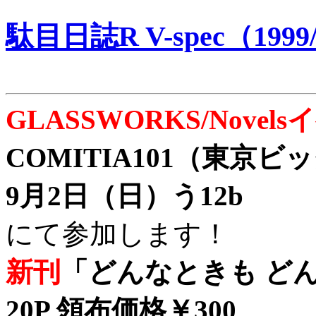
駄目日誌R V-spec（1999/
GLASSWORKS/Nove
COMITIA101（東京
9月2日（日）う12b
にて参加します！
新刊
「どんなときも どん
20P 領布価格￥300