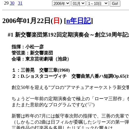
29
30
31
2006年01月22日(
日
)
[
n年日記
]
#1
新交響楽団第192回定期演奏会～創立50周年記
指揮：小松一彦
管弦楽：新交響楽団
会場：東京芸術劇場（池袋）
１：三善晃 交響三章(1960)
２：D.ショスタコーヴィチ 交響曲第八番ハ短調Op.65(19
創立50年を迎える”プロの”アマチュアオーケストラ新
ちょうど一年前の定期演奏会で極上の「ローマ三部作」
またまた意欲的なプログラムですな('▽')
新響は昨年の7月には飯守泰次郎の指揮で、三善の先輩
（しかもこの2曲は日フィルが委嘱したシリーズの第一
三善作品の打楽器を多用したリズミックな響きは、