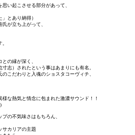
を思い起こさせる部分があって、
た」とあり納得）
善氏が立ち上がって、
、
す。
コとの縁が深く、
川也寸志）されたという事はあまりにも有名。
氏のこだわりと入魂のショスタコーヴィチ、
異様な熱気と情念に包まれた激濃サウンド！！
)
ップの不気味さはもちろん、
ッサカリアの主題