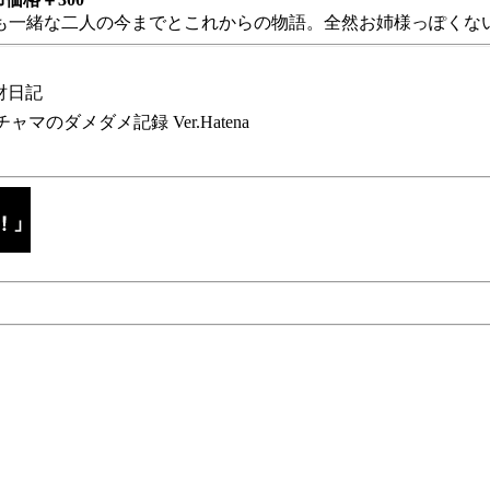
も一緒な二人の今までとこれからの物語。全然お姉様っぽくない
財日記
チャマのダメダメ記録 Ver.Hatena