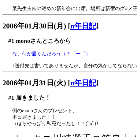
某先生主催の遅めの新年会に出席。場所は新宿のグ○メ
2006年01月30日(月)
[
n年日記
]
#1
monoさんところから
な、何が届くんだろう（＊゜ー゜）
↑送付先は書いてありませんが、自分の気がしてならな
2006年01月31日(火)
[
n年日記
]
#1
届きました！
例のmonoさんのプレゼント、
本日届きました！！
（ほらやっぱり私宛だったし！！(ﾟдﾟ)）