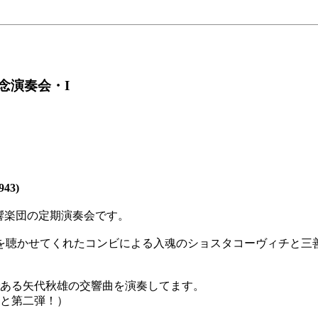
念演奏会・I
43)
交響楽団の定期演奏会です。
を聴かせてくれたコンビによる入魂のショスタコーヴィチと三
である矢代秋雄の交響曲を演奏してます。
弾と第二弾！）