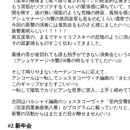
（楽章の最後まで延々繰り返される！）の絶望的な響き
もう背筋がゾクゾクするくらいの緊張感に満ちていて、
闇を映す、波の無い湖面のような究極の静寂、孤独を感
アシュケナージ+N響の第四楽章も息をのむくらい濃密で
今回の新響の演奏には鬼気迫るものさえ感じました(^-^;;;
新響素晴らしい！！！！！
第五楽章の、まるでチャイコフスキーの悲愴のように消
その寂寥感もものすごく伝わってきました。
最後の音が途切れても誰も拍手ができない演奏会という
（アシュケナージ+N響の8番の時もそうでした(^-^;;)）
そして鳴りやまないカーテンコールに応えて、
アンコールは一転してショスタコーヴィチ編曲の「タヒ
このギャップがまたすごい(^-^;)
一転して陽気でカリビアンな世界に突入。上手く締めて
次回はバルシャイ編曲のショスタコーヴィチ「室内交響
（弦楽四重奏曲第八番）がプログラムに載っていたりと
新響の活動からはまだまだ目が離せません(^-^;)
#2
新年会