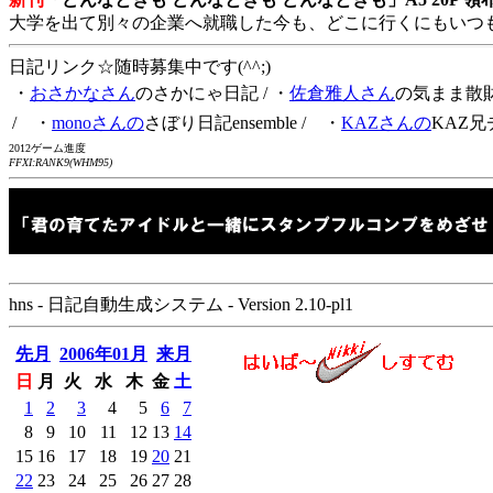
大学を出て別々の企業へ就職した今も、どこに行くにもいつ
日記リンク☆随時募集中です(^^;)
・
おさかなさん
のさかにゃ日記
/ ・
佐倉雅人さん
の気まま散
/ ・
monoさんの
さぼり日記ensemble
/ ・
KAZさんの
KAZ兄
2012ゲーム進度
FFXI:RANK9(WHM95)
hns - 日記自動生成システム - Version 2.10-pl1
先月
2006年01月
来月
日
月
火
水
木
金
土
1
2
3
4
5
6
7
8
9
10
11
12
13
14
15
16
17
18
19
20
21
22
23
24
25
26
27
28