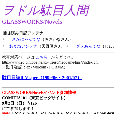
ヲドル駄目人間
GLASSWORKS/Novels
捕捉済み日記アンテナ
/ ・
さかにゃんてな
（おさかなさん）
/ ・
あまねアンテナ
（天野優さん）
/ ・
ダメあんてな
（じゅ
携帯対応ページは
こちら
↓からどうぞ。
http://www2d.biglobe.ne.jp/~irreso/neodame/hns/i/index.cgi
（動作確認：ez / willcom / FORMA)
駄目日誌R V-spec（1999/06～2001/07）
GLASSWORKS/Novelsイベント参加情報
COMITIA101（東京ビッグサイト）
9月2日（日）う12b
にて参加します！
新刊
「どんなときも どんなときも どんなときも」A5 20P 領布