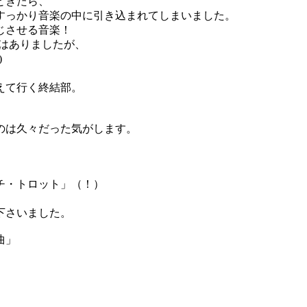
ときたら、
すっかり音楽の中に引き込まれてしまいました。
じさせる音楽！
はありましたが、
)
えて行く終結部。
のは久々だった気がします。
チ・トロット」（！）
下さいました。
曲」
、