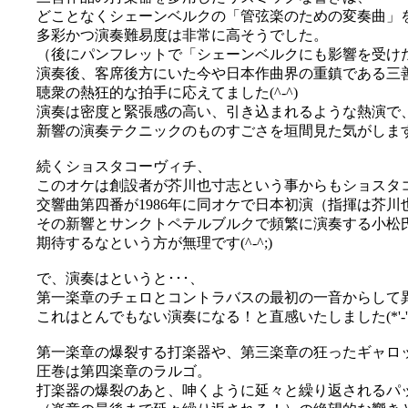
どことなくシェーンベルクの「管弦楽のための変奏曲」
多彩かつ演奏難易度は非常に高そうでした。
（後にパンフレットで「シェーンベルクにも影響を受け
演奏後、客席後方にいた今や日本作曲界の重鎮である三
聴衆の熱狂的な拍手に応えてました(^-^)
演奏は密度と緊張感の高い、引き込まれるような熱演で
新響の演奏テクニックのものすごさを垣間見た気がしま
続くショスタコーヴィチ、
このオケは創設者が芥川也寸志という事からもショスタ
交響曲第四番が1986年に同オケで日本初演（指揮は芥
その新響とサンクトペテルブルクで頻繁に演奏する小松
期待するなという方が無理です(^-^;)
で、演奏はというと･･･、
第一楽章のチェロとコントラバスの最初の一音からして
これはとんでもない演奏になる！と直感いたしました(*'-'
第一楽章の爆裂する打楽器や、第三楽章の狂ったギャロ
圧巻は第四楽章のラルゴ。
打楽器の爆裂のあと、呻くように延々と繰り返されるパ