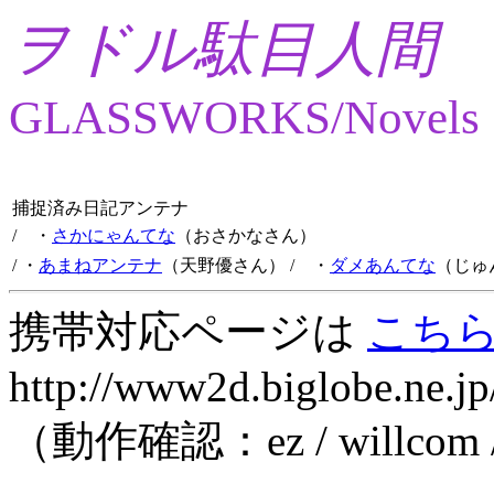
ヲドル駄目人間
GLASSWORKS/Novels
捕捉済み日記アンテナ
/ ・
さかにゃんてな
（おさかなさん）
/ ・
あまねアンテナ
（天野優さん）
/ ・
ダメあんてな
（じゅ
携帯対応ページは
こち
http://www2d.biglobe.ne.jp
（動作確認：ez / willcom 