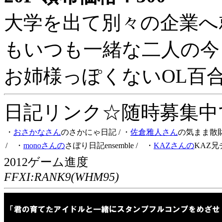
大学を出て別々の企業へ
もいつも一緒な二人の今
お姉様っぽくないOL百
日記リンク☆随時募集中です
・
おさかなさん
のさかにゃ日記
/ ・
佐倉雅人さん
の気まま散
/ ・
monoさんの
さぼり日記ensemble
/ ・
KAZさんの
KAZ兄
2012ゲーム進度
FFXI:RANK9(WHM95)