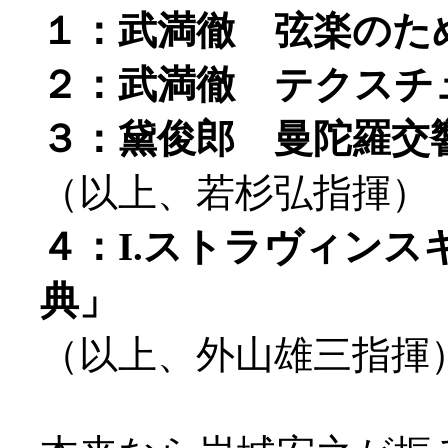
１：武満徹 弦楽のための
２：武満徹 テクスチュア
３：黛俊郎 曼陀羅交響曲
（以上、若杉弘指揮）
４：I.ストラヴィン
典」
（以上、外山雄三指揮