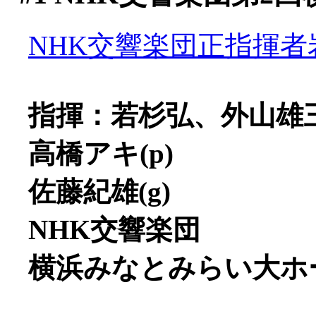
NHK交響楽団正指揮者
指揮：若杉弘、外山雄
高橋アキ(p)
佐藤紀雄(g)
NHK交響楽団
横浜みなとみらい大ホ