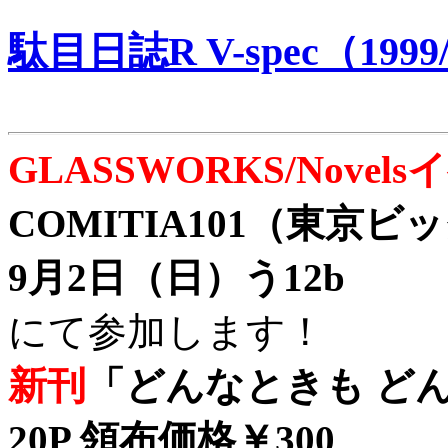
駄目日誌R V-spec（1999/
GLASSWORKS/Nove
COMITIA101（東京
9月2日（日）う12b
にて参加します！
新刊
「どんなときも どん
20P 領布価格￥300