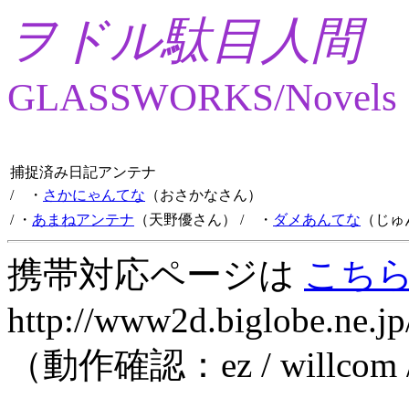
ヲドル駄目人間
GLASSWORKS/Novels
捕捉済み日記アンテナ
/ ・
さかにゃんてな
（おさかなさん）
/ ・
あまねアンテナ
（天野優さん）
/ ・
ダメあんてな
（じゅ
携帯対応ページは
こち
http://www2d.biglobe.ne.jp
（動作確認：ez / willcom 