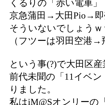
くるりの「赤い電車」
京急蒲田→大田Pio→
そういないでしょうｗ
（フツーは羽田空港→
という事(?)で大田区産
前代未聞の「11イベ
りました。
私はiM@Sオンリーの「I