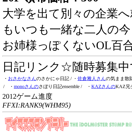
大学を出て別々の企業へ
もいつも一緒な二人の今
お姉様っぽくないOL百
日記リンク☆随時募集中です
・
おさかなさん
のさかにゃ日記
/ ・
佐倉雅人さん
の気まま散
/ ・
monoさんの
さぼり日記ensemble
/ ・
KAZさんの
KAZ兄
2012ゲーム進度
FFXI:RANK9(WHM95)