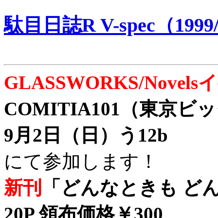
駄目日誌R V-spec（1999/
GLASSWORKS/Nove
COMITIA101（東京
9月2日（日）う12b
にて参加します！
新刊
「どんなときも どん
20P 領布価格￥300