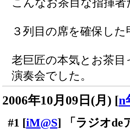
こんなお茶目な指揮者だったと
３列目の席を確保した
老巨匠の本気とお茶目
演奏会でした。
2006年10月09日(月)
[
n
#1
[
iM@S
] 「ラジオd