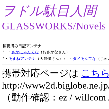
ヲドル駄目人間
GLASSWORKS/Novels
捕捉済み日記アンテナ
/ ・
さかにゃんてな
（おさかなさん）
/ ・
あまねアンテナ
（天野優さん）
/ ・
ダメあんてな
（じゅ
携帯対応ページは
こち
http://www2d.biglobe.ne.jp
（動作確認：ez / willcom 