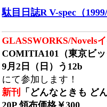
駄目日誌R V-spec（1999/
GLASSWORKS/Nove
COMITIA101（東京
9月2日（日）う12b
にて参加します！
新刊
「どんなときも どん
20P 領布価格￥300