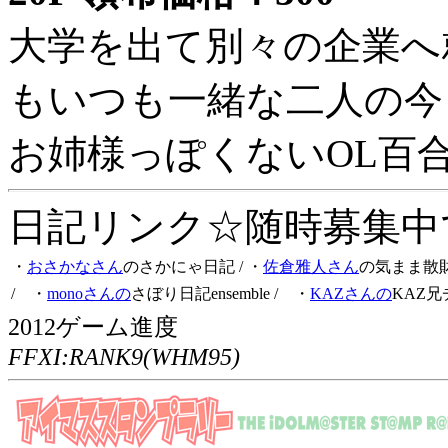
大学を出て別々の企業へ
もいつも一緒な二人の今
お姉様っぽくないOL百
日記リンク☆随時募集中です
・
おさかなさん
のさかにゃ日記
/ ・
佐倉雅人さん
の気まま散
/ ・
monoさんの
さぼり日記ensemble
/ ・
KAZさんの
KAZ兄
2012ゲーム進度
FFXI:RANK9(WHM95)