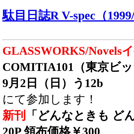
駄目日誌R V-spec（1999/
GLASSWORKS/Nove
COMITIA101（東京
9月2日（日）う12b
にて参加します！
新刊
「どんなときも どん
20P 領布価格￥300