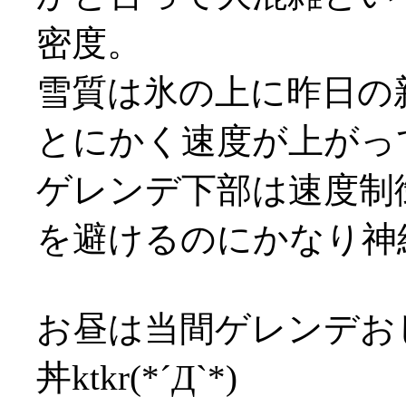
密度。
雪質は氷の上に昨日の
とにかく速度が上がって仕
ゲレンデ下部は速度制
を避けるのにかなり神
お昼は当間ゲレンデお
丼ktkr(*´Д`*)