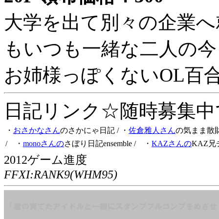
大学を出て別々の企業へ
もいつも一緒な二人の今
お姉様っぽくないOL百
日記リンク☆随時募集中です
・
おさかなさん
のさかにゃ日記
/ ・
佐倉雅人さん
の気まま散
/ ・
monoさんの
さぼり日記ensemble
/ ・
KAZさんの
KAZ兄
2012ゲーム進度
FFXI:RANK9(WHM95)