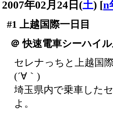
2007年02月24日(
土
)
[
n
#1
上越国際一日目
＠
快速電車シーハイル
セレナっちと上越国
(´∀｀)
埼玉県内で乗車した
よ。