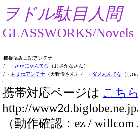
ヲドル駄目人間
GLASSWORKS/Novels
捕捉済み日記アンテナ
/ ・
さかにゃんてな
（おさかなさん）
/ ・
あまねアンテナ
（天野優さん）
/ ・
ダメあんてな
（じゅ
携帯対応ページは
こち
http://www2d.biglobe.ne.jp
（動作確認：ez / willcom 