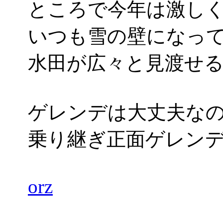
ところで今年は激し
いつも雪の壁になっ
水田が広々と見渡せ
ゲレンデは大丈夫な
乗り継ぎ正面ゲレン
orz