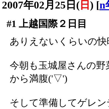
2007年02月25日(
日
)
[
n
#1
上越国際２日目
ありえないくらいの快晴
今朝も玉城屋さんの野
から満腹('▽')
そして準備してゲレンデ