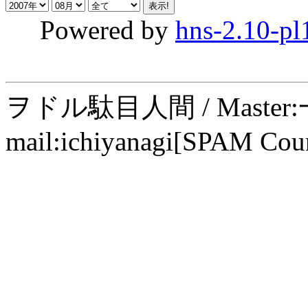
Powered by
hns-2.10-pl
ヲドル駄目人間 / Maste
mail:ichiyanagi[SPAM Cou