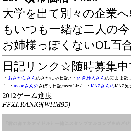
大学を出て別々の企業へ
もいつも一緒な二人の今
お姉様っぽくないOL百
日記リンク☆随時募集中です
・
おさかなさん
のさかにゃ日記
/ ・
佐倉雅人さん
の気まま散
/ ・
monoさんの
さぼり日記ensemble
/ ・
KAZさんの
KAZ兄
2012ゲーム進度
FFXI:RANK9(WHM95)