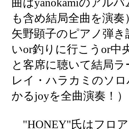
曲はyanokamiのア
も含め結局全曲を演奏
矢野顕子のピアノ弾き
いor釣りに行こうor
と客席に聴いて結局ラー
レイ・ハラカミのソロ
かるjoyを全曲演奏！）
"HONEY"氏はフロ