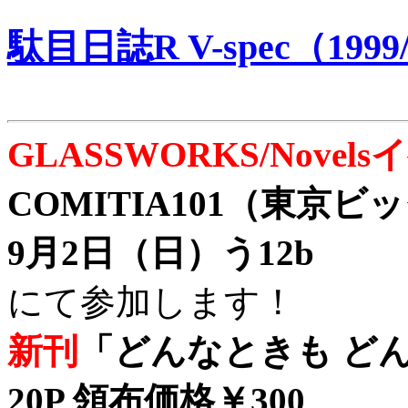
駄目日誌R V-spec（1999/
GLASSWORKS/Nove
COMITIA101（東京
9月2日（日）う12b
にて参加します！
新刊
「どんなときも どん
20P 領布価格￥300