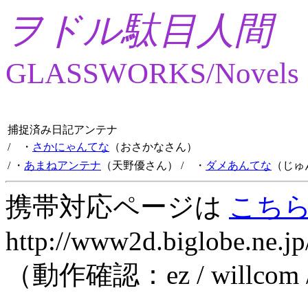
ヲドル駄目人間
GLASSWORKS/Novels
捕捉済み日記アンテナ
/ ・
さかにゃんてな
（おさかなさん）
/ ・
あまねアンテナ
（天野優さん）
/ ・
ダメあんてな
（じゅ
携帯対応ページは
こち
http://www2d.biglobe.ne.jp
（動作確認：ez / willcom 