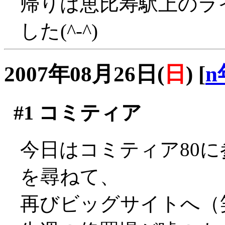
帰りは恵比寿駅上のラ
した(^-^)
2007年08月26日(
日
)
[
n
#1
コミティア
今日はコミティア80
を尋ねて、
再びビッグサイトへ（