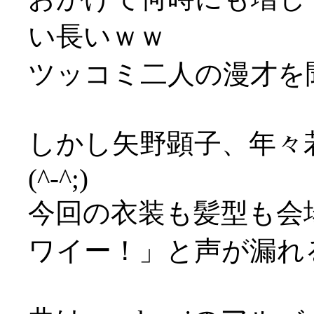
い長いｗｗ
ツッコミ二人の漫才を
しかし矢野顕子、年々
(^-^;)
今回の衣装も髪型も会
ワイー！」と声が漏れる