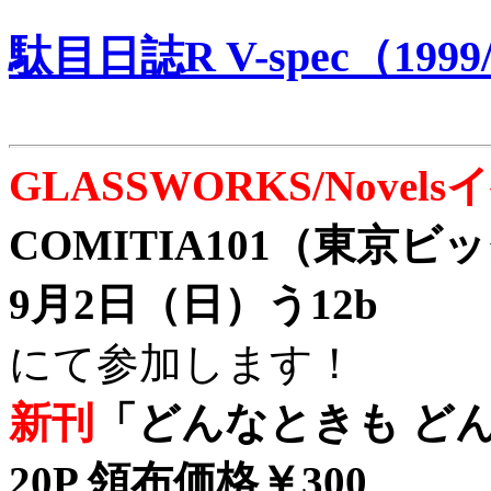
駄目日誌R V-spec（1999/
GLASSWORKS/Nove
COMITIA101（東京
9月2日（日）う12b
にて参加します！
新刊
「どんなときも どん
20P 領布価格￥300