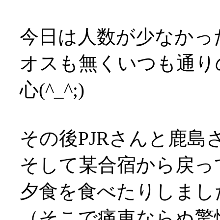
今日は人数が少なかっ
オスも無くいつも通り
心(^_^;)
その後PJRさんと鹿島
そして某合宿から戻っ
夕食を食べたりしまし
（そこで痛車ならぬ驚