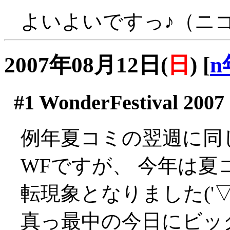
よいよいですっ♪（ニ
2007年08月12日(
日
)
[
n
#1
WonderFestival 20
例年夏コミの翌週に同
WFですが、 今年は
転現象となりました('
真っ最中の今日にビッグ