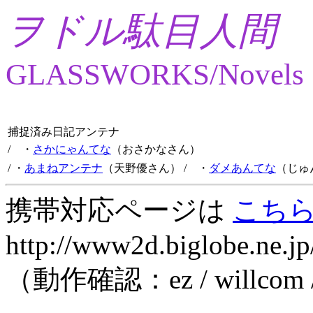
ヲドル駄目人間
GLASSWORKS/Novels
捕捉済み日記アンテナ
/ ・
さかにゃんてな
（おさかなさん）
/ ・
あまねアンテナ
（天野優さん）
/ ・
ダメあんてな
（じゅ
携帯対応ページは
こち
http://www2d.biglobe.ne.jp
（動作確認：ez / willcom 