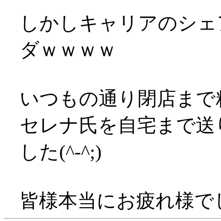
しかしキャリアのシェ
ダｗｗｗｗ
いつもの通り閉店まで
セレナ氏を自宅まで送り
した(^-^;)
皆様本当にお疲れ様でした