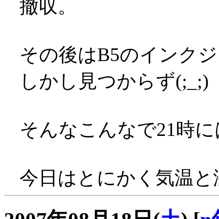
撤収。
その後はB5のインク
しかし見つからず(;_;)
そんなこんなで21時
今日はとにかく気温と湿