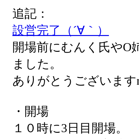
追記：
設営完了（´∀｀）
開場前にむんく氏やO
ました。
ありがとうございますm(
・開場
１０時に3日目開場。