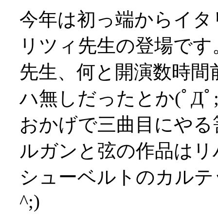
今年は初っ端からイタ
リツィ先生の登場です
先生、何と開演数時間
ハ無しだったとか(ﾟДﾟ;
おかげで三曲目にやる
ルガンと弦の作品はリ
シューベルトのカルテッ
^;)