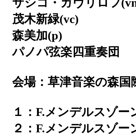
サシコ・ガヴリロフ(vn
茂木新緑(vc)
森美加(p)
パノパ弦楽四重奏団
会場：草津音楽の森国
１：F.メンデルスゾーン
２：F.メンデルスゾーン 