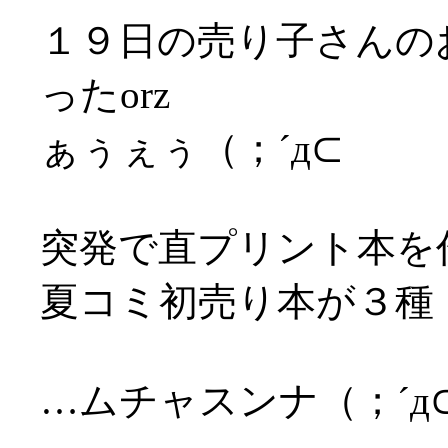
１９日の売り子さんの
ったorz
ぁぅぇぅ（；´д⊂
突発で直プリント本を
夏コミ初売り本が３種
…ムチャスンナ（；´д