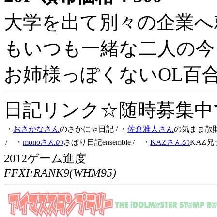
大学を出て別々の企業へ
もいつも一緒な二人の今
お姉様っぽくないOL百
日記リンク☆随時募集中です
・
おさかなさん
のさかにゃ日記
/ ・
佐倉雅人さん
の気まま散
/ ・
monoさんの
さぼり日記ensemble
/ ・
KAZさんの
KAZ兄
2012ゲーム進度
FFXI:RANK9(WHM95)