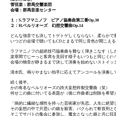
管弦楽：群馬交響楽団
会場：群馬音楽センター
１：S.ラフマニノフ ピアノ協奏曲第三番Op.30
２：H.ベルリオーズ 幻想交響曲Op.14
どんな強音でも決してトゲトゲしくならない、柔らかで
いつどの会場で聴いてもCDとまるで同じ音色が聞こえるとい
ラフマニノフの超絶技巧協奏曲を難なく弾きこなす（し
楽章間でじーっと客席を見回す様子もいつもと同じく(^-^;
会場の物音が静まるまで決して演奏を始めないストイックさ
清水氏、鳴りやまない拍手に応えてアンコールを演奏し
続く後半。
かの有名なベルリオーズの誇大妄想炸裂交響曲（笑）
何せこの曲に付いてる表題が（後に作曲者は削除を希望
「病的に繊細な感性を持った芸術家が失恋。人生に絶望
その妄想の中で片思いの娘を殺害。パクられて斬首刑と
そこでサバトの集会に参加し、魔女となった娘と共に狂