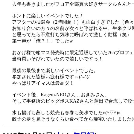
去年も書きましたがフロア全部真大好きサークルさんと
ホントに楽しいイベントでした！
アフターの抽選会（2時間超！）も面白すぎでした（色
お知り合いの方々の名前が次々と呼ばれる中、生来クジ
と思ってたら不意打ち気味に呼ばれて激しく動揺（笑）
第一声が「俺？！」でしたw
おかげ様で箱マス発売時に限定通販していた765プロフェイ
当時買いそびれていたので嬉しいですっ！
最後の最後まで楽しいイベントでした。
参加された皆様お疲れ様です～(^-^)/
やっぱりアイマスは最高ダ！
イベント後、Kagero-NEOさん、おきみさん、
そして事務所のビッグボスKAZさんと蒲田で合流して餃
水も揚げも蒸しも焼売も春巻も美味でしたo(^▽^)o
餃子の夢を見そうなくらい食べてから帰宅いたしました(^-