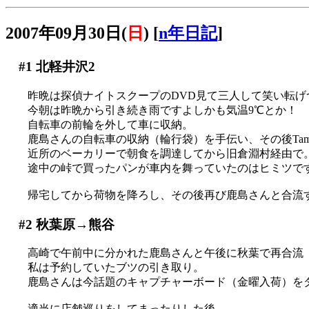
2007年09月30日(
日
)
[
n年日記
]
#1
北軽井沢2
昨晩は探偵ナイトスクープのDVD見て三人して笑い転げ
今朝は昨晩から引き続き雨ですよしかも気温9℃とか！
自転車の前輪を外して車に収納。
鹿島さんの自転車の収納（輪行袋）を手伝い、その後Tam
近所のベーカリーで朝食を調達してから旧倉淵村経由で
途中の峠で買ったパンが車内を舞っていたのはヒミツで
帰宅してから荷物を降ろし、その後再び鹿島さんと合流するた
#2
秋葉原→熊谷
高崎で午前中に分かれた鹿島さんと午後に秋葉で再合流
私は予約していたブツの引き取り。
鹿島さんは今話題のキャプチャーボード（金曜入荷）をダメも
適当に店舗巡りをしてまったりした後、