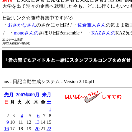
大学を出て別々の企業へ就職した今も、どこに行くにもいつ
日記リンク☆随時募集中です(^^;)
・
おさかなさん
のさかにゃ日記
/ ・
佐倉雅人さん
の気まま散
/ ・
monoさんの
さぼり日記ensemble
/ ・
KAZさんの
KAZ兄
2012ゲーム進度
FFXI:RANK9(WHM95)
hns - 日記自動生成システム - Version 2.10-pl1
先月
2007年09月
来月
日
月
火
水
木
金
土
1
2
3
4
5
6
7
8
9
10
11
12
13
14
15
16
17
18
19
20
21
22