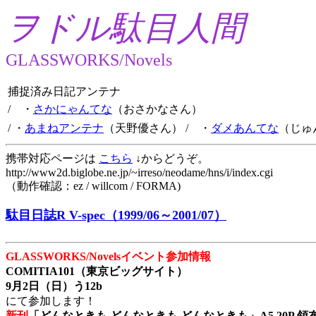
ヲドル駄目人間
GLASSWORKS/Novels
捕捉済み日記アンテナ
/ ・
さかにゃんてな
（おさかなさん）
/ ・
あまねアンテナ
（天野優さん）
/ ・
ダメあんてな
（じゅ
携帯対応ページは
こちら
↓からどうぞ。
http://www2d.biglobe.ne.jp/~irreso/neodame/hns/i/index.cgi
（動作確認：ez / willcom / FORMA)
駄目日誌R V-spec（1999/06～2001/07）
GLASSWORKS/Novelsイベント参加情報
COMITIA101（東京ビッグサイト）
9月2日（日）う12b
にて参加します！
新刊
「どんなときも どんなときも どんなときも」A5 20P 領布