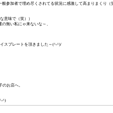
一般参加者で埋め尽くされてる状況に感激して高まりまくり（
々な意味で（笑））
運の無い私にゃ来ないな～、
スプレートを頂きました～(^-^)/
子のお店へ。
^)