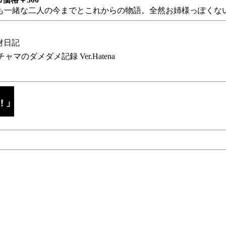
も一緒な二人の今までとこれからの物語。全然お姉様っぽくない
財日記
チャマのダメダメ記録 Ver.Hatena