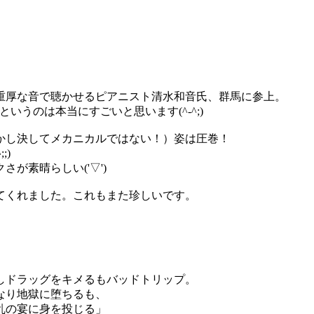
重厚な音で聴かせるピアニスト清水和音氏、群馬に参上。
うのは本当にすごいと思います(^-^;)
かし決してメカニカルではない！）姿は圧巻！
;)
が素晴らしい('▽')
てくれました。これもまた珍しいです。
）
しドラッグをキメるもバッドトリップ。
なり地獄に堕ちるも、
乱の宴に身を投じる」