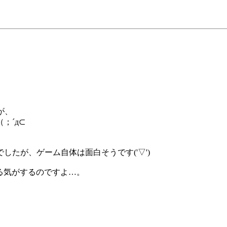
が、
；´д⊂
たが、ゲーム自体は面白そうです('▽')
る気がするのですよ…。