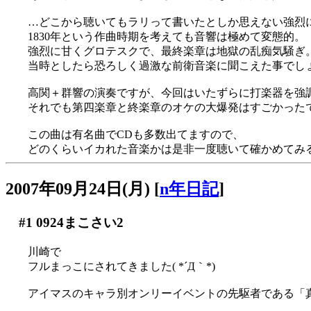
…どこから聴いてもラリって書いたとしか思えない強烈
1830年という作曲時期を考えても音響は極めて変態的。
強烈に甘くグロテスクで、最終楽章は地獄の乱痴気騒ぎ
当時としたら恐ろしく過激な前衛音楽に聞こえた事でし
高関＋群響の演奏ですが、今回はいたずらに打楽器を強
それでも第四楽章と終楽章のオケの大爆発はすごかったですが
この曲は有名曲でCDも多数出てますので、
どのくらいイカれた音楽かは是非一度聴いて確かめてみ
2007年09月24日(月)
[
n年日記
]
#1
0924まこさい2
川崎で
フルまっこにされてきました( *´Д｀*)
アイマスのキャラ別オンリーイベントの先駆者である「真・