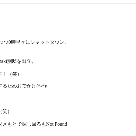
つつ0時早々にシャットダウン。
aki別邸を出立。
。
す！（笑）
めおでかけ(^-^)/
（笑）
とで探し回るもNot Found