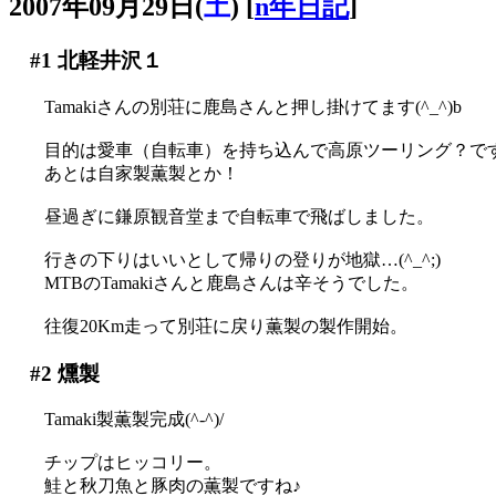
2007年09月29日(
土
)
[
n年日記
]
#1
北軽井沢１
Tamakiさんの別荘に鹿島さんと押し掛けてます(^_^)b
目的は愛車（自転車）を持ち込んで高原ツーリング？で
あとは自家製薫製とか！
昼過ぎに鎌原観音堂まで自転車で飛ばしました。
行きの下りはいいとして帰りの登りが地獄…(^_^;)
MTBのTamakiさんと鹿島さんは辛そうでした。
往復20Km走って別荘に戻り薫製の製作開始。
#2
燻製
Tamaki製薫製完成(^-^)/
チップはヒッコリー。
鮭と秋刀魚と豚肉の薫製ですね♪