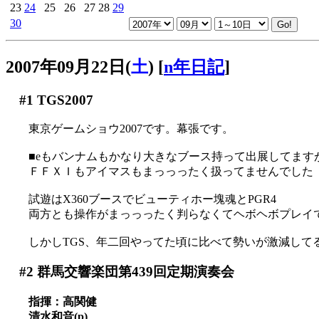
23
24
25
26
27
28
29
30
2007年09月22日(
土
)
[
n年日記
]
#1
TGS2007
東京ゲームショウ2007です。幕張です。
■eもバンナムもかなり大きなブース持って出展してます
ＦＦＸＩもアイマスもまっっったく扱ってませんでした（
試遊はX360ブースでビューティホー塊魂とPGR4
両方とも操作がまっっったく判らなくてヘボヘボプレイでし
しかしTGS、年二回やってた頃に比べて勢いが激減して
#2
群馬交響楽団第439回定期演奏会
指揮：高関健
清水和音(p)