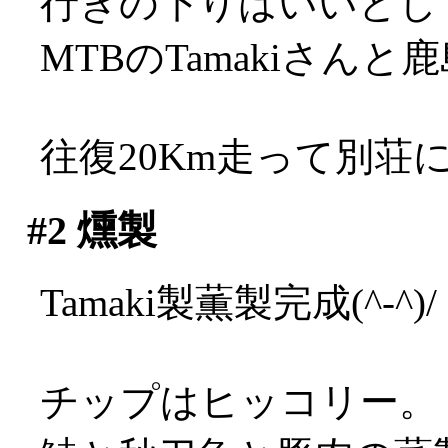
行きの下りはいいとして
MTBのTamakiさん
往復20Km走って別荘
#2
燻製
Tamaki製薫製完成(^-^)/
チップはヒッコリー。