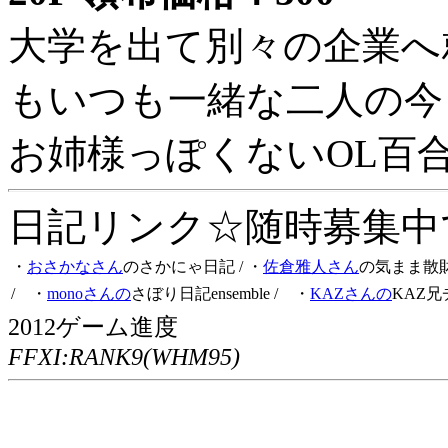
大学を出て別々の企業へ
もいつも一緒な二人の今
お姉様っぽくないOL百
日記リンク☆随時募集中です
・
おさかなさん
のさかにゃ日記
/ ・
佐倉雅人さん
の気まま散
/ ・
monoさんの
さぼり日記ensemble
/ ・
KAZさんの
KAZ兄
2012ゲーム進度
FFXI:RANK9(WHM95)