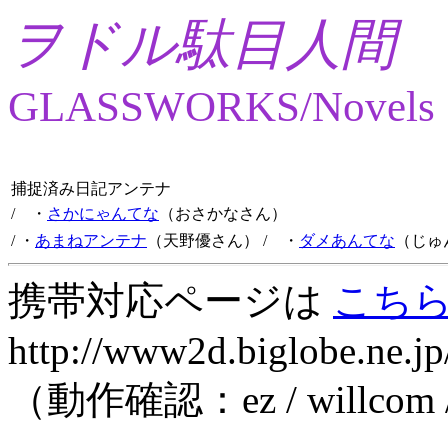
ヲドル駄目人間
GLASSWORKS/Novels
捕捉済み日記アンテナ
/ ・
さかにゃんてな
（おさかなさん）
/ ・
あまねアンテナ
（天野優さん）
/ ・
ダメあんてな
（じゅ
携帯対応ページは
こち
http://www2d.biglobe.ne.jp
（動作確認：ez / willcom 