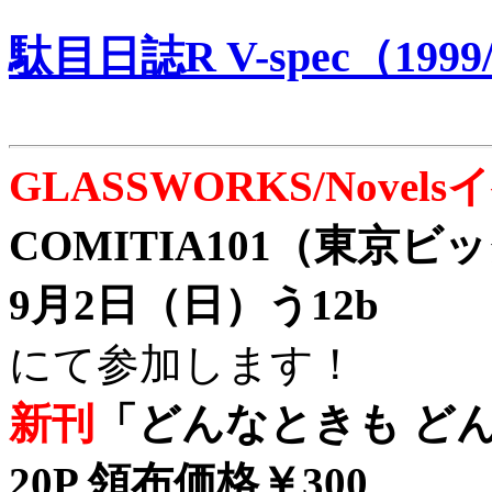
駄目日誌R V-spec（1999/
GLASSWORKS/Nove
COMITIA101（東京
9月2日（日）う12b
にて参加します！
新刊
「どんなときも どん
20P 領布価格￥300