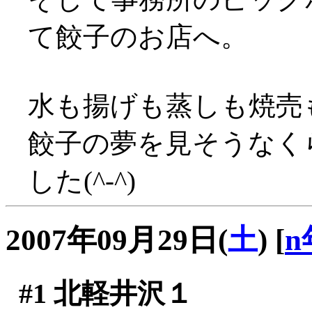
て餃子のお店へ。
水も揚げも蒸しも焼売も
餃子の夢を見そうなく
した(^-^)
2007年09月29日(
土
)
[
n
#1
北軽井沢１