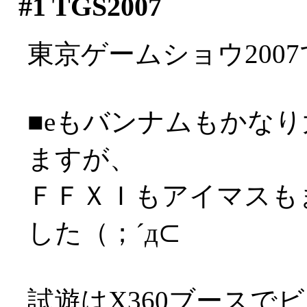
#1
TGS2007
東京ゲームショウ200
■eもバンナムもかな
ますが、
ＦＦＸＩもアイマスも
した（；´д⊂
試遊はX360ブースで