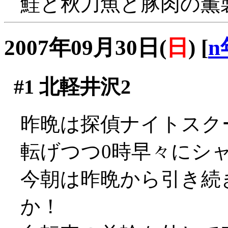
鮭と秋刀魚と豚肉の薫
2007年09月30日(
日
)
[
n
#1
北軽井沢2
昨晩は探偵ナイトスク
転げつつ0時早々にシ
今朝は昨晩から引き続
か！