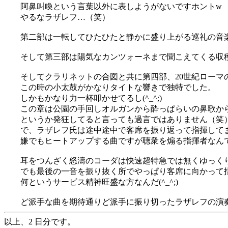
阿鼻叫喚という言葉以外に表しようがないですホントw
やるなラザレフ…（笑）
第二部は一転してひたひたと静かに盛り上がる巡礼の音
そして第三部は陽気なカンツォーネまで聞こえてくる収穫祭
そしてクラリネットの合図と共に第四部、20世紀ローマ
この時の小太鼓がかなりタイトな響きで独特でした。
しかもかなり力一杯叩かせてるし(^_^;)
この章は公園の手回しオルガンから酔っぱらいの鼻歌か
というか発狂してると言っても過言ではありません（笑
で、ラザレフ氏は途中途中で客席を振り返って指揮してま
嫌でもヒートアップする曲ですが聴衆を煽る指揮者なんて
耳をつんざく怒濤のコーダは快速超特急では無くゆっく
でも最後の一音を振り抜く所でやっぱり客席に向かって指
何というサービス精神旺盛な方なんだ(^_^;)
ど派手な曲を期待通りど派手に振り切ったラザレフの演奏に
以上、2 日分です。