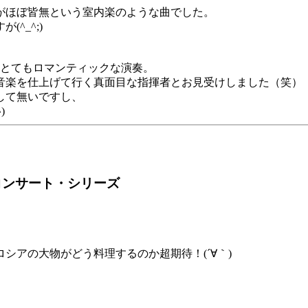
がほぼ皆無という室内楽のような曲でした。
^_^;)
うとてもロマンティックな演奏。
音楽を仕上げて行く真面目な指揮者とお見受けしました（笑）
して無いですし、
)
コンサート・シリーズ
シアの大物がどう料理するのか超期待！(´∀｀)