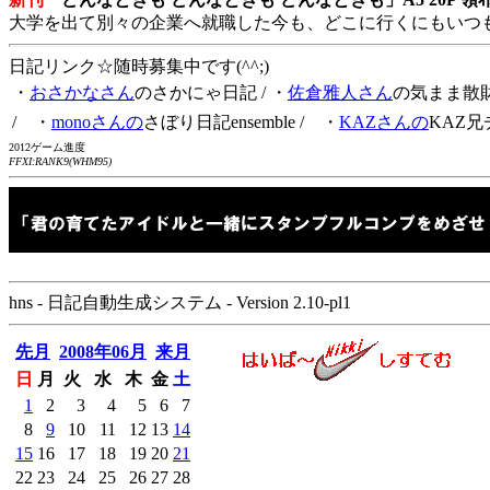
大学を出て別々の企業へ就職した今も、どこに行くにもいつ
日記リンク☆随時募集中です(^^;)
・
おさかなさん
のさかにゃ日記
/ ・
佐倉雅人さん
の気まま散
/ ・
monoさんの
さぼり日記ensemble
/ ・
KAZさんの
KAZ兄
2012ゲーム進度
FFXI:RANK9(WHM95)
hns - 日記自動生成システム - Version 2.10-pl1
先月
2008年06月
来月
日
月
火
水
木
金
土
1
2
3
4
5
6
7
8
9
10
11
12
13
14
15
16
17
18
19
20
21
22
23
24
25
26
27
28