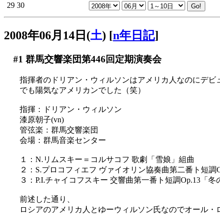
29
30
2008年06月14日(
土
)
[
n年日記
]
#1
群馬交響楽団第446回定期演奏会
指揮者のドリアン・ウィルソンはアメリカ人なのにデビ
でも陽気なアメリカンでした（笑）
指揮：ドリアン・ウィルソン
漆原朝子(vn)
管弦楽：群馬交響楽団
会場：群馬音楽センター
１：N.リムスキー＝コルサコフ 歌劇「雪娘」組曲
２：S.プロコフィエフ ヴァイオリン協奏曲第二番ト短調Op
３：P.I.チャイコフスキー 交響曲第一番ト短調Op.13「
前述した通り、
ロシアのアメリカ人とゆーウィルソン氏なのでオール・ロシ