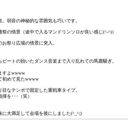
楽。弱音の神秘的な雰囲気も巧いです。
の情景（途中で入るマンドリンソロが良い感じ(^-^)）
のお祭り広場の情景に突入。
らビートの効いたダンス音楽まで入り乱れての馬鹿騒ぎ。
）
すよwwww
初めて見たwwww
り目なテンポで固定した重戦車タイプ。
揮を･･･（笑）
大満足して会場を後にしました(^_^;)