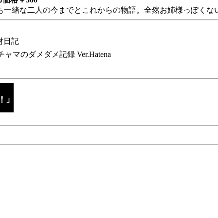
も一緒な二人の今までとこれからの物語。全然お姉様っぽくない
財日記
チャマのダメダメ記録 Ver.Hatena