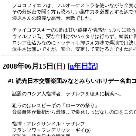
プロコフィエフは、フルオーケストラを使いながら全奏
その分緻密で聞く方も恐ろしい集中力を必要とする訳ですが(
漆原さんの綺麗な高音、素敵でした。
チャイコフスキーの1番は甘い旋律を情感たっぷりに歌
ウィルソン氏、変な仕掛けやハッタリは行わず、綺麗に
ロシア仕込みなのにトッティも押さえ気味で爆演では決
派手さは無いですが、安心、安定して聞ける方ですね(^-^
2008年06月15日(
日
)
[
n年日記
]
#1
読売日本交響楽団みなとみらいホリデー名曲
話題のロシア人指揮者、ラザレフを聴きに横浜へ。
狙うのはレスピーギの「ローマの祭り」
音楽自体が最初から最後まで爆発しっぱなしの曲をこのロ
指揮：アレクサンドル・ラザレフ
フランソワ＝フレデリック・ギイ(p)