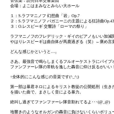
管弦楽：読売日本交響楽団
会場：よこはまみなとみらい大ホール
１：S.ラフマニノフ 幻想曲「岩」Op.7
２：S.ラフマニノフ パガニーニの主題による狂詩曲Op.4
３：O.レスピーギ 交響詩「ローマの祭り」
ラフマニノフのフレデリック・ギイのピアノもいい加減
やはりレスピーギは曲自体が馬鹿過ぎる（笑）←褒め言
どんな感じかというと…。
さあ、最強音で鳴らしまくるフルオーケストラにパイプ
ファンファーレ隊の常軌を逸した轟音に仰け反るがいい
↑全体的にこんな感じの音楽です(^_^;)
第一部は暴君ネロによるキリスト教徒の公開処刑（生き
を描いた曲で、まさしく音による暴力。
絶叫し過ぎてファンファーレ隊音割れてるよ･･･(@_@)
地響きのようなオルガンの轟音に負けないくらいボリュ