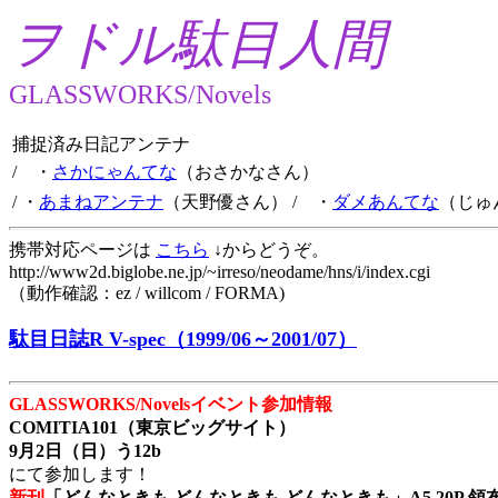
ヲドル駄目人間
GLASSWORKS/Novels
捕捉済み日記アンテナ
/ ・
さかにゃんてな
（おさかなさん）
/ ・
あまねアンテナ
（天野優さん）
/ ・
ダメあんてな
（じゅ
携帯対応ページは
こちら
↓からどうぞ。
http://www2d.biglobe.ne.jp/~irreso/neodame/hns/i/index.cgi
（動作確認：ez / willcom / FORMA)
駄目日誌R V-spec（1999/06～2001/07）
GLASSWORKS/Novelsイベント参加情報
COMITIA101（東京ビッグサイト）
9月2日（日）う12b
にて参加します！
新刊
「どんなときも どんなときも どんなときも」A5 20P 領布