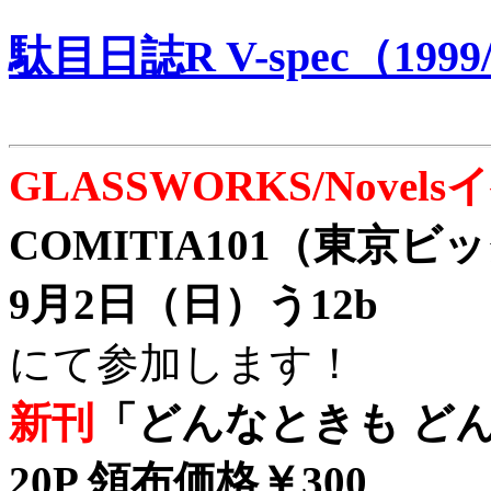
駄目日誌R V-spec（1999/
GLASSWORKS/Nove
COMITIA101（東京
9月2日（日）う12b
にて参加します！
新刊
「どんなときも どん
20P 領布価格￥300