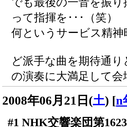
でも最後の一音を振り
って指揮を･･･（笑）
何というサービス精神旺盛
ど派手な曲を期待通り
の演奏に大満足して会場を
2008年06月21日(
土
)
[
n
#1
NHK交響楽団第162