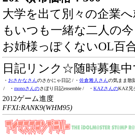
大学を出て別々の企業へ
もいつも一緒な二人の今
お姉様っぽくないOL百
日記リンク☆随時募集中です
・
おさかなさん
のさかにゃ日記
/ ・
佐倉雅人さん
の気まま散
/ ・
monoさんの
さぼり日記ensemble
/ ・
KAZさんの
KAZ兄
2012ゲーム進度
FFXI:RANK9(WHM95)