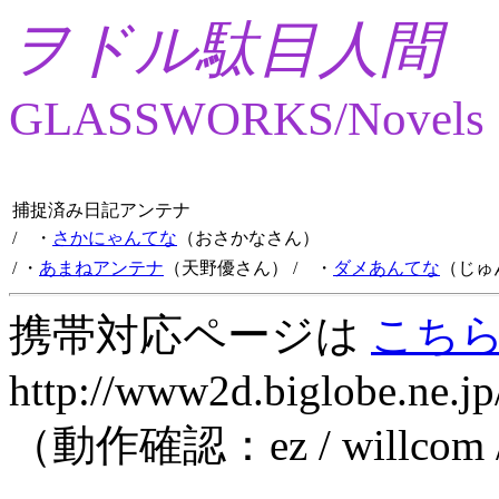
ヲドル駄目人間
GLASSWORKS/Novels
捕捉済み日記アンテナ
/ ・
さかにゃんてな
（おさかなさん）
/ ・
あまねアンテナ
（天野優さん）
/ ・
ダメあんてな
（じゅ
携帯対応ページは
こち
http://www2d.biglobe.ne.jp
（動作確認：ez / willcom 