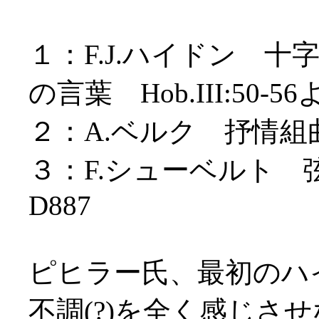
１：F.J.ハイドン 
の言葉 Hob.III:50-
２：A.ベルク 抒情組
３：F.シューベルト
D887
ピヒラー氏、最初のハ
不調(?)を全く感じさ