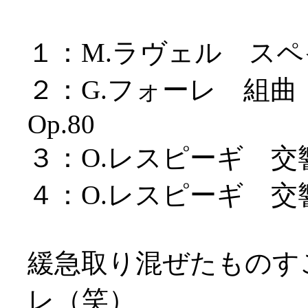
１：M.ラヴェル ス
２：G.フォーレ 組
Op.80
３：O.レスピーギ 
４：O.レスピーギ 
緩急取り混ぜたものす
レ（笑）