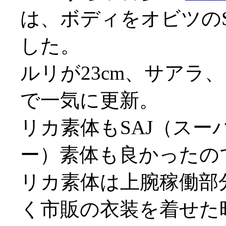
は、ボディをオビツの
した。
ルリが23cm、サアラ
で一気に更新。
リカ素体もSAJ（ス
ー）素体も良かったの
リカ素体は上腕稼働部
く市販の衣装を着せた