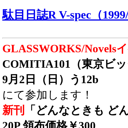
駄目日誌R V-spec（1999/
GLASSWORKS/Nove
COMITIA101（東京
9月2日（日）う12b
にて参加します！
新刊
「どんなときも どん
20P 領布価格￥300