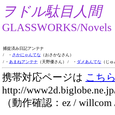
ヲドル駄目人間
GLASSWORKS/Novels
捕捉済み日記アンテナ
/ ・
さかにゃんてな
（おさかなさん）
/ ・
あまねアンテナ
（天野優さん）
/ ・
ダメあんてな
（じゅ
携帯対応ページは
こち
http://www2d.biglobe.ne.jp
（動作確認：ez / willcom 