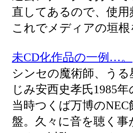
直してあるので、使用
これでメディアの垣根
未CD化作品の一例…。
シンセの魔術師、うる
じみ安西史孝氏1985
当時つくば万博のNE
盤。久々に音を聴く事