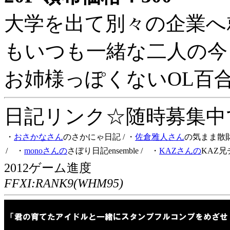
大学を出て別々の企業へ
もいつも一緒な二人の今
お姉様っぽくないOL百
日記リンク☆随時募集中です
・
おさかなさん
のさかにゃ日記
/ ・
佐倉雅人さん
の気まま散
/ ・
monoさんの
さぼり日記ensemble
/ ・
KAZさんの
KAZ兄
2012ゲーム進度
FFXI:RANK9(WHM95)