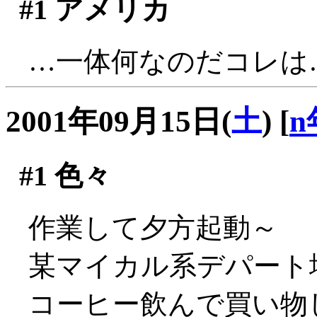
#1
アメリカ
…一体何なのだコレは
2001年09月15日(
土
)
[
n
#1
色々
作業して夕方起動～
某マイカル系デパート地
コーヒー飲んで買い物