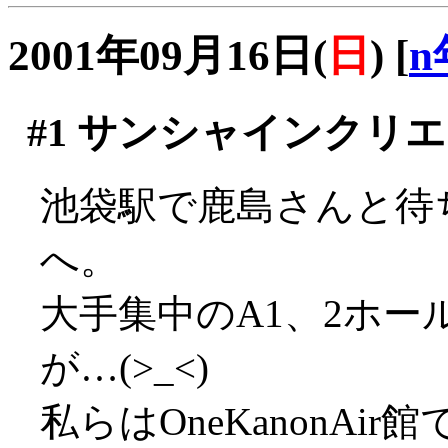
2001年09月16日(
日
)
[
n
#1
サンシャインクリエ
池袋駅で鹿島さんと待
へ。
大手集中のA1、2ホ
が…(>_<)
私らはOneKanonAi