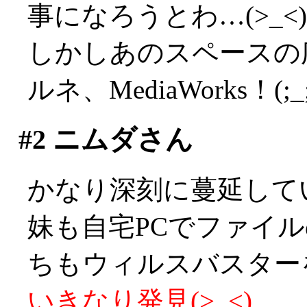
事になろうとわ…(>_<)
しかしあのスペースの
ルネ、MediaWorks！(;_;
#2
ニムダさん
かなり深刻に蔓延して
妹も自宅PCでファイ
ちもウィルスバスターを
いきなり発見(>_<)