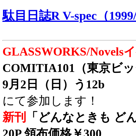
駄目日誌R V-spec（1999/
GLASSWORKS/Nove
COMITIA101（東京
9月2日（日）う12b
にて参加します！
新刊
「どんなときも どん
20P 領布価格￥300