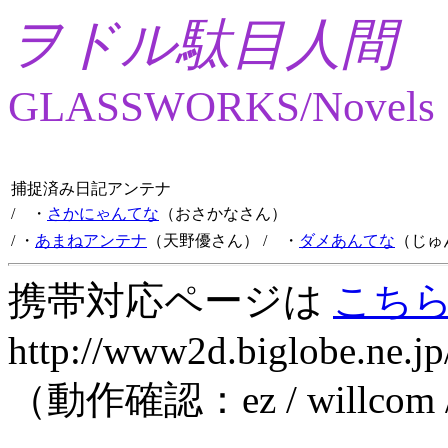
ヲドル駄目人間
GLASSWORKS/Novels
捕捉済み日記アンテナ
/ ・
さかにゃんてな
（おさかなさん）
/ ・
あまねアンテナ
（天野優さん）
/ ・
ダメあんてな
（じゅ
携帯対応ページは
こち
http://www2d.biglobe.ne.jp
（動作確認：ez / willcom 