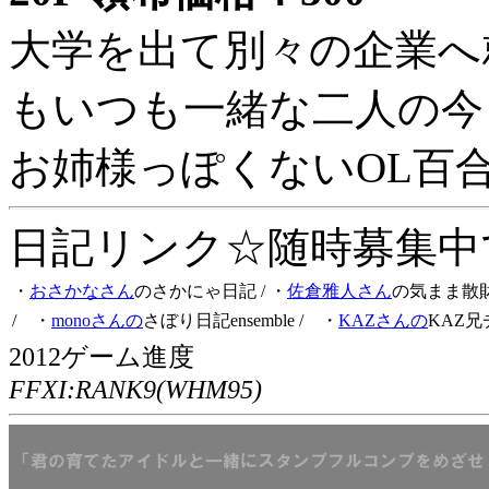
大学を出て別々の企業へ
もいつも一緒な二人の今
お姉様っぽくないOL百
日記リンク☆随時募集中です
・
おさかなさん
のさかにゃ日記
/ ・
佐倉雅人さん
の気まま散
/ ・
monoさんの
さぼり日記ensemble
/ ・
KAZさんの
KAZ兄
2012ゲーム進度
FFXI:RANK9(WHM95)