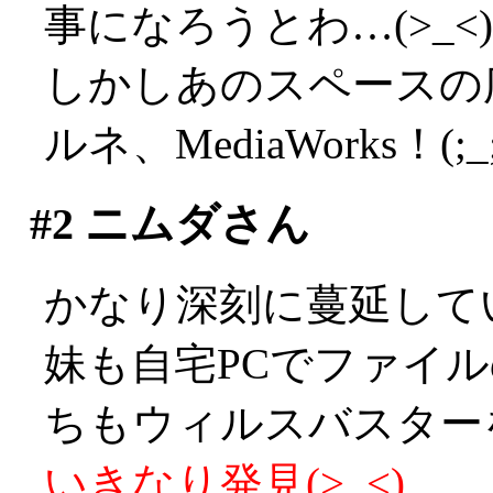
事になろうとわ…(>_<)
しかしあのスペースの
ルネ、MediaWorks！(;_;
#2
ニムダさん
かなり深刻に蔓延して
妹も自宅PCでファイ
ちもウィルスバスターを
いきなり発見(>_<)