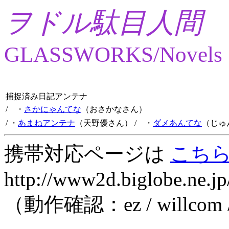
ヲドル駄目人間
GLASSWORKS/Novels
捕捉済み日記アンテナ
/ ・
さかにゃんてな
（おさかなさん）
/ ・
あまねアンテナ
（天野優さん）
/ ・
ダメあんてな
（じゅ
携帯対応ページは
こち
http://www2d.biglobe.ne.jp
（動作確認：ez / willcom 