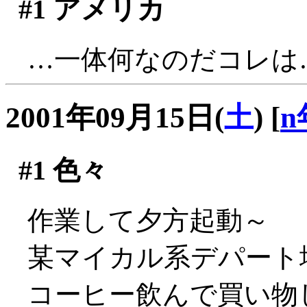
#1
アメリカ
…一体何なのだコレは
2001年09月15日(
土
)
[
n
#1
色々
作業して夕方起動～
某マイカル系デパート地
コーヒー飲んで買い物