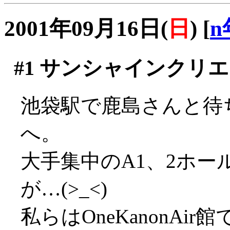
2001年09月16日(
日
)
[
n
#1
サンシャインクリエ
池袋駅で鹿島さんと待
へ。
大手集中のA1、2ホ
が…(>_<)
私らはOneKanonAi