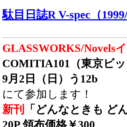
駄目日誌R V-spec（1999/
GLASSWORKS/Nove
COMITIA101（東京
9月2日（日）う12b
にて参加します！
新刊
「どんなときも どん
20P 領布価格￥300