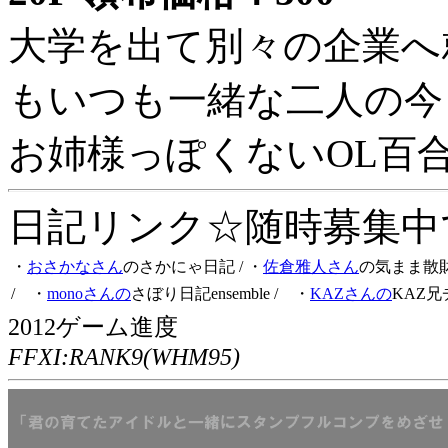
大学を出て別々の企業へ
もいつも一緒な二人の今
お姉様っぽくないOL百
日記リンク☆随時募集中です
・
おさかなさん
のさかにゃ日記
/ ・
佐倉雅人さん
の気まま散
/ ・
monoさんの
さぼり日記ensemble
/ ・
KAZさんの
KAZ兄
2012ゲーム進度
FFXI:RANK9(WHM95)