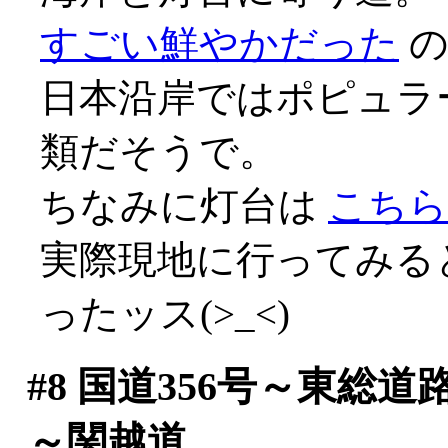
すごい鮮やかだった
の
日本沿岸ではポピュラ
類だそうで。
ちなみに灯台は
こちら
実際現地に行ってみる
ったッス(>_<)
#8
国道356号～東総道
～関越道