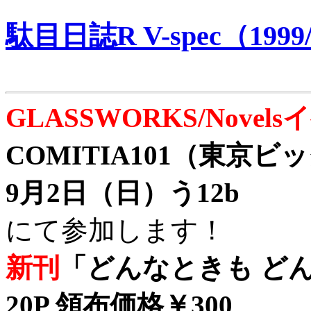
駄目日誌R V-spec（1999/
GLASSWORKS/Nove
COMITIA101（東京
9月2日（日）う12b
にて参加します！
新刊
「どんなときも どん
20P 領布価格￥300