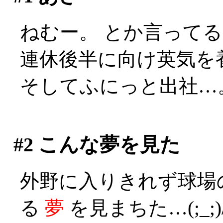
ねむー。 とか言ってる間
連休後半に向け英気を
そしてふにっと出社…
#2
こんな夢を見た
外野に入りきれず球場
る
夢
を見まちた…(;_;)