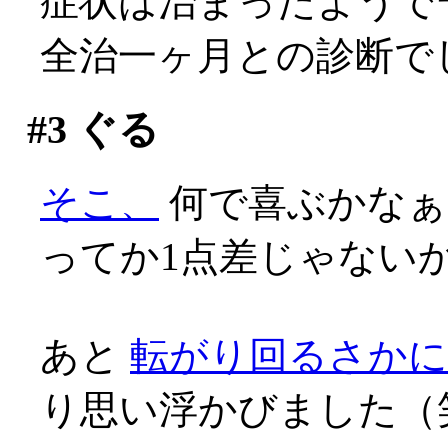
症状は治まったようで
全治一ヶ月との診断で
#3
ぐる
そこ、
何で喜ぶかなぁ(;
ってか1点差じゃないかあ
あと
転がり回るさか
り思い浮かびました（