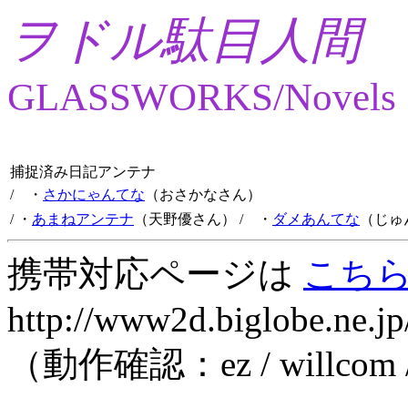
ヲドル駄目人間
GLASSWORKS/Novels
捕捉済み日記アンテナ
/ ・
さかにゃんてな
（おさかなさん）
/ ・
あまねアンテナ
（天野優さん）
/ ・
ダメあんてな
（じゅ
携帯対応ページは
こち
http://www2d.biglobe.ne.jp
（動作確認：ez / willcom 