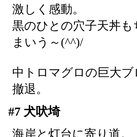
激しく感動。
黒のひとの穴子天丼も
まいう～(^^)/
中トロマグロの巨大ブ
撤退。
#7
犬吠埼
海岸と灯台に寄り道。