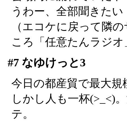
うわー、全部聞きたい
（エコケに戻って隣の
ころ「任意たんラジオ
#7
なゆけっと3
今日の都産貿で最大規
しかし人も一杯(>_<
テ。