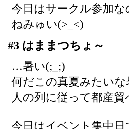
今日はサークル参加な
ねみゅい(>_<)
#3
はままつちょ～
…暑い(;_;)
何だこの真夏みたいな暑さ
人の列に従って都産貿
今日はイベント集中日