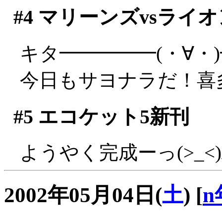
#4
マリーンズvsライオ
キタ━━━━━(・∀・
今日もサヨナラだ！喜多す
#5
エコケット5新刊
ようやく完成ーっ(>_<)
2002年05月04日(
土
)
[
n