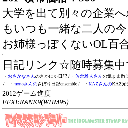
大学を出て別々の企業へ
もいつも一緒な二人の今
お姉様っぽくないOL百
日記リンク☆随時募集中です
・
おさかなさん
のさかにゃ日記
/ ・
佐倉雅人さん
の気まま散
/ ・
monoさんの
さぼり日記ensemble
/ ・
KAZさんの
KAZ兄
2012ゲーム進度
FFXI:RANK9(WHM95)