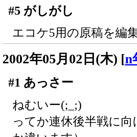
#5
がしがし
エコケ5用の原稿を編
2002年05月02日(木)
[
n
#1
あっさー
ねむいー(;_;)
ってか連休後半戦に向