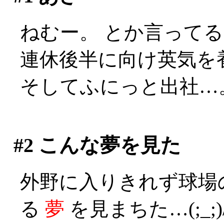
ねむー。 とか言ってる間
連休後半に向け英気を
そしてふにっと出社…
#2
こんな夢を見た
外野に入りきれず球場
る
夢
を見まちた…(;_;)