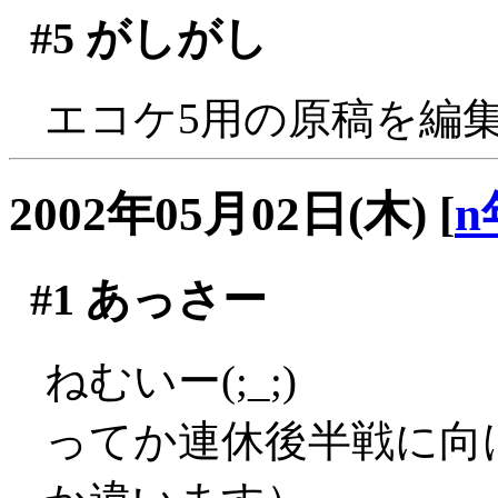
#5
がしがし
エコケ5用の原稿を編
2002年05月02日(木)
[
n
#1
あっさー
ねむいー(;_;)
ってか連休後半戦に向