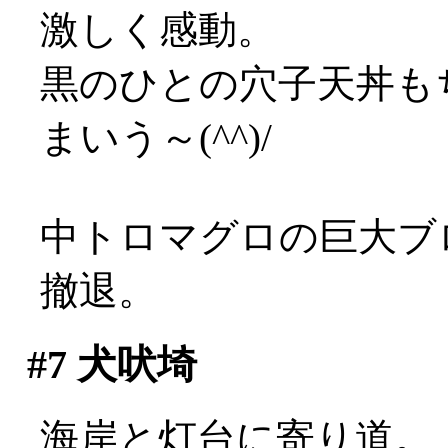
激しく感動。
黒のひとの穴子天丼も
まいう～(^^)/
中トロマグロの巨大ブ
撤退。
#7
犬吠埼
海岸と灯台に寄り道。