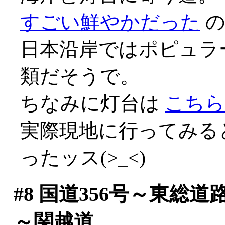
すごい鮮やかだった
の
日本沿岸ではポピュラ
類だそうで。
ちなみに灯台は
こちら
実際現地に行ってみる
ったッス(>_<)
#8
国道356号～東総道
～関越道