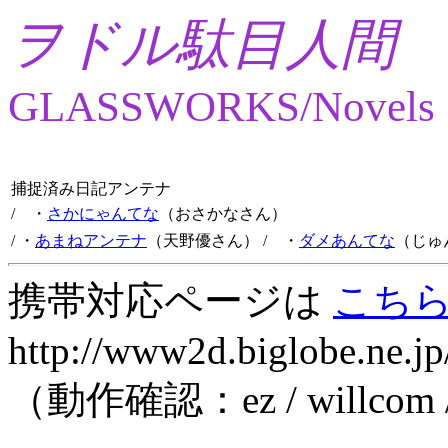
ヲドル駄目人間
GLASSWORKS/Novels
捕捉済み日記アンテナ
/ ・
さかにゃんてな
（おさかなさん）
/ ・
あまねアンテナ
（天野優さん）
/ ・
ダメあんてな
（じゅ
携帯対応ページは
こち
http://www2d.biglobe.ne.jp
（動作確認：ez / willcom 