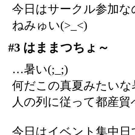
今日はサークル参加な
ねみゅい(>_<)
#3
はままつちょ～
…暑い(;_;)
何だこの真夏みたいな暑さ
人の列に従って都産貿
今日はイベント集中日