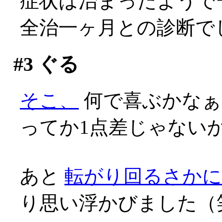
症状は治まったようで
全治一ヶ月との診断で
#3
ぐる
そこ、
何で喜ぶかなぁ(;
ってか1点差じゃないかあ
あと
転がり回るさか
り思い浮かびました（