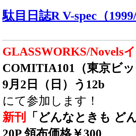
駄目日誌R V-spec（1999/
GLASSWORKS/Nove
COMITIA101（東京
9月2日（日）う12b
にて参加します！
新刊
「どんなときも どん
20P 領布価格￥300