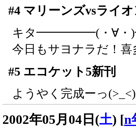
#4
マリーンズvsライオ
キタ━━━━━(・∀・
今日もサヨナラだ！喜多す
#5
エコケット5新刊
ようやく完成ーっ(>_<)
2002年05月04日(
土
)
[
n