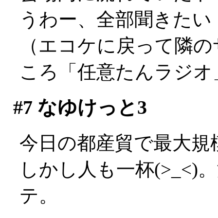
うわー、全部聞きたい
（エコケに戻って隣の
ころ「任意たんラジオ
#7
なゆけっと3
今日の都産貿で最大規
しかし人も一杯(>_<
テ。