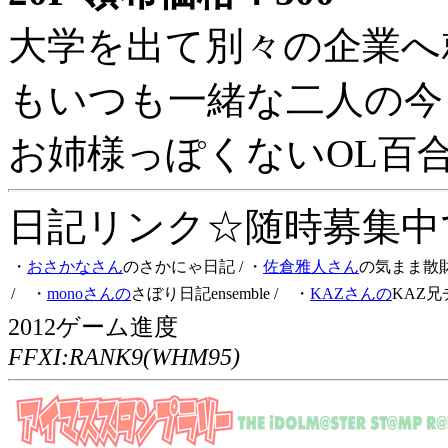
大学を出て別々の企業へ
もいつも一緒な二人の今
お姉様っぽくないOL百
日記リンク☆随時募集中です
・
おさかなさん
のさかにゃ日記
/ ・
佐倉雅人さん
の気まま散
/ ・
monoさんの
さぼり日記ensemble
/ ・
KAZさんの
KAZ兄
2012ゲーム進度
FFXI:RANK9(WHM95)