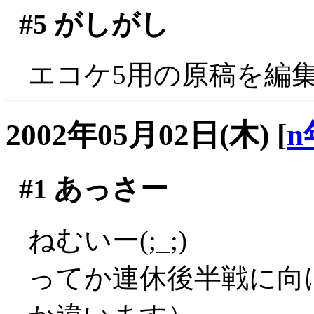
#5
がしがし
エコケ5用の原稿を編
2002年05月02日(木)
[
n
#1
あっさー
ねむいー(;_;)
ってか連休後半戦に向