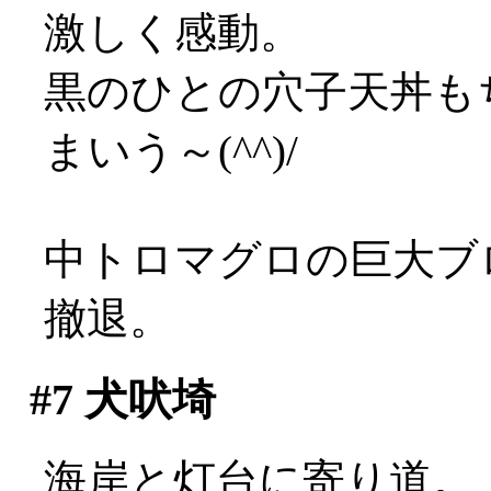
激しく感動。
黒のひとの穴子天丼も
まいう～(^^)/
中トロマグロの巨大ブ
撤退。
#7
犬吠埼
海岸と灯台に寄り道。