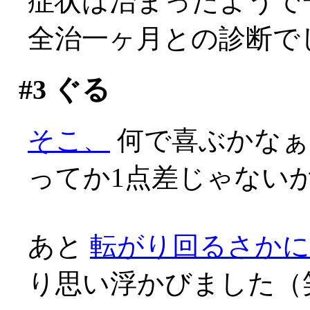
症状は治まったようで
全治一ヶ月との診断で
#3
ぐる
そこ、
何で喜ぶかなぁ(;
ってか1点差じゃないかあ
あと
転がり回るさか
り思い浮かびました（