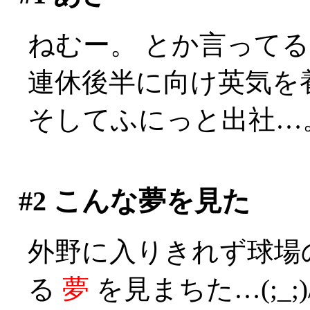
ねむー。 とか言ってる間
連休後半に向け英気を
そしてふにっと出社…
#2
こんな夢を見た
外野に入りきれず球場
る
夢
を見まちた…(;_;)