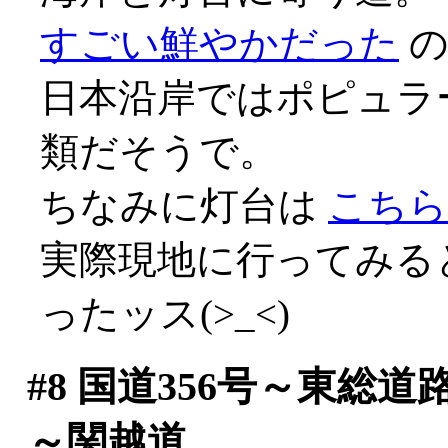
すごい鮮やかだった
の
日本沿岸ではポピュラ
類だそうで。
ちなみに灯台は
こちら
実際現地に行ってみる
ったッス(>_<)
#8
国道356号～東総道
～関越道