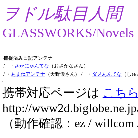
ヲドル駄目人間
GLASSWORKS/Novels
捕捉済み日記アンテナ
/ ・
さかにゃんてな
（おさかなさん）
/ ・
あまねアンテナ
（天野優さん）
/ ・
ダメあんてな
（じゅ
携帯対応ページは
こち
http://www2d.biglobe.ne.jp
（動作確認：ez / willcom 