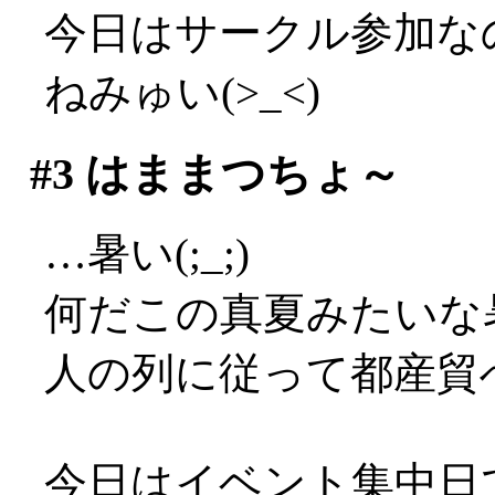
今日はサークル参加な
ねみゅい(>_<)
#3
はままつちょ～
…暑い(;_;)
何だこの真夏みたいな暑さ
人の列に従って都産貿
今日はイベント集中日