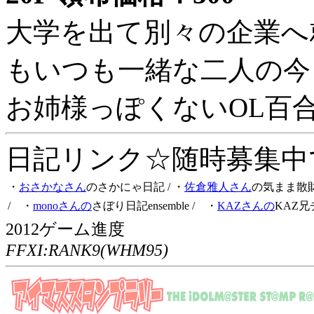
大学を出て別々の企業へ
もいつも一緒な二人の今
お姉様っぽくないOL百
日記リンク☆随時募集中です
・
おさかなさん
のさかにゃ日記
/ ・
佐倉雅人さん
の気まま散
/ ・
monoさんの
さぼり日記ensemble
/ ・
KAZさんの
KAZ兄
2012ゲーム進度
FFXI:RANK9(WHM95)