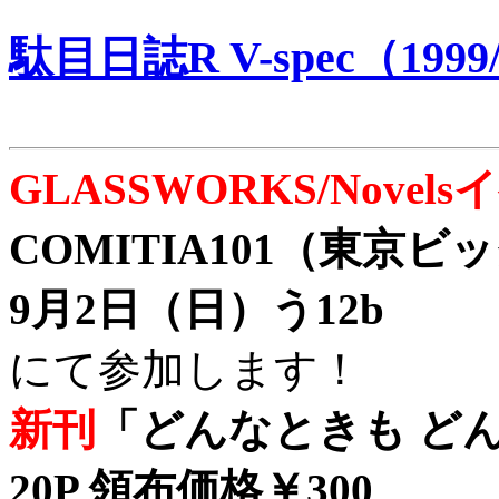
駄目日誌R V-spec（1999/
GLASSWORKS/Nove
COMITIA101（東京
9月2日（日）う12b
にて参加します！
新刊
「どんなときも どん
20P 領布価格￥300