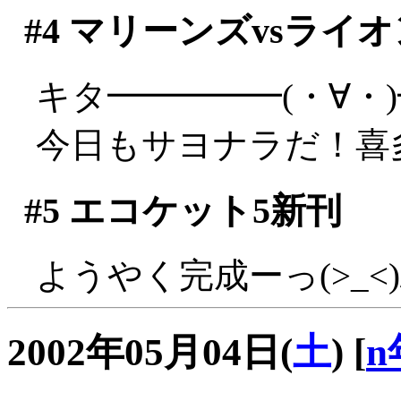
#4
マリーンズvsライオ
キタ━━━━━(・∀・
今日もサヨナラだ！喜多す
#5
エコケット5新刊
ようやく完成ーっ(>_<)
2002年05月04日(
土
)
[
n