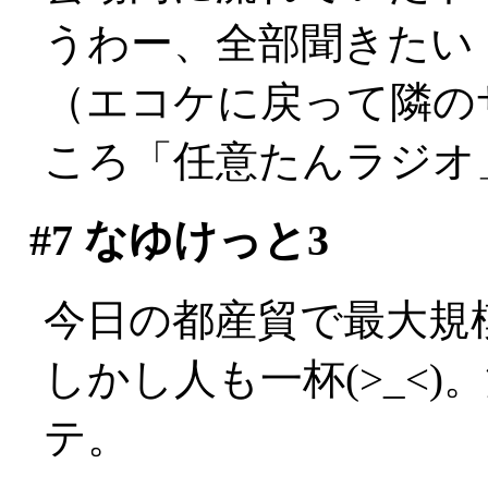
うわー、全部聞きたい
（エコケに戻って隣の
ころ「任意たんラジオ
#7
なゆけっと3
今日の都産貿で最大規
しかし人も一杯(>_<
テ。