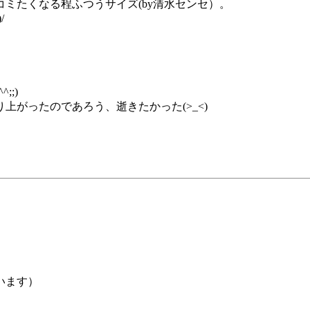
ミたくなる程ふつうサイズ(by清水センセ）。
/
;)
がったのであろう、逝きたかった(>_<)
います）