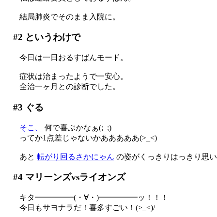
結局肺炎でそのまま入院に。
#2
というわけで
今日は一日おるすばんモード。
症状は治まったようで一安心。
全治一ヶ月との診断でした。
#3
ぐる
そこ、
何で喜ぶかなぁ(;_;)
ってか1点差じゃないかあああああ(>_<)
あと
転がり回るさかにゃん
の姿がくっきりはっきり思い
#4
マリーンズvsライオンズ
キタ━━━━━(・∀・)━━━━━ッ！！！
今日もサヨナラだ！喜多すごい！(>_<)/