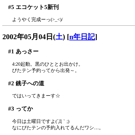
#5
エコケット5新刊
ようやく完成ーっ(>_<)/
2002年05月04日(
土
)
[
n年日記
]
#1
あっさー
4:20起動。黒のひととお出かけ。
ぴたテン予約ってから出発～。
#2
銚子への道
ではいってきまーす☆
#3
ってか
今日は土曜日ですよ(´Д｀;)
なにぴたテンの予約入れてるんだワシ…。