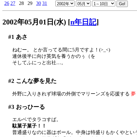
26
27
28
29
30
31
2002年05月01日(水)
[
n年日記
]
#1
あさ
ねむー。 とか言ってる間に5月ですよ！(>_<)
連休後半に向け英気を養うかのぅ（を
そしてふにっと出社…。
#2
こんな夢を見た
外野に入りきれず球場の外側でマリーンズを応援する
夢
#3
おっひーる
エルベでタラコすぱ。
駄菓子菓子！！
普通盛りなのに器はボール。中身は特盛りもかくやとい