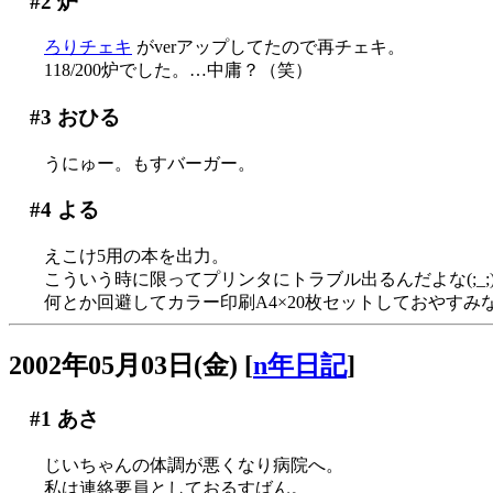
#2
炉
ろりチェキ
がverアップしてたので再チェキ。
118/200炉でした。…中庸？（笑）
#3
おひる
うにゅー。もすバーガー。
#4
よる
えこけ5用の本を出力。
こういう時に限ってプリンタにトラブル出るんだよな(;_;
何とか回避してカラー印刷A4×20枚セットしておやすみ
2002年05月03日(金)
[
n年日記
]
#1
あさ
じいちゃんの体調が悪くなり病院へ。
私は連絡要員としておるすばん。