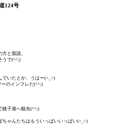
道124号
の方と面談。
で(^^;)
いたとか、うはー(>_<)
ーのインフレだ(^^;)
子港へ観光(^^;)
ゃんたちはもういっぱいいっぱい(>_<)