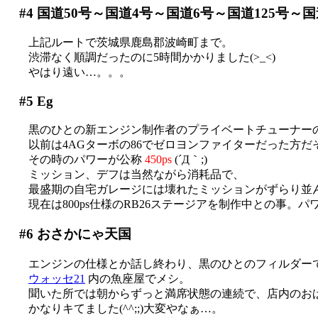
#4
国道50号～国道4号～国道6号～国道125号～国
上記ルートで茨城県鹿島郡波崎町まで。
渋滞なく順調だったのに5時間かかりました(>_<)
やはり遠い…。。。
#5
Eg
黒のひとの新エンジン制作者のプライベートチューナー
以前は4AGターボの86でゼロヨンファイターだった方だそう
その時のパワーが公称
450ps
(´Д｀;)
ミッション、デフは当然ながら消耗品で、
最盛期の自宅ガレージには壊れたミッションがずらり並んで
現在は800ps仕様のRB26ステージアを制作中との事。パワ
#6
おさかにゃ天国
エンジンの仕様とか話し終わり、黒のひとのフィルダーで銚
ウォッセ21
内の魚座屋でメシ。
聞いた所では朝からずっと満席状態の連続で、店内のおばち
かなりキてました(^^;;)大変やなぁ…。