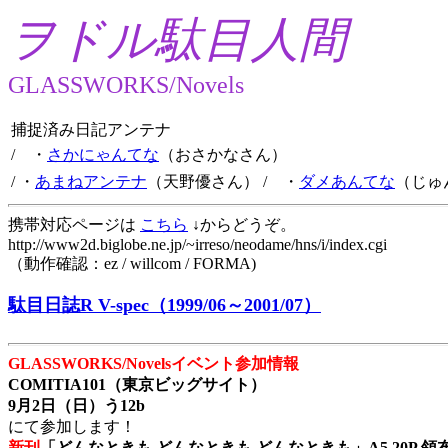
ヲドル駄目人間
GLASSWORKS/Novels
捕捉済み日記アンテナ
/ ・
さかにゃんてな
（おさかなさん）
/ ・
あまねアンテナ
（天野優さん）
/ ・
ダメあんてな
（じゅ
携帯対応ページは
こちら
↓からどうぞ。
http://www2d.biglobe.ne.jp/~irreso/neodame/hns/i/index.cgi
（動作確認：ez / willcom / FORMA)
駄目日誌R V-spec（1999/06～2001/07）
GLASSWORKS/Novelsイベント参加情報
COMITIA101（東京ビッグサイト）
9月2日（日）う12b
にて参加します！
新刊
「どんなときも どんなときも どんなときも」A5 20P 領布