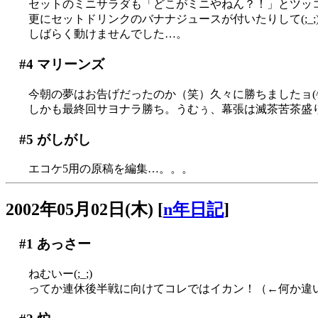
セットのミニサラダも「どこがミニやねん？！」とツッコ
更にセットドリンクのバナナジュースが付いたりして(;_;)
しばらく動けませんでした…。
#4
マリーンズ
今朝の夢はお告げだったのか（笑）久々に勝ちましたョ(^^;
しかも最終回サヨナラ勝ち。うむぅ、幕張は滅茶苦茶盛り上
#5
がしがし
エコケ5用の原稿を編集…。。。
2002年05月02日(木)
[
n年日記
]
#1
あっさー
ねむいー(;_;)
ってか連休後半戦に向けてコレではイカン！（←何か違