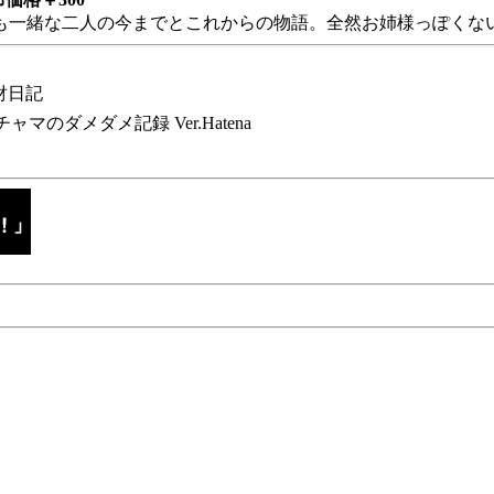
も一緒な二人の今までとこれからの物語。全然お姉様っぽくない
財日記
チャマのダメダメ記録 Ver.Hatena