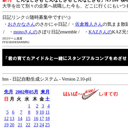
大学を出て別々の企業へ就職した今も、どこに行くにもいつ
日記リンク☆随時募集中です(^^;)
・
おさかなさん
のさかにゃ日記
/ ・
佐倉雅人さん
の気まま散
/ ・
monoさんの
さぼり日記ensemble
/ ・
KAZさんの
KAZ兄
2012ゲーム進度
FFXI:RANK9(WHM95)
hns - 日記自動生成システム - Version 2.10-pl1
先月
2002年05月
来月
日
月
火
水
木
金
土
1
2
3
4
5
6
7
8
9
10
11
12
13
14
15
16
17
18
19
20
21
22
23
24
25