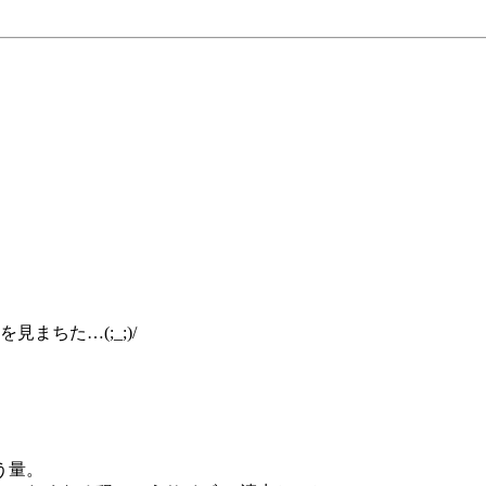
を見まちた…(;_;)/
う量。