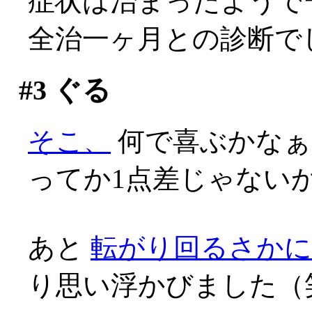
症状は治まったようで
全治一ヶ月との診断で
#3
ぐる
そこ、
何で喜ぶかなぁ(;
ってか1点差じゃないかあ
あと
転がり回るさか
り思い浮かびました（