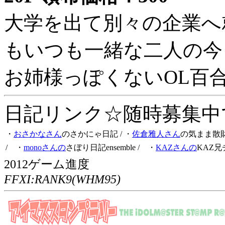
大学を出て別々の企業へ
もいつも一緒な二人の今
お姉様っぽくないOL百
日記リンク☆随時募集中です
・
おさかなさん
のさかにゃ日記
/ ・
佐倉雅人さん
の気まま散
/ ・
monoさんの
さぼり日記ensemble
/ ・
KAZさんの
KAZ兄
2012ゲーム進度
FFXI:RANK9(WHM95)