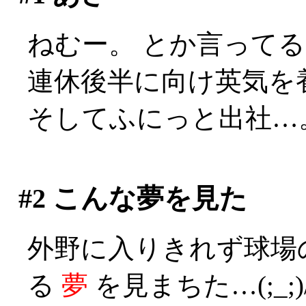
ねむー。 とか言ってる間
連休後半に向け英気を
そしてふにっと出社…
#2
こんな夢を見た
外野に入りきれず球場
る
夢
を見まちた…(;_;)