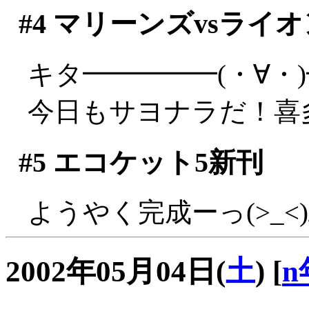
#4
マリーンズvsライオ
キタ━━━━━(・∀・
今日もサヨナラだ！喜多す
#5
エコケット5新刊
ようやく完成ーっ(>_<)
2002年05月04日(
土
)
[
n