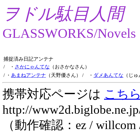
ヲドル駄目人間
GLASSWORKS/Novels
捕捉済み日記アンテナ
/ ・
さかにゃんてな
（おさかなさん）
/ ・
あまねアンテナ
（天野優さん）
/ ・
ダメあんてな
（じゅ
携帯対応ページは
こち
http://www2d.biglobe.ne.jp
（動作確認：ez / willcom 