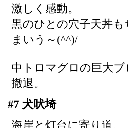
激しく感動。
黒のひとの穴子天丼も
まいう～(^^)/
中トロマグロの巨大ブ
撤退。
#7
犬吠埼
海岸と灯台に寄り道。