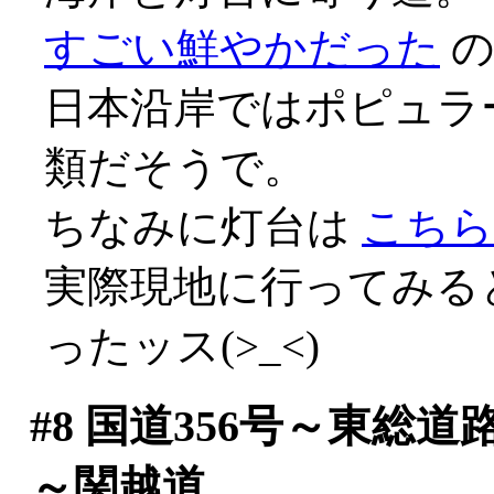
すごい鮮やかだった
の
日本沿岸ではポピュラ
類だそうで。
ちなみに灯台は
こちら
実際現地に行ってみる
ったッス(>_<)
#8
国道356号～東総道
～関越道