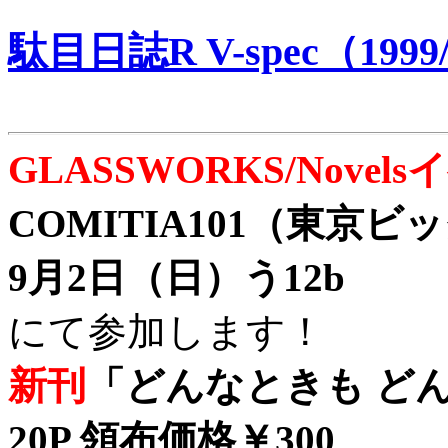
駄目日誌R V-spec（1999/
GLASSWORKS/Nove
COMITIA101（東京
9月2日（日）う12b
にて参加します！
新刊
「どんなときも どん
20P 領布価格￥300