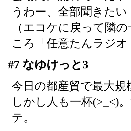
うわー、全部聞きたい
（エコケに戻って隣の
ころ「任意たんラジオ
#7
なゆけっと3
今日の都産貿で最大規
しかし人も一杯(>_<
テ。