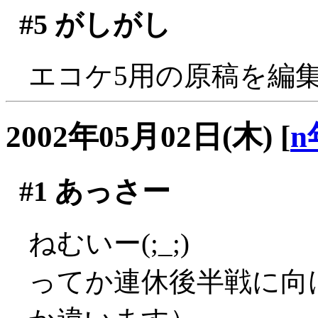
#5
がしがし
エコケ5用の原稿を編
2002年05月02日(木)
[
n
#1
あっさー
ねむいー(;_;)
ってか連休後半戦に向