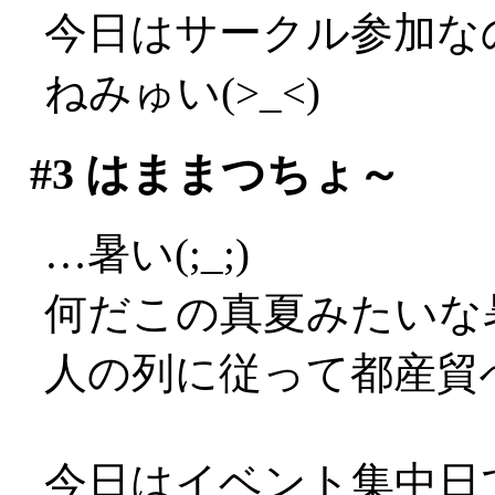
今日はサークル参加な
ねみゅい(>_<)
#3
はままつちょ～
…暑い(;_;)
何だこの真夏みたいな暑さ
人の列に従って都産貿
今日はイベント集中日