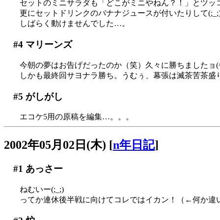
セットのミニサラダも「どこがミニやねん？！」とツッコ
更にセットドリンクのバナナジュースが付いたりして(;_;)
しばらく動けませんでした…。
#4
マリーンズ
今朝の夢はお告げだったのか（笑）久々に勝ちましたョ(^^;
しかも最終回サヨナラ勝ち。うむぅ、幕張は滅茶苦茶盛り上
#5
がしがし
エコケ5用の原稿を編集…。。。
2002年05月02日(木)
[
n年日記
]
#1
あっさー
ねむいー(;_;)
ってか連休後半戦に向けてコレではイカン！（←何か違