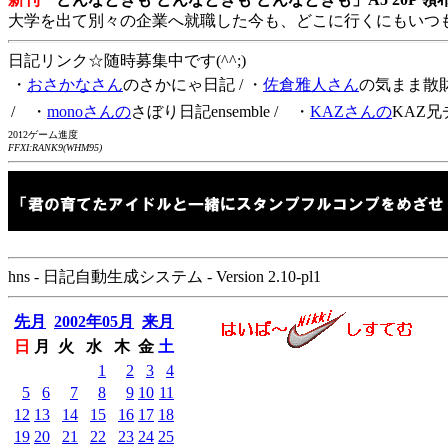
大学を出て別々の企業へ就職した今も、どこに行くにもいつ
日記リンク☆随時募集中です(^^;)
・
おさかなさん
のさかにゃ日記
/ ・
佐倉雅人さん
の気まま散
/ ・
monoさんの
さぼり日記ensemble
/ ・
KAZさんの
KAZ兄
2012ゲーム進度
FFXI:RANK9(WHM95)
hns - 日記自動生成システム - Version 2.10-pl1
先月
2002年05月
来月
日
月
火
水
木
金
土
1
2
3
4
5
6
7
8
9
10
11
12
13
14
15
16
17
18
19
20
21
22
23
24
25