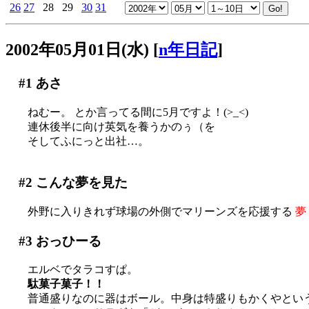
26
27
28
29
30
31
2002年05月01日(水)
[
n年日記
]
#1
あさ
ねむー。 とか言ってる間に5月ですよ！(>_<)
連休後半に向け英気を養うかのぅ（を
そしてふにっと出社…。
#2
こんな夢を見た
外野に入りきれず球場の外側でマリーンズを応援する
夢
#3
おっひーる
エルベでタラコすぱ。
駄菓子菓子！！
普通盛りなのに器はボール。中身は特盛りもかくやとい