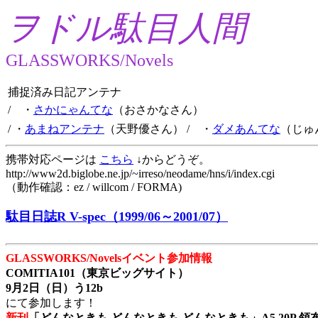
ヲドル駄目人間
GLASSWORKS/Novels
捕捉済み日記アンテナ
/ ・
さかにゃんてな
（おさかなさん）
/ ・
あまねアンテナ
（天野優さん）
/ ・
ダメあんてな
（じゅ
携帯対応ページは
こちら
↓からどうぞ。
http://www2d.biglobe.ne.jp/~irreso/neodame/hns/i/index.cgi
（動作確認：ez / willcom / FORMA)
駄目日誌R V-spec（1999/06～2001/07）
GLASSWORKS/Novelsイベント参加情報
COMITIA101（東京ビッグサイト）
9月2日（日）う12b
にて参加します！
新刊
「どんなときも どんなときも どんなときも」A5 20P 領布