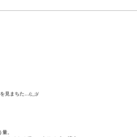
を見まちた…(;_;)/
う量。