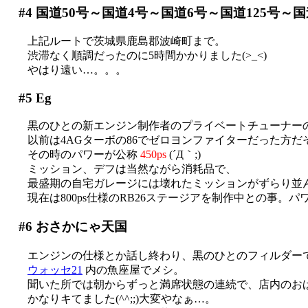
#4
国道50号～国道4号～国道6号～国道125号～国
上記ルートで茨城県鹿島郡波崎町まで。
渋滞なく順調だったのに5時間かかりました(>_<)
やはり遠い…。。。
#5
Eg
黒のひとの新エンジン制作者のプライベートチューナー
以前は4AGターボの86でゼロヨンファイターだった方だそう
その時のパワーが公称
450ps
(´Д｀;)
ミッション、デフは当然ながら消耗品で、
最盛期の自宅ガレージには壊れたミッションがずらり並んで
現在は800ps仕様のRB26ステージアを制作中との事。パワ
#6
おさかにゃ天国
エンジンの仕様とか話し終わり、黒のひとのフィルダーで銚
ウォッセ21
内の魚座屋でメシ。
聞いた所では朝からずっと満席状態の連続で、店内のおばち
かなりキてました(^^;;)大変やなぁ…。