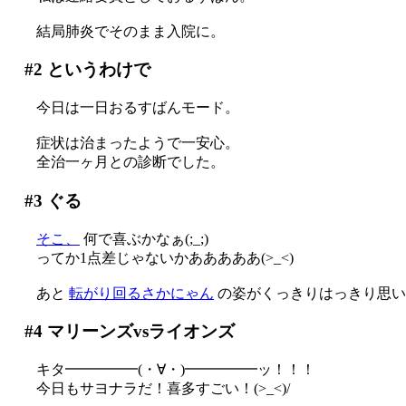
結局肺炎でそのまま入院に。
#2
というわけで
今日は一日おるすばんモード。
症状は治まったようで一安心。
全治一ヶ月との診断でした。
#3
ぐる
そこ、
何で喜ぶかなぁ(;_;)
ってか1点差じゃないかあああああ(>_<)
あと
転がり回るさかにゃん
の姿がくっきりはっきり思い
#4
マリーンズvsライオンズ
キタ━━━━━(・∀・)━━━━━ッ！！！
今日もサヨナラだ！喜多すごい！(>_<)/