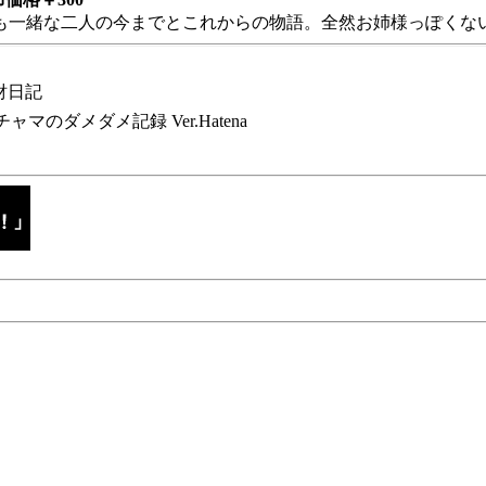
も一緒な二人の今までとこれからの物語。全然お姉様っぽくない
財日記
チャマのダメダメ記録 Ver.Hatena