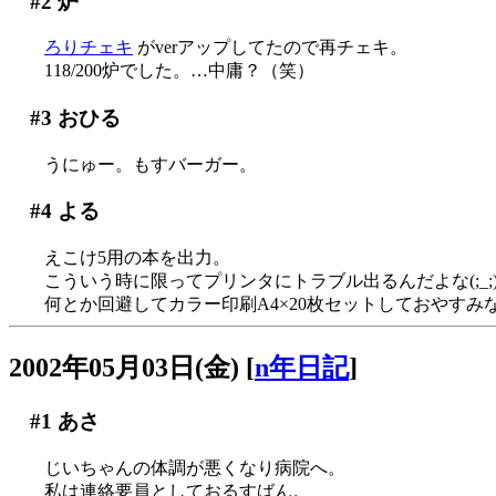
#2
炉
ろりチェキ
がverアップしてたので再チェキ。
118/200炉でした。…中庸？（笑）
#3
おひる
うにゅー。もすバーガー。
#4
よる
えこけ5用の本を出力。
こういう時に限ってプリンタにトラブル出るんだよな(;_;
何とか回避してカラー印刷A4×20枚セットしておやすみ
2002年05月03日(金)
[
n年日記
]
#1
あさ
じいちゃんの体調が悪くなり病院へ。
私は連絡要員としておるすばん。