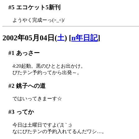
#5
エコケット5新刊
ようやく完成ーっ(>_<)/
2002年05月04日(
土
)
[
n年日記
]
#1
あっさー
4:20起動。黒のひととお出かけ。
ぴたテン予約ってから出発～。
#2
銚子への道
ではいってきまーす☆
#3
ってか
今日は土曜日ですよ(´Д｀;)
なにぴたテンの予約入れてるんだワシ…。