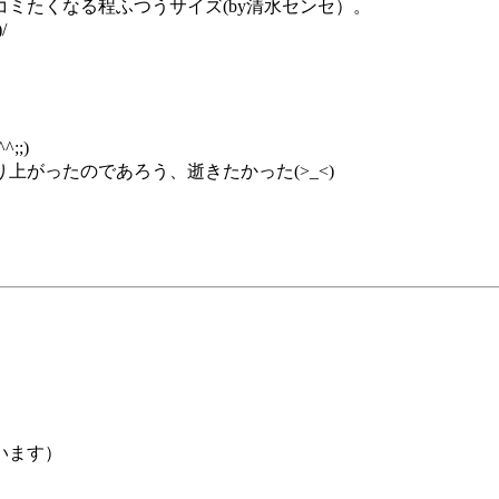
ミたくなる程ふつうサイズ(by清水センセ）。
/
;)
がったのであろう、逝きたかった(>_<)
います）