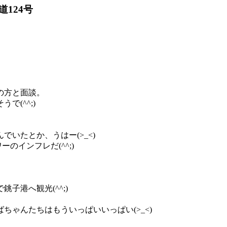
道124号
の方と面談。
で(^^;)
いたとか、うはー(>_<)
ーのインフレだ(^^;)
子港へ観光(^^;)
ゃんたちはもういっぱいいっぱい(>_<)