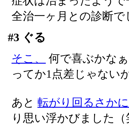
症状は治まったようで
全治一ヶ月との診断で
#3
ぐる
そこ、
何で喜ぶかなぁ(;
ってか1点差じゃないかあ
あと
転がり回るさか
り思い浮かびました（