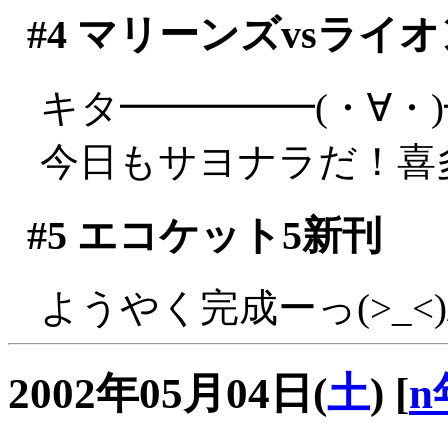
#4
マリーンズvsライオ
キタ━━━━━(・∀・
今日もサヨナラだ！喜多す
#5
エコケット5新刊
ようやく完成ーっ(>_<)
2002年05月04日(
土
)
[
n