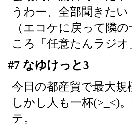
うわー、全部聞きたい
（エコケに戻って隣の
ころ「任意たんラジオ
#7
なゆけっと3
今日の都産貿で最大規
しかし人も一杯(>_<
テ。