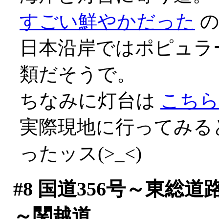
すごい鮮やかだった
の
日本沿岸ではポピュラ
類だそうで。
ちなみに灯台は
こちら
実際現地に行ってみる
ったッス(>_<)
#8
国道356号～東総道
～関越道