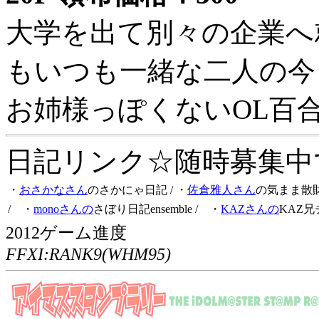
大学を出て別々の企業へ
もいつも一緒な二人の今
お姉様っぽくないOL百
日記リンク☆随時募集中です
・
おさかなさん
のさかにゃ日記
/ ・
佐倉雅人さん
の気まま散
/ ・
monoさんの
さぼり日記ensemble
/ ・
KAZさんの
KAZ兄
2012ゲーム進度
FFXI:RANK9(WHM95)