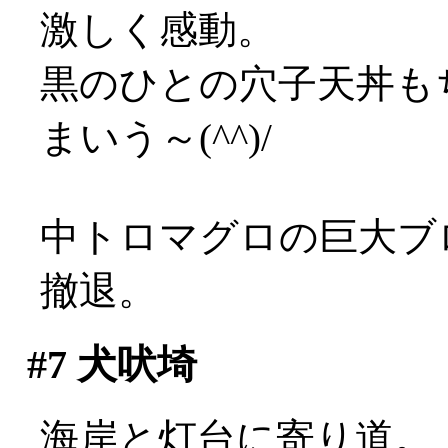
激しく感動。
黒のひとの穴子天丼も
まいう～(^^)/
中トロマグロの巨大ブ
撤退。
#7
犬吠埼
海岸と灯台に寄り道。