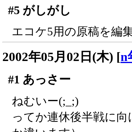
#5
がしがし
エコケ5用の原稿を編
2002年05月02日(木)
[
n
#1
あっさー
ねむいー(;_;)
ってか連休後半戦に向