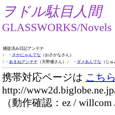
ヲドル駄目人間
GLASSWORKS/Novels
捕捉済み日記アンテナ
/ ・
さかにゃんてな
（おさかなさん）
/ ・
あまねアンテナ
（天野優さん）
/ ・
ダメあんてな
（じゅ
携帯対応ページは
こち
http://www2d.biglobe.ne.jp
（動作確認：ez / willcom 