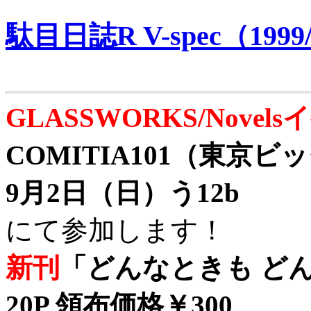
駄目日誌R V-spec（1999/
GLASSWORKS/Nove
COMITIA101（東京
9月2日（日）う12b
にて参加します！
新刊
「どんなときも どん
20P 領布価格￥300