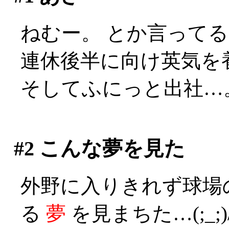
ねむー。 とか言ってる間
連休後半に向け英気を
そしてふにっと出社…
#2
こんな夢を見た
外野に入りきれず球場
る
夢
を見まちた…(;_;)