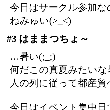
今日はサークル参加な
ねみゅい(>_<)
#3
はままつちょ～
…暑い(;_;)
何だこの真夏みたいな暑さ
人の列に従って都産貿
今日はイベント集中日