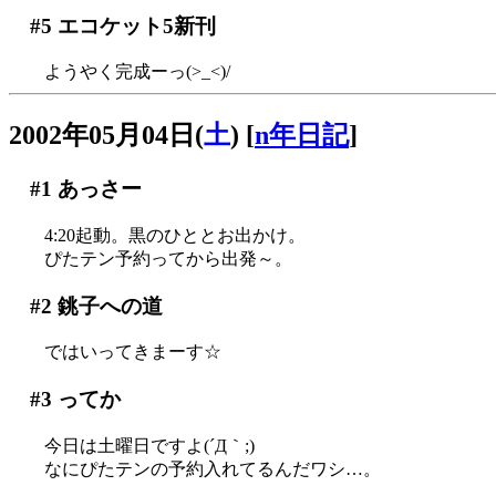
#5
エコケット5新刊
ようやく完成ーっ(>_<)/
2002年05月04日(
土
)
[
n年日記
]
#1
あっさー
4:20起動。黒のひととお出かけ。
ぴたテン予約ってから出発～。
#2
銚子への道
ではいってきまーす☆
#3
ってか
今日は土曜日ですよ(´Д｀;)
なにぴたテンの予約入れてるんだワシ…。