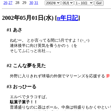
26
27
28
29
30
31
2002年05月01日(水)
[
n年日記
]
#1
あさ
ねむー。 とか言ってる間に5月ですよ！(>_<)
連休後半に向け英気を養うかのぅ（を
そしてふにっと出社…。
#2
こんな夢を見た
外野に入りきれず球場の外側でマリーンズを応援する
夢
#3
おっひーる
エルベでタラコすぱ。
駄菓子菓子！！
普通盛りなのに器はボール。中身は特盛りもかくやとい