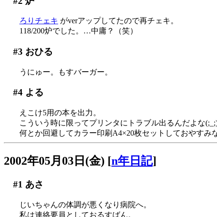
#2
炉
ろりチェキ
がverアップしてたので再チェキ。
118/200炉でした。…中庸？（笑）
#3
おひる
うにゅー。もすバーガー。
#4
よる
えこけ5用の本を出力。
こういう時に限ってプリンタにトラブル出るんだよな(;_;
何とか回避してカラー印刷A4×20枚セットしておやすみ
2002年05月03日(金)
[
n年日記
]
#1
あさ
じいちゃんの体調が悪くなり病院へ。
私は連絡要員としておるすばん。