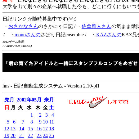
大学を出て別々の企業へ就職した今も、どこに行くにもいつ
日記リンク☆随時募集中です(^^;)
・
おさかなさん
のさかにゃ日記
/ ・
佐倉雅人さん
の気まま散
/ ・
monoさんの
さぼり日記ensemble
/ ・
KAZさんの
KAZ兄
2012ゲーム進度
FFXI:RANK9(WHM95)
hns - 日記自動生成システム - Version 2.10-pl1
先月
2002年05月
来月
日
月
火
水
木
金
土
1
2
3
4
5
6
7
8
9
10
11
12
13
14
15
16
17
18
19
20
21
22
23
24
25