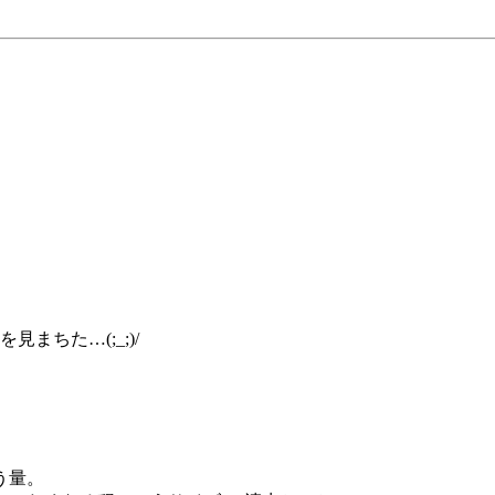
を見まちた…(;_;)/
う量。