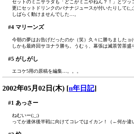
セットのミニサラダも「どこがミニやねん？！」とツッコ
更にセットドリンクのバナナジュースが付いたりして(;_;)
しばらく動けませんでした…。
#4
マリーンズ
今朝の夢はお告げだったのか（笑）久々に勝ちましたョ(^^;
しかも最終回サヨナラ勝ち。うむぅ、幕張は滅茶苦茶盛り上
#5
がしがし
エコケ5用の原稿を編集…。。。
2002年05月02日(木)
[
n年日記
]
#1
あっさー
ねむいー(;_;)
ってか連休後半戦に向けてコレではイカン！（←何か違