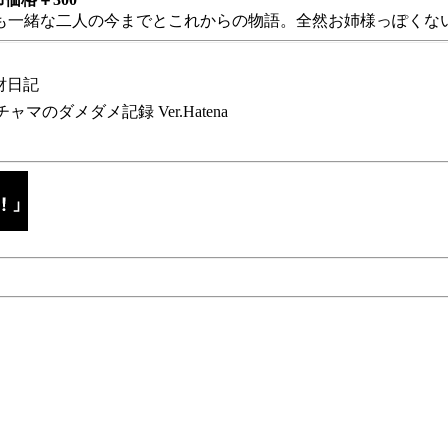
も一緒な二人の今までとこれからの物語。全然お姉様っぽくない
財日記
チャマのダメダメ記録 Ver.Hatena