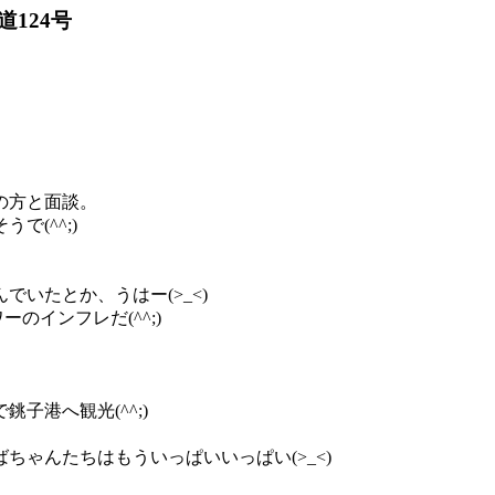
道124号
の方と面談。
で(^^;)
いたとか、うはー(>_<)
ーのインフレだ(^^;)
子港へ観光(^^;)
ゃんたちはもういっぱいいっぱい(>_<)