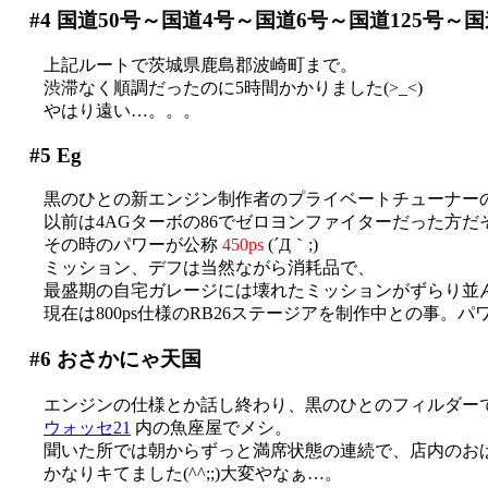
#4
国道50号～国道4号～国道6号～国道125号～国
上記ルートで茨城県鹿島郡波崎町まで。
渋滞なく順調だったのに5時間かかりました(>_<)
やはり遠い…。。。
#5
Eg
黒のひとの新エンジン制作者のプライベートチューナー
以前は4AGターボの86でゼロヨンファイターだった方だそう
その時のパワーが公称
450ps
(´Д｀;)
ミッション、デフは当然ながら消耗品で、
最盛期の自宅ガレージには壊れたミッションがずらり並んで
現在は800ps仕様のRB26ステージアを制作中との事。パワ
#6
おさかにゃ天国
エンジンの仕様とか話し終わり、黒のひとのフィルダーで銚
ウォッセ21
内の魚座屋でメシ。
聞いた所では朝からずっと満席状態の連続で、店内のおばち
かなりキてました(^^;;)大変やなぁ…。