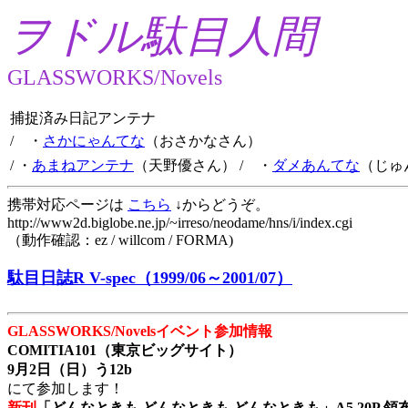
ヲドル駄目人間
GLASSWORKS/Novels
捕捉済み日記アンテナ
/ ・
さかにゃんてな
（おさかなさん）
/ ・
あまねアンテナ
（天野優さん）
/ ・
ダメあんてな
（じゅ
携帯対応ページは
こちら
↓からどうぞ。
http://www2d.biglobe.ne.jp/~irreso/neodame/hns/i/index.cgi
（動作確認：ez / willcom / FORMA)
駄目日誌R V-spec（1999/06～2001/07）
GLASSWORKS/Novelsイベント参加情報
COMITIA101（東京ビッグサイト）
9月2日（日）う12b
にて参加します！
新刊
「どんなときも どんなときも どんなときも」A5 20P 領布