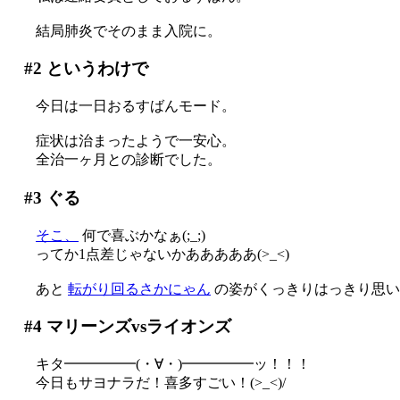
結局肺炎でそのまま入院に。
#2
というわけで
今日は一日おるすばんモード。
症状は治まったようで一安心。
全治一ヶ月との診断でした。
#3
ぐる
そこ、
何で喜ぶかなぁ(;_;)
ってか1点差じゃないかあああああ(>_<)
あと
転がり回るさかにゃん
の姿がくっきりはっきり思い
#4
マリーンズvsライオンズ
キタ━━━━━(・∀・)━━━━━ッ！！！
今日もサヨナラだ！喜多すごい！(>_<)/