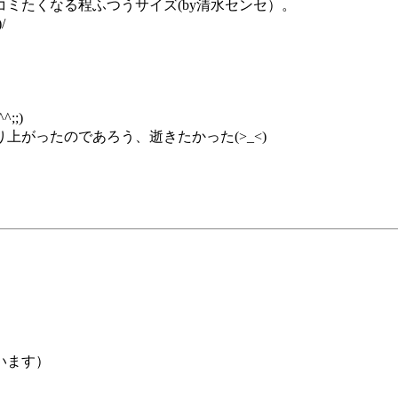
ミたくなる程ふつうサイズ(by清水センセ）。
/
;)
がったのであろう、逝きたかった(>_<)
います）