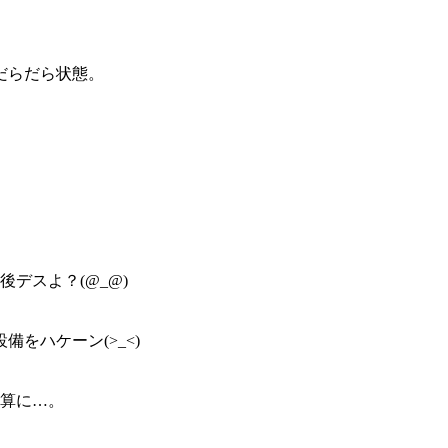
だらだら状態。
デスよ？(@_@)
をハケーン(>_<)
計算に…。