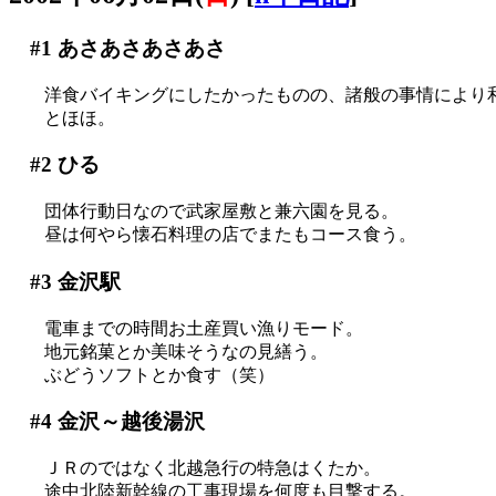
#1
あさあさあさあさ
洋食バイキングにしたかったものの、諸般の事情により
とほほ。
#2
ひる
団体行動日なので武家屋敷と兼六園を見る。
昼は何やら懐石料理の店でまたもコース食う。
#3
金沢駅
電車までの時間お土産買い漁りモード。
地元銘菓とか美味そうなの見繕う。
ぶどうソフトとか食す（笑）
#4
金沢～越後湯沢
ＪＲのではなく北越急行の特急はくたか。
途中北陸新幹線の工事現場を何度も目撃する。