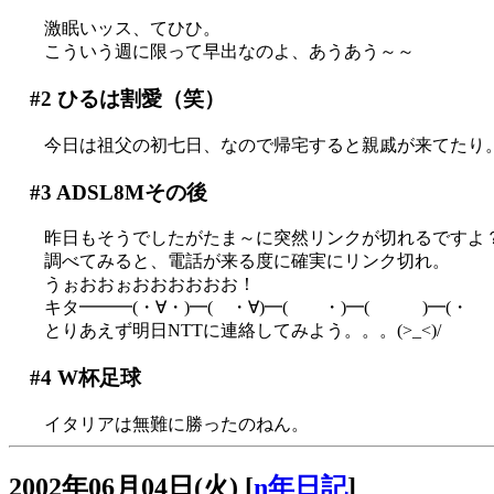
激眠いッス、てひひ。
こういう週に限って早出なのよ、あうあう～～
#2
ひるは割愛（笑）
今日は祖父の初七日、なので帰宅すると親戚が来てたり
#3
ADSL8Mその後
昨日もそうでしたがたま～に突然リンクが切れるですよ
調べてみると、電話が来る度に確実にリンク切れ。
うぉおおぉおおおおおお！
キタ━━━(・∀・)━( ・∀)━( ・)━( )━(・ 
とりあえず明日NTTに連絡してみよう。。。(>_<)/
#4
W杯足球
イタリアは無難に勝ったのねん。
2002年06月04日(火)
[
n年日記
]