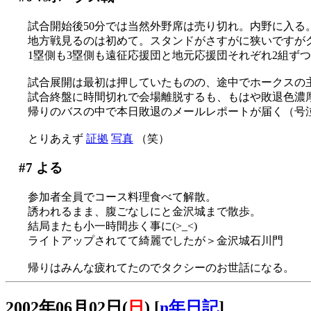
試合開始後50分では当然外野席は売り切れ。内野に入る
地方戦見るのは初めて。スタンドがさすがに狭いですが
1塁側も3塁側も遠征応援団と地元応援団それぞれ2組ずつあ
試合展開は最初は押していたものの、途中でホークスの主砲
試合終盤に時間切れで会場離脱するも、もはや敗退色濃
帰りのバスの中で本日敗退のメールレポートが届く（号
とりあえず
証拠
写真
（笑）
#7
よる
参加者全員でコース料理食べて解散。
誘われるまま、腹ごなしにと金沢城まで散歩。
結局またも小一時間歩く事に(>_<)
ライトアップされてて綺麗でしたが＞金沢城石川門
帰りはみんな疲れてたのでタクシーのお世話になる。
2002年06月02日(
日
)
[
n年日記
]