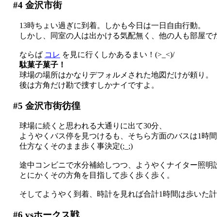
#4
金沢市街
13時ちょい過ぎに到着。しかも今日は一日自由行動。
しかし、同室の人は出かける気配無く、他の人も部屋で
ならば
コレ
を見に行くしかあるまい！(>_<)/
駄菓子菓子！
球場の場所はかなりデフォルメされた地図だけが頼り。
後は方角だけ勘で捜すしかナイですよ。
#5
金沢市街彷徨
球場に続くと思われる大通りに出て30分、
ようやくバス停を見つけるも、そちら方面のバスは1時間後
仕方なくそのまま歩く事決定(;_;)
途中コンビニで水分補給しつつ、ようやくナイター照明設備
とにかくその方角を目指して歩く歩く歩く。
そしてようやく到着、時計を見れば合計1時間は歩いた
#6
vsホークス戦