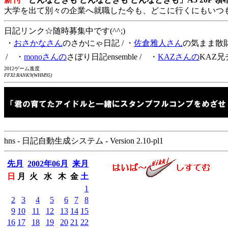
大学を出て別々の企業へ就職した今も、どこに行くにもいつ
日記リンク☆随時募集中です(^^;)
・
おさかなさん
のさかにゃ日記
/ ・
佐倉雅人さん
の気まま散
/ ・
monoさんの
さぼり日記ensemble
/ ・
KAZさんの
KAZ兄
2012ゲーム進度
FFXI:RANK9(WHM95)
hns - 日記自動生成システム - Version 2.10-pl1
先月
2002年06月
来月
日
月
火
水
木
金
土
1
2
3
4
5
6
7
8
9
10
11
12
13
14
15
16
17
18
19
20
21
22