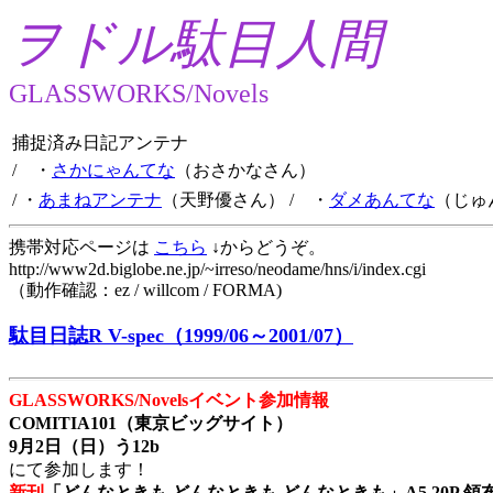
ヲドル駄目人間
GLASSWORKS/Novels
捕捉済み日記アンテナ
/ ・
さかにゃんてな
（おさかなさん）
/ ・
あまねアンテナ
（天野優さん）
/ ・
ダメあんてな
（じゅ
携帯対応ページは
こちら
↓からどうぞ。
http://www2d.biglobe.ne.jp/~irreso/neodame/hns/i/index.cgi
（動作確認：ez / willcom / FORMA)
駄目日誌R V-spec（1999/06～2001/07）
GLASSWORKS/Novelsイベント参加情報
COMITIA101（東京ビッグサイト）
9月2日（日）う12b
にて参加します！
新刊
「どんなときも どんなときも どんなときも」A5 20P 領布