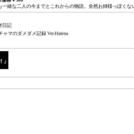
も一緒な二人の今までとこれからの物語。全然お姉様っぽくない
財日記
チャマのダメダメ記録 Ver.Hatena