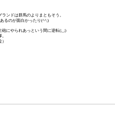
。
グランドは群馬のよりまともそう。
るのが面白かったり(^^;)
にやられあっという間に逆転(;_;)
厚。
泣）