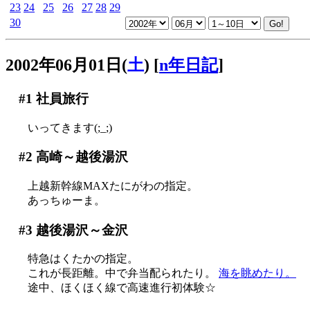
23
24
25
26
27
28
29
30
2002年06月01日(
土
)
[
n年日記
]
#1
社員旅行
いってきます(;_;)
#2
高崎～越後湯沢
上越新幹線MAXたにがわの指定。
あっちゅーま。
#3
越後湯沢～金沢
特急はくたかの指定。
これが長距離。中で弁当配られたり。
海を眺めたり。
途中、ほくほく線で高速進行初体験☆