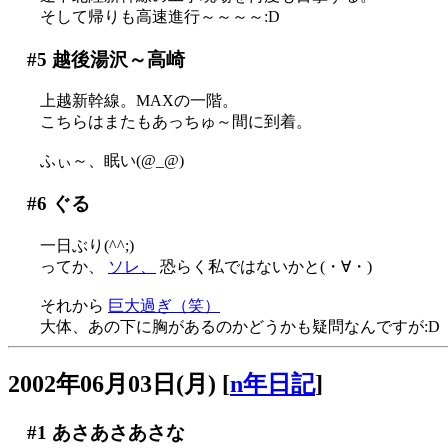
そして帰りも高速進行～～～～:D
#5
越後湯沢～高崎
上越新幹線。MAXの一階。
こちらはまたもあっちゅ～間に到着。
ふぃ～、眠い(@_@)
#6
ぐる
一日ぶり(^^;)
ってか、
ソレ、
恐らく私ではないかと(・∀・)
それから
巨大過ぎ（笑）
大体、あの下に胸があるのかどうかも疑問なんですが:D
2002年06月03日(月)
[
n年日記
]
#1
あさあさあさな