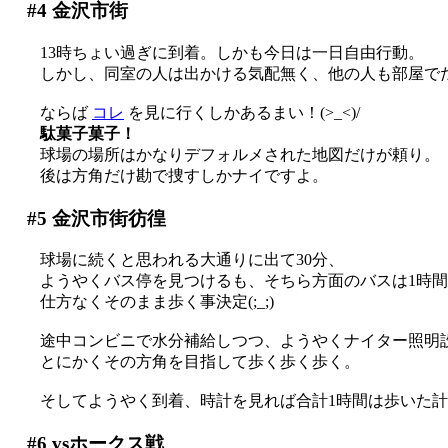
#4
金沢市街
13時ちょい過ぎに到着。しかも今日は一日自由行動。
しかし、同室の人は出かける気配無く、他の人も部屋で
ならば
コレ
を見に行くしかあるまい！(>_<)/
駄菓子菓子！
球場の場所はかなりデフォルメされた地図だけが頼り。
後は方角だけ勘で捜すしかナイですよ。
#5
金沢市街彷徨
球場に続くと思われる大通りに出て30分、
ようやくバス停を見つけるも、そちら方面のバスは1時間後
仕方なくそのまま歩く事決定(;_;)
途中コンビニで水分補給しつつ、ようやくナイター照明設備
とにかくその方角を目指して歩く歩く歩く。
そしてようやく到着、時計を見れば合計1時間は歩いた
#6
vsホークス戦