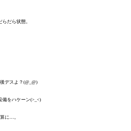
だらだら状態。
デスよ？(@_@)
をハケーン(>_<)
計算に…。