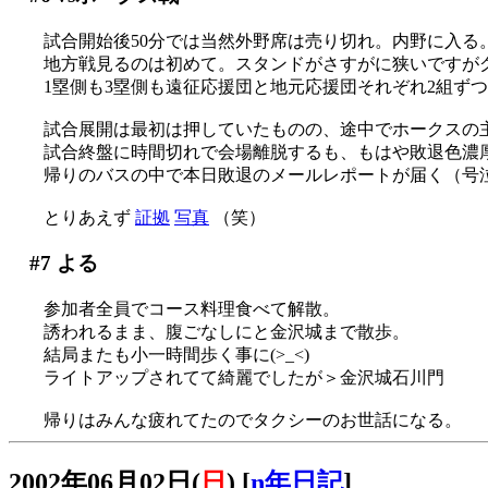
試合開始後50分では当然外野席は売り切れ。内野に入る
地方戦見るのは初めて。スタンドがさすがに狭いですが
1塁側も3塁側も遠征応援団と地元応援団それぞれ2組ずつあ
試合展開は最初は押していたものの、途中でホークスの主砲
試合終盤に時間切れで会場離脱するも、もはや敗退色濃
帰りのバスの中で本日敗退のメールレポートが届く（号
とりあえず
証拠
写真
（笑）
#7
よる
参加者全員でコース料理食べて解散。
誘われるまま、腹ごなしにと金沢城まで散歩。
結局またも小一時間歩く事に(>_<)
ライトアップされてて綺麗でしたが＞金沢城石川門
帰りはみんな疲れてたのでタクシーのお世話になる。
2002年06月02日(
日
)
[
n年日記
]