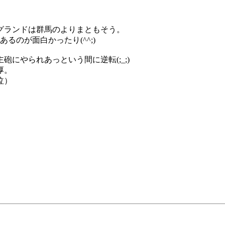
。
グランドは群馬のよりまともそう。
るのが面白かったり(^^;)
にやられあっという間に逆転(;_;)
厚。
泣）