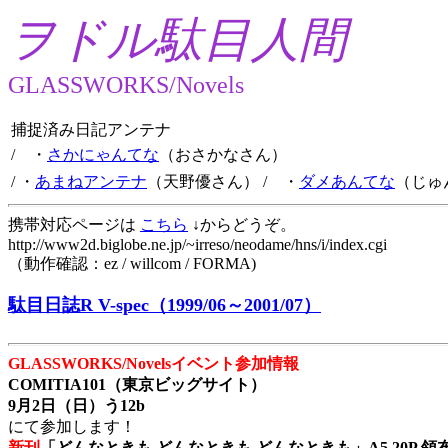
ヲドル駄目人間
GLASSWORKS/Novels
捕捉済み日記アンテナ
/ ・
さかにゃんてな
（おさかなさん）
/ ・
あまねアンテナ
（天野優さん）
/ ・
ダメあんてな
（じゅ
携帯対応ページは
こちら
↓からどうぞ。
http://www2d.biglobe.ne.jp/~irreso/neodame/hns/i/index.cgi
（動作確認：ez / willcom / FORMA)
駄目日誌R V-spec（1999/06～2001/07）
GLASSWORKS/Novelsイベント参加情報
COMITIA101（東京ビッグサイト）
9月2日（日）う12b
にて参加します！
新刊
「どんなときも どんなときも どんなときも」A5 20P 領布