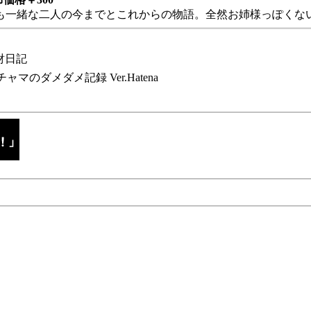
も一緒な二人の今までとこれからの物語。全然お姉様っぽくない
財日記
チャマのダメダメ記録 Ver.Hatena