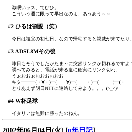
激眠いッス、てひひ。
こういう週に限って早出なのよ、あうあう～～
#2
ひるは割愛（笑）
今日は祖父の初七日、なので帰宅すると親戚が来てたり
#3
ADSL8Mその後
昨日もそうでしたがたま～に突然リンクが切れるですよ
調べてみると、電話が来る度に確実にリンク切れ。
うぉおおぉおおおおおお！
キタ━━━(・∀・)━( ・∀)━( ・)━( )━(・ 
とりあえず明日NTTに連絡してみよう。。。(>_<)/
#4
W杯足球
イタリアは無難に勝ったのねん。
2002年06月04日(火)
[
n年日記
]