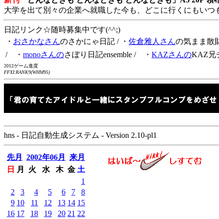
大学を出て別々の企業へ就職した今も、どこに行くにもいつ
日記リンク☆随時募集中です(^^;)
・
おさかなさん
のさかにゃ日記
/ ・
佐倉雅人さん
の気まま散
/ ・
monoさんの
さぼり日記ensemble
/ ・
KAZさんの
KAZ兄
2012ゲーム進度
FFXI:RANK9(WHM95)
hns - 日記自動生成システム - Version 2.10-pl1
先月
2002年06月
来月
日
月
火
水
木
金
土
1
2
3
4
5
6
7
8
9
10
11
12
13
14
15
16
17
18
19
20
21
22