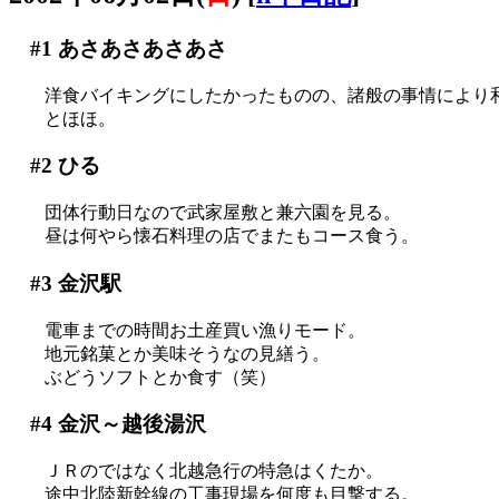
#1
あさあさあさあさ
洋食バイキングにしたかったものの、諸般の事情により
とほほ。
#2
ひる
団体行動日なので武家屋敷と兼六園を見る。
昼は何やら懐石料理の店でまたもコース食う。
#3
金沢駅
電車までの時間お土産買い漁りモード。
地元銘菓とか美味そうなの見繕う。
ぶどうソフトとか食す（笑）
#4
金沢～越後湯沢
ＪＲのではなく北越急行の特急はくたか。
途中北陸新幹線の工事現場を何度も目撃する。