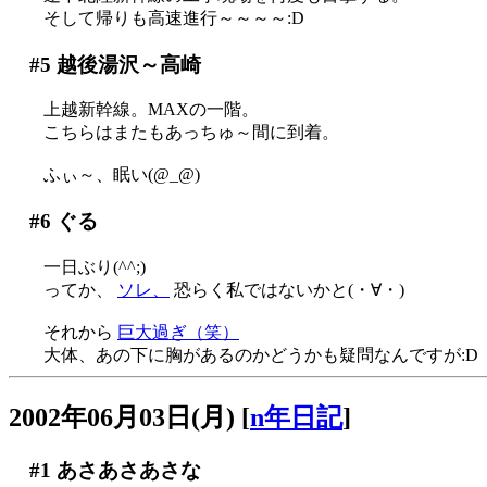
そして帰りも高速進行～～～～:D
#5
越後湯沢～高崎
上越新幹線。MAXの一階。
こちらはまたもあっちゅ～間に到着。
ふぃ～、眠い(@_@)
#6
ぐる
一日ぶり(^^;)
ってか、
ソレ、
恐らく私ではないかと(・∀・)
それから
巨大過ぎ（笑）
大体、あの下に胸があるのかどうかも疑問なんですが:D
2002年06月03日(月)
[
n年日記
]
#1
あさあさあさな