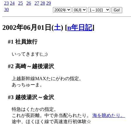
23
24
25
26
27
28
29
30
2002年06月01日(
土
)
[
n年日記
]
#1
社員旅行
いってきます(;_;)
#2
高崎～越後湯沢
上越新幹線MAXたにがわの指定。
あっちゅーま。
#3
越後湯沢～金沢
特急はくたかの指定。
これが長距離。中で弁当配られたり。
海を眺めたり。
途中、ほくほく線で高速進行初体験☆