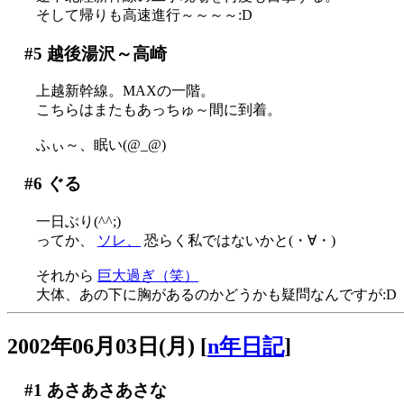
そして帰りも高速進行～～～～:D
#5
越後湯沢～高崎
上越新幹線。MAXの一階。
こちらはまたもあっちゅ～間に到着。
ふぃ～、眠い(@_@)
#6
ぐる
一日ぶり(^^;)
ってか、
ソレ、
恐らく私ではないかと(・∀・)
それから
巨大過ぎ（笑）
大体、あの下に胸があるのかどうかも疑問なんですが:D
2002年06月03日(月)
[
n年日記
]
#1
あさあさあさな