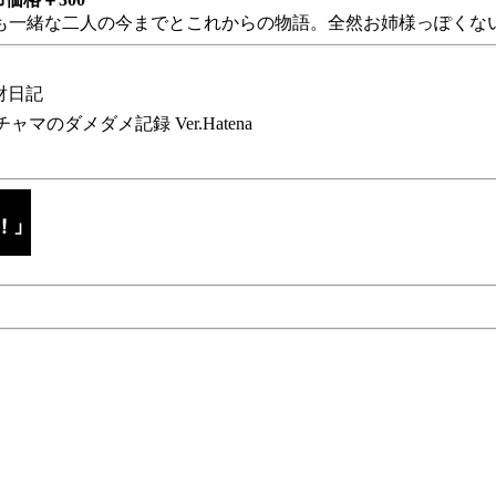
も一緒な二人の今までとこれからの物語。全然お姉様っぽくない
財日記
チャマのダメダメ記録 Ver.Hatena