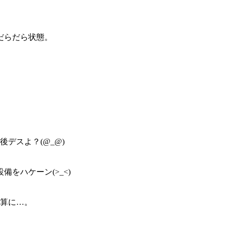
だらだら状態。
デスよ？(@_@)
をハケーン(>_<)
計算に…。