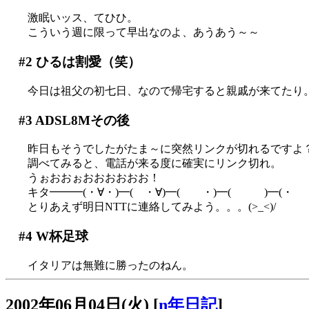
激眠いッス、てひひ。
こういう週に限って早出なのよ、あうあう～～
#2
ひるは割愛（笑）
今日は祖父の初七日、なので帰宅すると親戚が来てたり
#3
ADSL8Mその後
昨日もそうでしたがたま～に突然リンクが切れるですよ
調べてみると、電話が来る度に確実にリンク切れ。
うぉおおぉおおおおおお！
キタ━━━(・∀・)━( ・∀)━( ・)━( )━(・ 
とりあえず明日NTTに連絡してみよう。。。(>_<)/
#4
W杯足球
イタリアは無難に勝ったのねん。
2002年06月04日(火)
[
n年日記
]