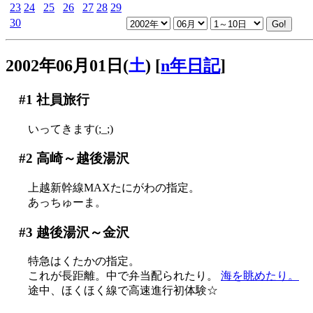
23
24
25
26
27
28
29
30
2002年06月01日(
土
)
[
n年日記
]
#1
社員旅行
いってきます(;_;)
#2
高崎～越後湯沢
上越新幹線MAXたにがわの指定。
あっちゅーま。
#3
越後湯沢～金沢
特急はくたかの指定。
これが長距離。中で弁当配られたり。
海を眺めたり。
途中、ほくほく線で高速進行初体験☆