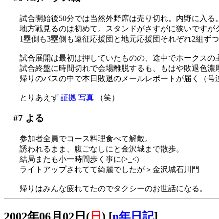
試合開始後50分では当然外野席は売り切れ。内野に入る
地方戦見るのは初めて。スタンドがさすがに狭いですが
1塁側も3塁側も遠征応援団と地元応援団それぞれ2組ずつあ
試合展開は最初は押していたものの、途中でホークスの主砲
試合終盤に時間切れで会場離脱するも、もはや敗退色濃
帰りのバスの中で本日敗退のメールレポートが届く（号
とりあえず
証拠
写真
（笑）
#7
よる
参加者全員でコース料理食べて解散。
誘われるまま、腹ごなしにと金沢城まで散歩。
結局またも小一時間歩く事に(>_<)
ライトアップされてて綺麗でしたが＞金沢城石川門
帰りはみんな疲れてたのでタクシーのお世話になる。
2002年06月02日(
日
)
[
n年日記
]