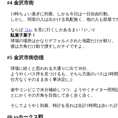
#4
金沢市街
13時ちょい過ぎに到着。しかも今日は一日自由行動。
しかし、同室の人は出かける気配無く、他の人も部屋で
ならば
コレ
を見に行くしかあるまい！(>_<)/
駄菓子菓子！
球場の場所はかなりデフォルメされた地図だけが頼り。
後は方角だけ勘で捜すしかナイですよ。
#5
金沢市街彷徨
球場に続くと思われる大通りに出て30分、
ようやくバス停を見つけるも、そちら方面のバスは1時間後
仕方なくそのまま歩く事決定(;_;)
途中コンビニで水分補給しつつ、ようやくナイター照明設備
とにかくその方角を目指して歩く歩く歩く。
そしてようやく到着、時計を見れば合計1時間は歩いた
#6
vsホークス戦