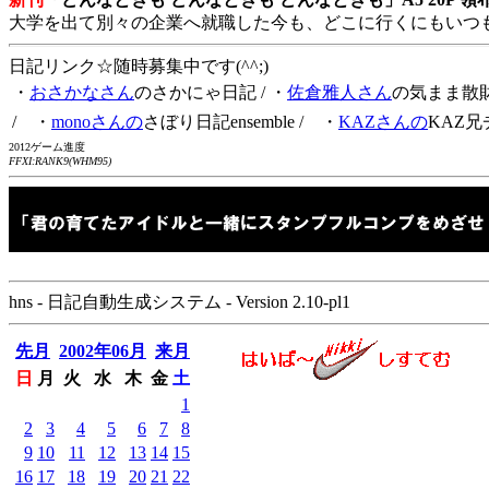
大学を出て別々の企業へ就職した今も、どこに行くにもいつ
日記リンク☆随時募集中です(^^;)
・
おさかなさん
のさかにゃ日記
/ ・
佐倉雅人さん
の気まま散
/ ・
monoさんの
さぼり日記ensemble
/ ・
KAZさんの
KAZ兄
2012ゲーム進度
FFXI:RANK9(WHM95)
hns - 日記自動生成システム - Version 2.10-pl1
先月
2002年06月
来月
日
月
火
水
木
金
土
1
2
3
4
5
6
7
8
9
10
11
12
13
14
15
16
17
18
19
20
21
22