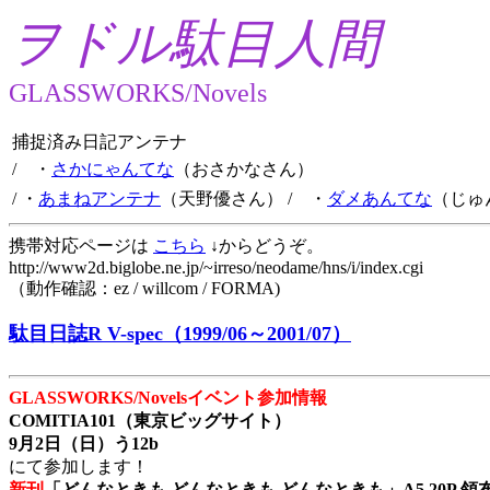
ヲドル駄目人間
GLASSWORKS/Novels
捕捉済み日記アンテナ
/ ・
さかにゃんてな
（おさかなさん）
/ ・
あまねアンテナ
（天野優さん）
/ ・
ダメあんてな
（じゅ
携帯対応ページは
こちら
↓からどうぞ。
http://www2d.biglobe.ne.jp/~irreso/neodame/hns/i/index.cgi
（動作確認：ez / willcom / FORMA)
駄目日誌R V-spec（1999/06～2001/07）
GLASSWORKS/Novelsイベント参加情報
COMITIA101（東京ビッグサイト）
9月2日（日）う12b
にて参加します！
新刊
「どんなときも どんなときも どんなときも」A5 20P 領布