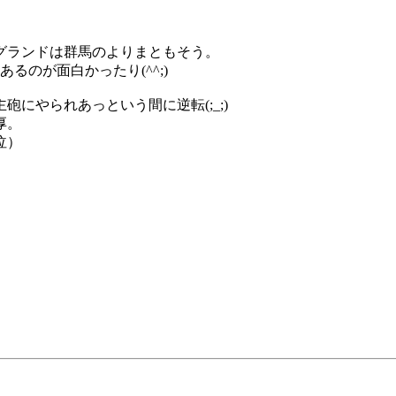
。
グランドは群馬のよりまともそう。
るのが面白かったり(^^;)
にやられあっという間に逆転(;_;)
厚。
泣）