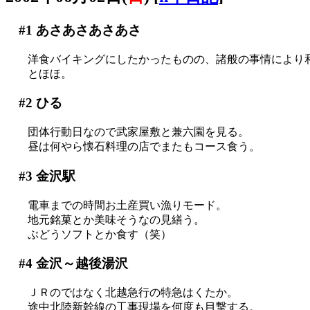
#1
あさあさあさあさ
洋食バイキングにしたかったものの、諸般の事情により
とほほ。
#2
ひる
団体行動日なので武家屋敷と兼六園を見る。
昼は何やら懐石料理の店でまたもコース食う。
#3
金沢駅
電車までの時間お土産買い漁りモード。
地元銘菓とか美味そうなの見繕う。
ぶどうソフトとか食す（笑）
#4
金沢～越後湯沢
ＪＲのではなく北越急行の特急はくたか。
途中北陸新幹線の工事現場を何度も目撃する。