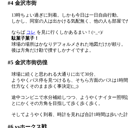
#4
金沢市街
13時ちょい過ぎに到着。しかも今日は一日自由行動。
しかし、同室の人は出かける気配無く、他の人も部屋で
ならば
コレ
を見に行くしかあるまい！(>_<)/
駄菓子菓子！
球場の場所はかなりデフォルメされた地図だけが頼り。
後は方角だけ勘で捜すしかナイですよ。
#5
金沢市街彷徨
球場に続くと思われる大通りに出て30分、
ようやくバス停を見つけるも、そちら方面のバスは1時間後
仕方なくそのまま歩く事決定(;_;)
途中コンビニで水分補給しつつ、ようやくナイター照明設備
とにかくその方角を目指して歩く歩く歩く。
そしてようやく到着、時計を見れば合計1時間は歩いた
#6
vsホークス戦