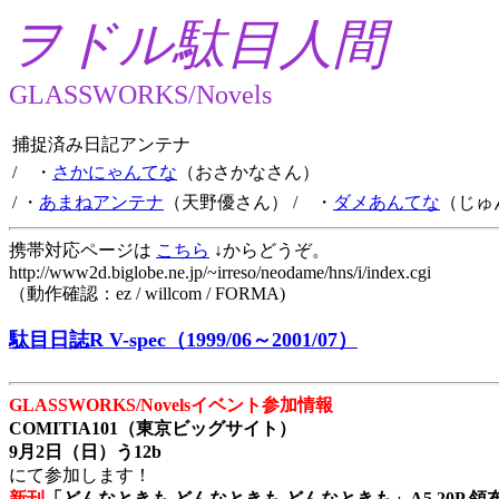
ヲドル駄目人間
GLASSWORKS/Novels
捕捉済み日記アンテナ
/ ・
さかにゃんてな
（おさかなさん）
/ ・
あまねアンテナ
（天野優さん）
/ ・
ダメあんてな
（じゅ
携帯対応ページは
こちら
↓からどうぞ。
http://www2d.biglobe.ne.jp/~irreso/neodame/hns/i/index.cgi
（動作確認：ez / willcom / FORMA)
駄目日誌R V-spec（1999/06～2001/07）
GLASSWORKS/Novelsイベント参加情報
COMITIA101（東京ビッグサイト）
9月2日（日）う12b
にて参加します！
新刊
「どんなときも どんなときも どんなときも」A5 20P 領布