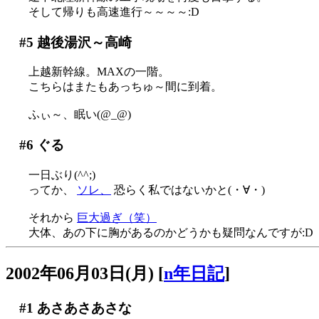
そして帰りも高速進行～～～～:D
#5
越後湯沢～高崎
上越新幹線。MAXの一階。
こちらはまたもあっちゅ～間に到着。
ふぃ～、眠い(@_@)
#6
ぐる
一日ぶり(^^;)
ってか、
ソレ、
恐らく私ではないかと(・∀・)
それから
巨大過ぎ（笑）
大体、あの下に胸があるのかどうかも疑問なんですが:D
2002年06月03日(月)
[
n年日記
]
#1
あさあさあさな