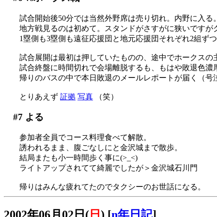
試合開始後50分では当然外野席は売り切れ。内野に入る
地方戦見るのは初めて。スタンドがさすがに狭いですが
1塁側も3塁側も遠征応援団と地元応援団それぞれ2組ずつあ
試合展開は最初は押していたものの、途中でホークスの主砲
試合終盤に時間切れで会場離脱するも、もはや敗退色濃
帰りのバスの中で本日敗退のメールレポートが届く（号
とりあえず
証拠
写真
（笑）
#7
よる
参加者全員でコース料理食べて解散。
誘われるまま、腹ごなしにと金沢城まで散歩。
結局またも小一時間歩く事に(>_<)
ライトアップされてて綺麗でしたが＞金沢城石川門
帰りはみんな疲れてたのでタクシーのお世話になる。
2002年06月02日(
日
)
[
n年日記
]