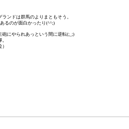
。
グランドは群馬のよりまともそう。
るのが面白かったり(^^;)
にやられあっという間に逆転(;_;)
厚。
泣）