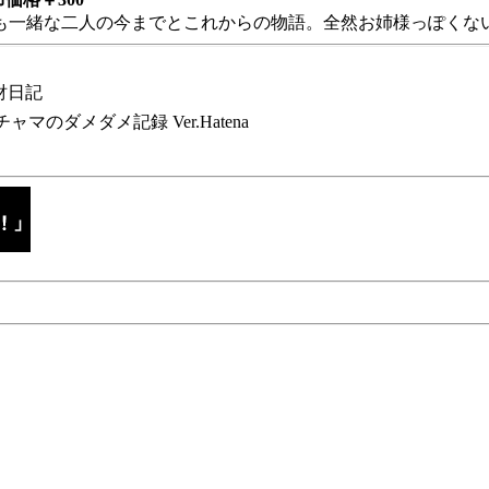
も一緒な二人の今までとこれからの物語。全然お姉様っぽくない
財日記
チャマのダメダメ記録 Ver.Hatena