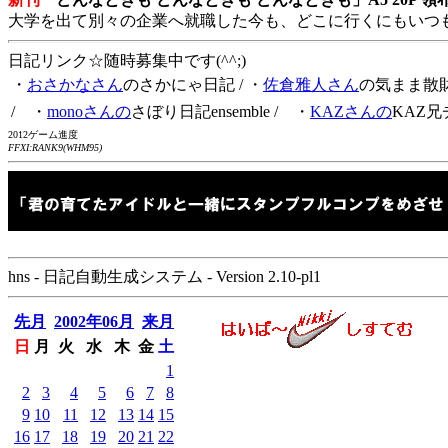
大学を出て別々の企業へ就職した今も、どこに行くにもいつ
日記リンク☆随時募集中です(^^;)
・
おさかなさん
のさかにゃ日記
/ ・
佐倉雅人さん
の気まま散
/ ・
monoさんの
さぼり日記ensemble
/ ・
KAZさんの
KAZ兄
2012ゲーム進度
FFXI:RANK9(WHM95)
hns - 日記自動生成システム - Version 2.10-pl1
先月
2002年06月
来月
日
月
火
水
木
金
土
1
2
3
4
5
6
7
8
9
10
11
12
13
14
15
16
17
18
19
20
21
22