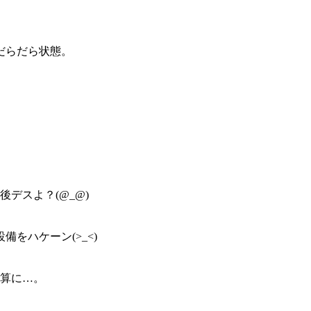
だらだら状態。
デスよ？(@_@)
をハケーン(>_<)
計算に…。