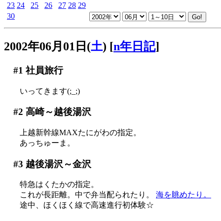
23
24
25
26
27
28
29
30
2002年06月01日(
土
)
[
n年日記
]
#1
社員旅行
いってきます(;_;)
#2
高崎～越後湯沢
上越新幹線MAXたにがわの指定。
あっちゅーま。
#3
越後湯沢～金沢
特急はくたかの指定。
これが長距離。中で弁当配られたり。
海を眺めたり。
途中、ほくほく線で高速進行初体験☆