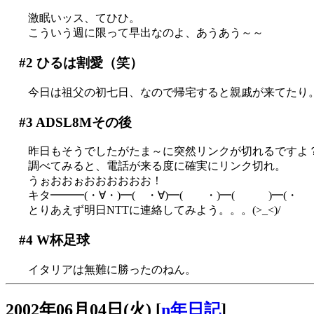
激眠いッス、てひひ。
こういう週に限って早出なのよ、あうあう～～
#2
ひるは割愛（笑）
今日は祖父の初七日、なので帰宅すると親戚が来てたり
#3
ADSL8Mその後
昨日もそうでしたがたま～に突然リンクが切れるですよ
調べてみると、電話が来る度に確実にリンク切れ。
うぉおおぉおおおおおお！
キタ━━━(・∀・)━( ・∀)━( ・)━( )━(・ 
とりあえず明日NTTに連絡してみよう。。。(>_<)/
#4
W杯足球
イタリアは無難に勝ったのねん。
2002年06月04日(火)
[
n年日記
]