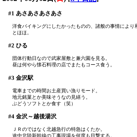
#1
あさあさあさあさ
洋食バイキングにしたかったものの、諸般の事情により
とほほ。
#2
ひる
団体行動日なので武家屋敷と兼六園を見る。
昼は何やら懐石料理の店でまたもコース食う。
#3
金沢駅
電車までの時間お土産買い漁りモード。
地元銘菓とか美味そうなの見繕う。
ぶどうソフトとか食す（笑）
#4
金沢～越後湯沢
ＪＲのではなく北越急行の特急はくたか。
途中北陸新幹線の工事現場を何度も目撃する。