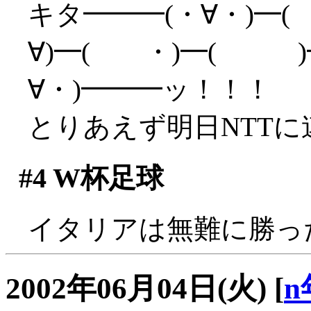
キタ━━━(・∀・)━(
∀)━( ・)━( )━
∀・)━━━ッ！！！
とりあえず明日NTTに連
#4
W杯足球
イタリアは無難に勝っ
2002年06月04日(火)
[
n