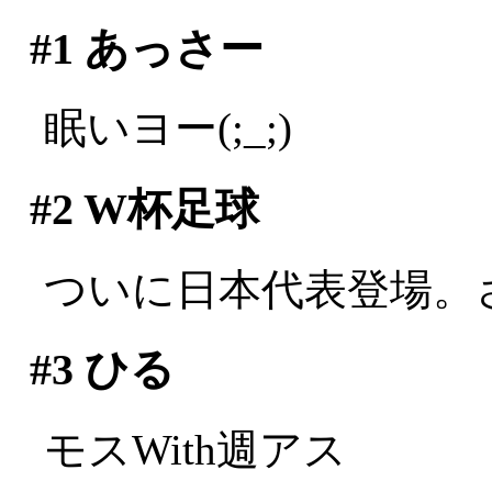
#1
あっさー
眠いヨー(;_;)
#2
W杯足球
ついに日本代表登場。
#3
ひる
モスWith週アス