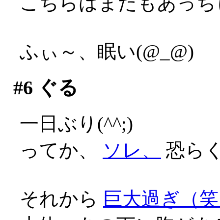
こちらはまたもあっち
ふぃ～、眠い(@_@)
#6
ぐる
一日ぶり(^^;)
ってか、
ソレ、
恐らく
それから
巨大過ぎ（笑