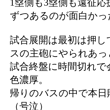
1塁側も3塁側も遠征応
ずつあるのが面白かったり
試合展開は最初は押し
スの主砲にやられあっとい
試合終盤に時間切れで
色濃厚。
帰りのバスの中で本日
（号泣）