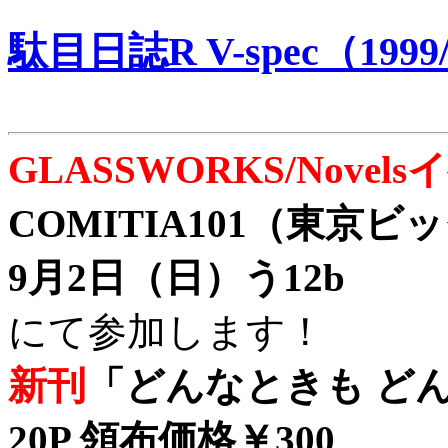
駄目日誌R V-spec（1999/
GLASSWORKS/Nove
COMITIA101（東京
9月2日（日）う12b
にて参加します！
新刊
「どんなときも どん
20P 領布価格￥300