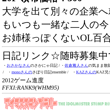
大学を出て別々の企業へ
もいつも一緒な二人の今
お姉様っぽくないOL百
日記リンク☆随時募集中です
・
おさかなさん
のさかにゃ日記
/ ・
佐倉雅人さん
の気まま散
/ ・
monoさんの
さぼり日記ensemble
/ ・
KAZさんの
KAZ兄
2012ゲーム進度
FFXI:RANK9(WHM95)