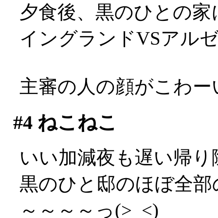
夕食後、黒のひとの家
イングランドVSアル
主審の人の顔がこわーい(
#4
ねこねこ
いい加減夜も遅い帰り
黒のひと邸のほぼ全部
～～～～っ(>_<)