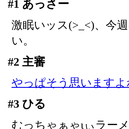
#1
あっさー
激眠いッス(>_<)、
い。
#2
主審
やっぱそう思いますよ
#3
ひる
むっちゃぁゃιぃラー