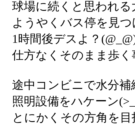
球場に続くと思われる
ようやくバス停を見つ
1時間後デスよ？(@_@
仕方なくそのまま歩く事決
途中コンビニで水分補
照明設備をハケーン(>_
とにかくその方角を目