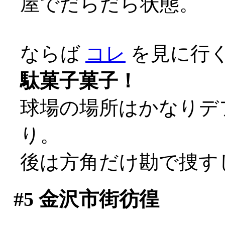
屋でだらだら状態。
ならば
コレ
を見に行くし
駄菓子菓子！
球場の場所はかなりデ
り。
後は方角だけ勘で捜す
#5
金沢市街彷徨