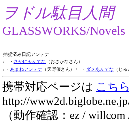
ヲドル駄目人間
GLASSWORKS/Novels
捕捉済み日記アンテナ
/ ・
さかにゃんてな
（おさかなさん）
/ ・
あまねアンテナ
（天野優さん）
/ ・
ダメあんてな
（じゅ
携帯対応ページは
こち
http://www2d.biglobe.ne.jp
（動作確認：ez / willcom 