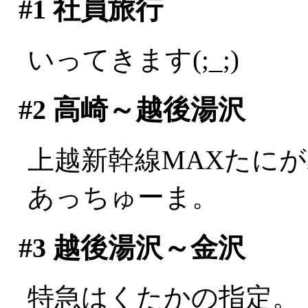
#1
社員旅行
いってきます(;_;)
#2
高崎～越後湯沢
上越新幹線MAXたに
あっちゅーま。
#3
越後湯沢～金沢
特急はくたかの指定。