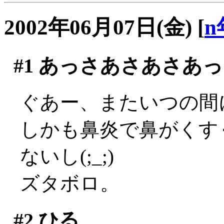
2002年06月07日(金)
[
n
#1
あっさあさあさあっ
ぐあー、またいつの間に
しかも鼻炎で鼻がくす
ないし(;_;)
ズタボロ。
#2
ひる