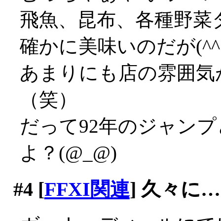
飛魚、昆布、各種野菜
確かに美味いのだが(^^;;
あまりにも店の雰囲気
（笑）
だって92年のジャン
よ？(@_@)
#4
[
FFXI関連
] 久々に…