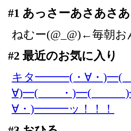
#1
あっさーあさあさあ
ねむー(@_@)←毎朝
#2
最近のお気に入り
キタ━━━(・∀・)━(
∀)━( ・)━( )━
∀・)━━━ッ！！！
#3
おひる