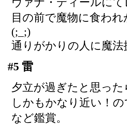
ヴァナ・ディールにて
目の前で魔物に食われ
(;_;)
通りがかりの人に魔法
#5
雷
夕立が過ぎたと思ったら
しかもかなり近い！の
など鑑賞。