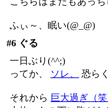
こちらはまたもあっち
ふぃ～、眠い(@_@)
#6
ぐる
一日ぶり(^^;)
ってか、
ソレ、
恐らく
それから
巨大過ぎ（笑