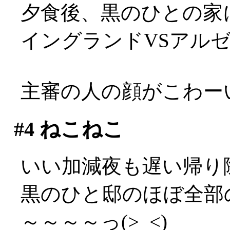
夕食後、黒のひとの家
イングランドVSアル
主審の人の顔がこわーい(
#4
ねこねこ
いい加減夜も遅い帰り
黒のひと邸のほぼ全部
～～～～っ(>_<)