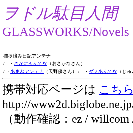
ヲドル駄目人間
GLASSWORKS/Novels
捕捉済み日記アンテナ
/ ・
さかにゃんてな
（おさかなさん）
/ ・
あまねアンテナ
（天野優さん）
/ ・
ダメあんてな
（じゅ
携帯対応ページは
こち
http://www2d.biglobe.ne.jp
（動作確認：ez / willcom 