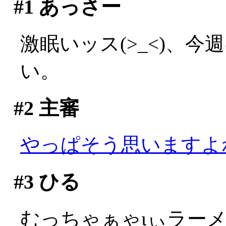
#1
あっさー
激眠いッス(>_<)、
い。
#2
主審
やっぱそう思いますよ
#3
ひる
むっちゃぁゃιぃラー