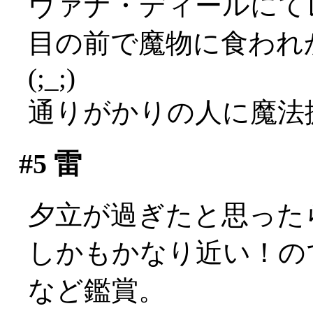
ヴァナ・ディールにて
目の前で魔物に食われ
(;_;)
通りがかりの人に魔法
#5
雷
夕立が過ぎたと思ったら
しかもかなり近い！の
など鑑賞。