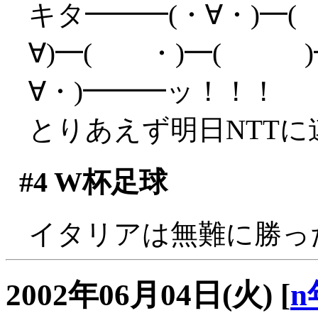
キタ━━━(・∀・)━(
∀)━( ・)━( )━
∀・)━━━ッ！！！
とりあえず明日NTTに連
#4
W杯足球
イタリアは無難に勝っ
2002年06月04日(火)
[
n