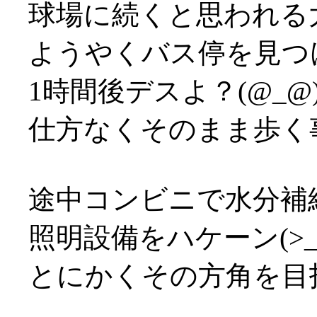
球場に続くと思われる
ようやくバス停を見つ
1時間後デスよ？(@_@
仕方なくそのまま歩く事決
途中コンビニで水分補
照明設備をハケーン(>_
とにかくその方角を目