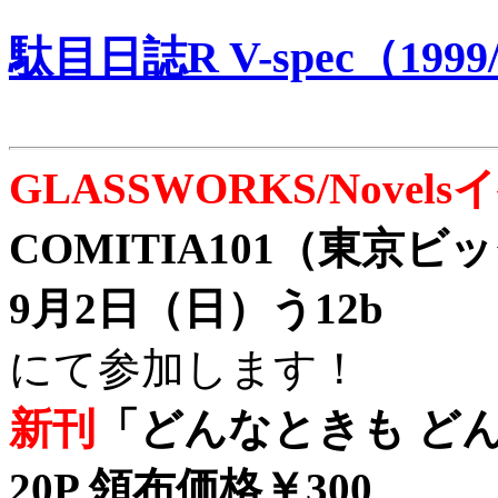
駄目日誌R V-spec（1999/
GLASSWORKS/Nove
COMITIA101（東京
9月2日（日）う12b
にて参加します！
新刊
「どんなときも どん
20P 領布価格￥300