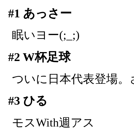
#1
あっさー
眠いヨー(;_;)
#2
W杯足球
ついに日本代表登場。
#3
ひる
モスWith週アス