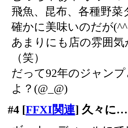
飛魚、昆布、各種野菜
確かに美味いのだが(^^;;
あまりにも店の雰囲気
（笑）
だって92年のジャン
よ？(@_@)
#4
[
FFXI関連
] 久々に…