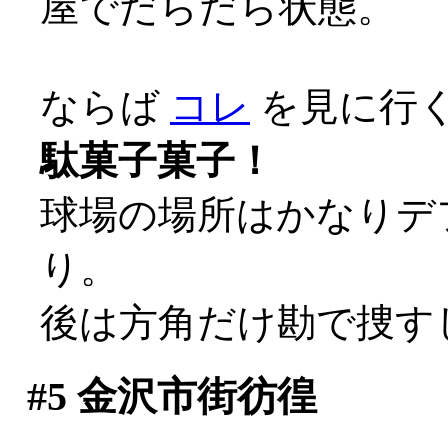
屋でだらだら状態。
ならば
コレ
を見に行くし
駄菓子菓子！
球場の場所はかなりデ
り。
後は方角だけ勘で捜す
#5
金沢市街彷徨