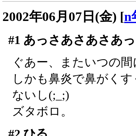
2002年06月07日(金)
[
n
#1
あっさあさあさあっ
ぐあー、またいつの間に
しかも鼻炎で鼻がくす
ないし(;_;)
ズタボロ。
#2
ひる