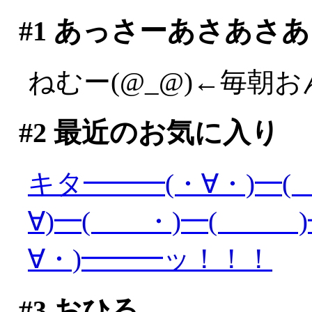
#1
あっさーあさあさあ
ねむー(@_@)←毎朝
#2
最近のお気に入り
キタ━━━(・∀・)━(
∀)━( ・)━( )━
∀・)━━━ッ！！！
#3
おひる