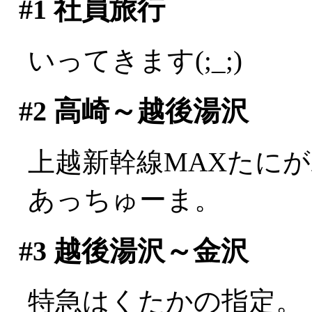
#1
社員旅行
いってきます(;_;)
#2
高崎～越後湯沢
上越新幹線MAXたに
あっちゅーま。
#3
越後湯沢～金沢
特急はくたかの指定。