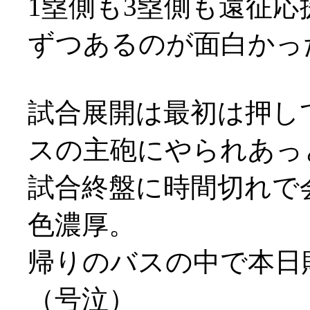
1塁側も3塁側も遠征応
ずつあるのが面白かったり
試合展開は最初は押し
スの主砲にやられあっとい
試合終盤に時間切れで
色濃厚。
帰りのバスの中で本日
（号泣）