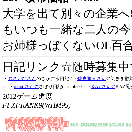
大学を出て別々の企業へ
もいつも一緒な二人の今
お姉様っぽくないOL百
日記リンク☆随時募集中です
・
おさかなさん
のさかにゃ日記
/ ・
佐倉雅人さん
の気まま散
/ ・
monoさんの
さぼり日記ensemble
/ ・
KAZさんの
KAZ兄
2012ゲーム進度
FFXI:RANK9(WHM95)