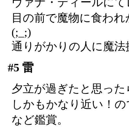
ヴァナ・ディールにて
目の前で魔物に食われ
(;_;)
通りがかりの人に魔法
#5
雷
夕立が過ぎたと思ったら
しかもかなり近い！の
など鑑賞。