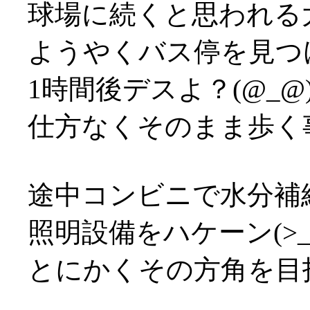
球場に続くと思われる
ようやくバス停を見つ
1時間後デスよ？(@_@
仕方なくそのまま歩く事決
途中コンビニで水分補
照明設備をハケーン(>_
とにかくその方角を目