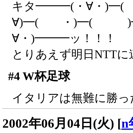
キタ━━━(・∀・)━(
∀)━( ・)━( )━
∀・)━━━ッ！！！
とりあえず明日NTTに連
#4
W杯足球
イタリアは無難に勝っ
2002年06月04日(火)
[
n