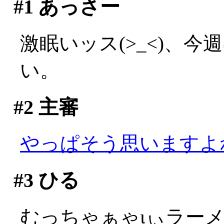
#1
あっさー
激眠いッス(>_<)、
い。
#2
主審
やっぱそう思いますよ
#3
ひる
むっちゃぁゃιぃラー