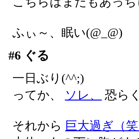
こちらはまたもあっち
ふぃ～、眠い(@_@)
#6
ぐる
一日ぶり(^^;)
ってか、
ソレ、
恐らく
それから
巨大過ぎ（笑