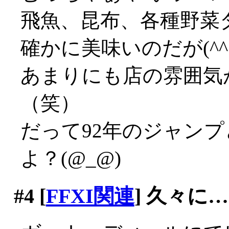
飛魚、昆布、各種野菜
確かに美味いのだが(^^;;
あまりにも店の雰囲気
（笑）
だって92年のジャン
よ？(@_@)
#4
[
FFXI関連
] 久々に…