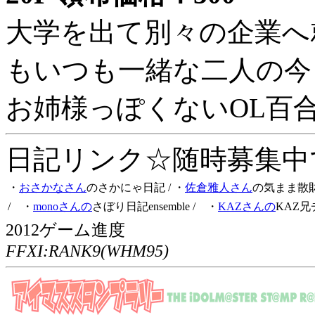
大学を出て別々の企業へ
もいつも一緒な二人の今
お姉様っぽくないOL百
日記リンク☆随時募集中です
・
おさかなさん
のさかにゃ日記
/ ・
佐倉雅人さん
の気まま散
/ ・
monoさんの
さぼり日記ensemble
/ ・
KAZさんの
KAZ兄
2012ゲーム進度
FFXI:RANK9(WHM95)