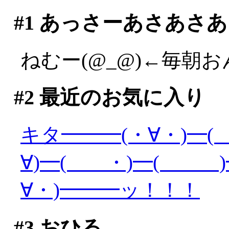
#1
あっさーあさあさあ
ねむー(@_@)←毎朝
#2
最近のお気に入り
キタ━━━(・∀・)━(
∀)━( ・)━( )━
∀・)━━━ッ！！！
#3
おひる