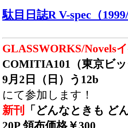
駄目日誌R V-spec（1999/
GLASSWORKS/Nove
COMITIA101（東京
9月2日（日）う12b
にて参加します！
新刊
「どんなときも どん
20P 領布価格￥300