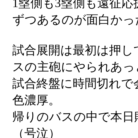
1塁側も3塁側も遠征応
ずつあるのが面白かったり
試合展開は最初は押し
スの主砲にやられあっとい
試合終盤に時間切れで
色濃厚。
帰りのバスの中で本日
（号泣）