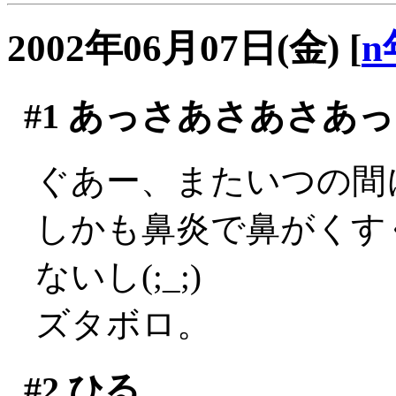
2002年06月07日(金)
[
n
#1
あっさあさあさあっ
ぐあー、またいつの間に
しかも鼻炎で鼻がくす
ないし(;_;)
ズタボロ。
#2
ひる