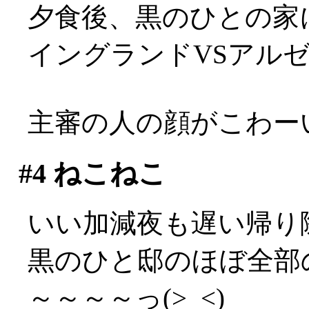
夕食後、黒のひとの家
イングランドVSアル
主審の人の顔がこわーい(
#4
ねこねこ
いい加減夜も遅い帰り
黒のひと邸のほぼ全部
～～～～っ(>_<)