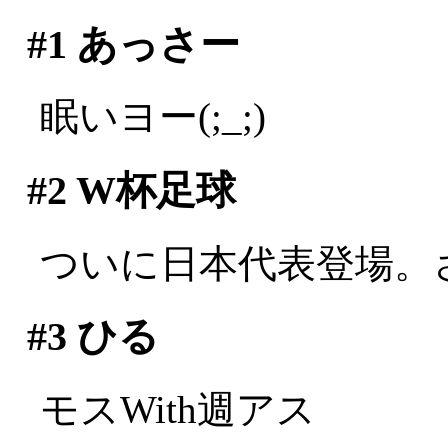
#1
あっさー
眠いヨー(;_;)
#2
W杯足球
ついに日本代表登場。
#3
ひる
モスWith週アス