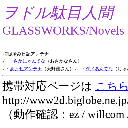
ヲドル駄目人間
GLASSWORKS/Novels
捕捉済み日記アンテナ
/ ・
さかにゃんてな
（おさかなさん）
/ ・
あまねアンテナ
（天野優さん）
/ ・
ダメあんてな
（じゅ
携帯対応ページは
こち
http://www2d.biglobe.ne.jp
（動作確認：ez / willcom 