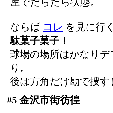
屋でだらだら状態。
ならば
コレ
を見に行くし
駄菓子菓子！
球場の場所はかなりデ
り。
後は方角だけ勘で捜す
#5
金沢市街彷徨