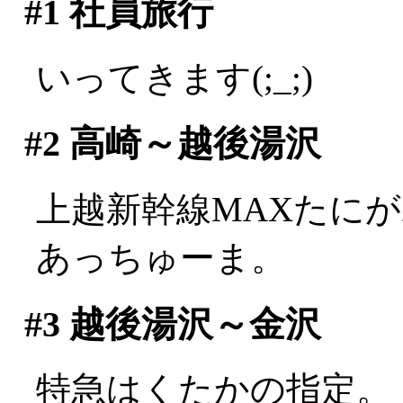
#1
社員旅行
いってきます(;_;)
#2
高崎～越後湯沢
上越新幹線MAXたに
あっちゅーま。
#3
越後湯沢～金沢
特急はくたかの指定。