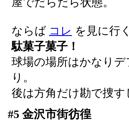
屋でだらだら状態。
ならば
コレ
を見に行くし
駄菓子菓子！
球場の場所はかなりデ
り。
後は方角だけ勘で捜す
#5
金沢市街彷徨