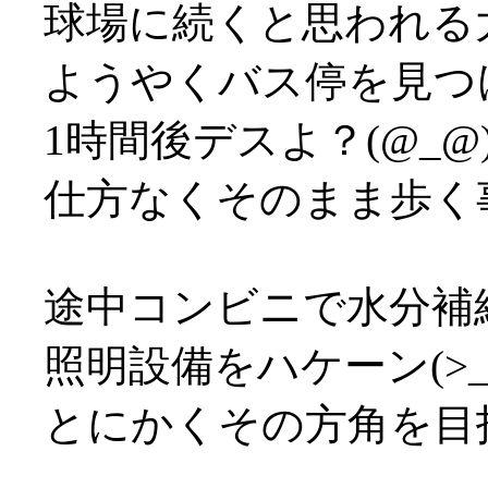
球場に続くと思われる
ようやくバス停を見つ
1時間後デスよ？(@_@
仕方なくそのまま歩く事決
途中コンビニで水分補
照明設備をハケーン(>_
とにかくその方角を目