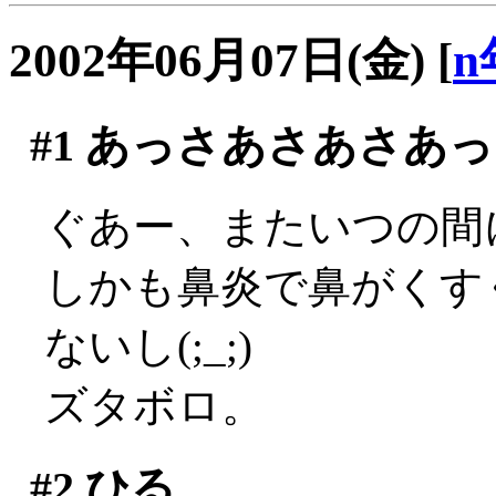
2002年06月07日(金)
[
n
#1
あっさあさあさあっ
ぐあー、またいつの間に
しかも鼻炎で鼻がくす
ないし(;_;)
ズタボロ。
#2
ひる