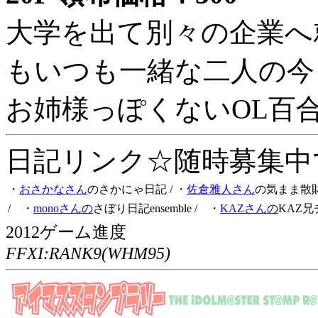
大学を出て別々の企業へ
もいつも一緒な二人の今
お姉様っぽくないOL百
日記リンク☆随時募集中です
・
おさかなさん
のさかにゃ日記
/ ・
佐倉雅人さん
の気まま散
/ ・
monoさんの
さぼり日記ensemble
/ ・
KAZさんの
KAZ兄
2012ゲーム進度
FFXI:RANK9(WHM95)