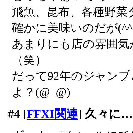
飛魚、昆布、各種野菜
確かに美味いのだが(^^;;
あまりにも店の雰囲気
（笑）
だって92年のジャン
よ？(@_@)
#4
[
FFXI関連
] 久々に…