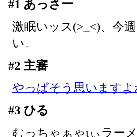
#1
あっさー
激眠いッス(>_<)、
い。
#2
主審
やっぱそう思いますよ
#3
ひる
むっちゃぁゃιぃラー