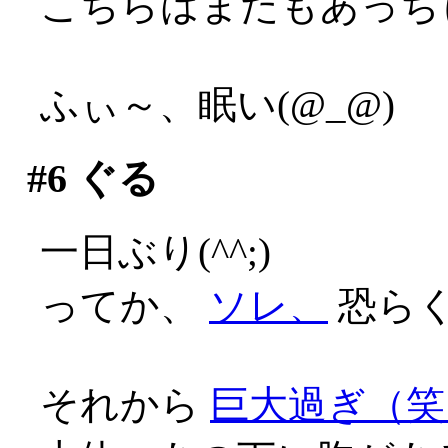
こちらはまたもあっち
ふぃ～、眠い(@_@)
#6
ぐる
一日ぶり(^^;)
ってか、
ソレ、
恐らく
それから
巨大過ぎ（笑