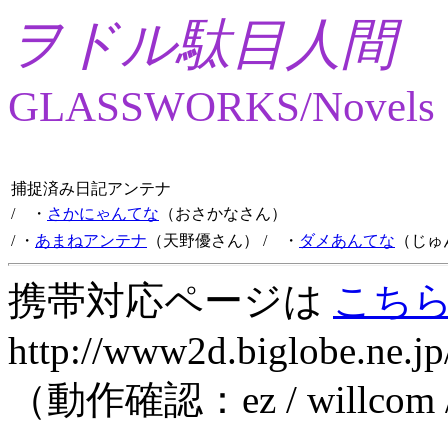
ヲドル駄目人間
GLASSWORKS/Novels
捕捉済み日記アンテナ
/ ・
さかにゃんてな
（おさかなさん）
/ ・
あまねアンテナ
（天野優さん）
/ ・
ダメあんてな
（じゅ
携帯対応ページは
こち
http://www2d.biglobe.ne.jp
（動作確認：ez / willcom 