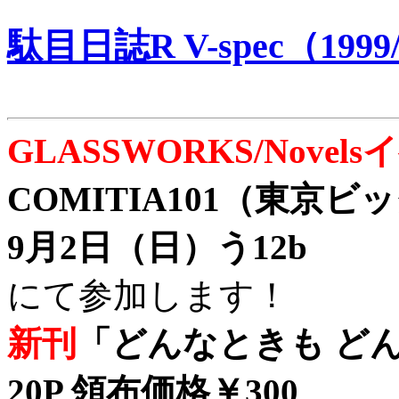
駄目日誌R V-spec（1999/
GLASSWORKS/Nove
COMITIA101（東京
9月2日（日）う12b
にて参加します！
新刊
「どんなときも どん
20P 領布価格￥300