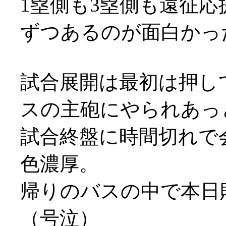
1塁側も3塁側も遠征応
ずつあるのが面白かったり
試合展開は最初は押し
スの主砲にやられあっとい
試合終盤に時間切れで
色濃厚。
帰りのバスの中で本日
（号泣）