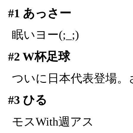
#1
あっさー
眠いヨー(;_;)
#2
W杯足球
ついに日本代表登場。
#3
ひる
モスWith週アス