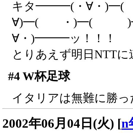
キタ━━━(・∀・)━(
∀)━( ・)━( )━
∀・)━━━ッ！！！
とりあえず明日NTTに連
#4
W杯足球
イタリアは無難に勝っ
2002年06月04日(火)
[
n