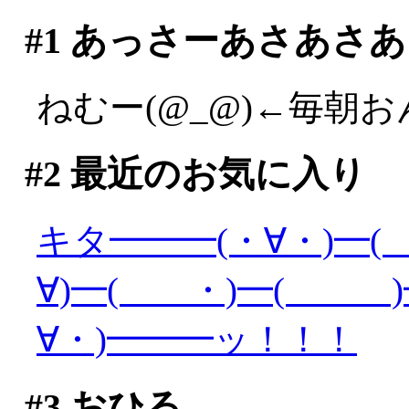
#1
あっさーあさあさあ
ねむー(@_@)←毎朝
#2
最近のお気に入り
キタ━━━(・∀・)━(
∀)━( ・)━( )━
∀・)━━━ッ！！！
#3
おひる