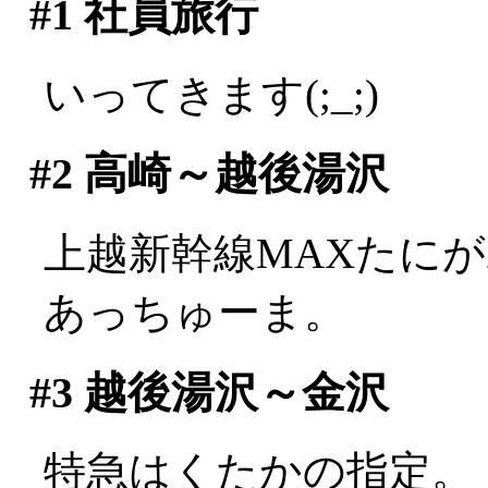
#1
社員旅行
いってきます(;_;)
#2
高崎～越後湯沢
上越新幹線MAXたに
あっちゅーま。
#3
越後湯沢～金沢
特急はくたかの指定。