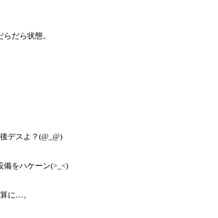
だらだら状態。
デスよ？(@_@)
をハケーン(>_<)
計算に…。