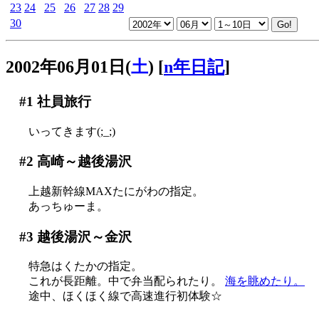
23
24
25
26
27
28
29
30
2002年06月01日(
土
)
[
n年日記
]
#1
社員旅行
いってきます(;_;)
#2
高崎～越後湯沢
上越新幹線MAXたにがわの指定。
あっちゅーま。
#3
越後湯沢～金沢
特急はくたかの指定。
これが長距離。中で弁当配られたり。
海を眺めたり。
途中、ほくほく線で高速進行初体験☆