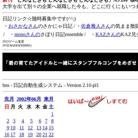
大学を出て別々の企業へ就職した今も、どこに行くにもいつ
日記リンク☆随時募集中です(^^;)
・
おさかなさん
のさかにゃ日記
/ ・
佐倉雅人さん
の気まま散
/ ・
monoさんの
さぼり日記ensemble
/ ・
KAZさんの
KAZ兄
2012ゲーム進度
FFXI:RANK9(WHM95)
hns - 日記自動生成システム - Version 2.10-pl1
先月
2002年06月
来月
日
月
火
水
木
金
土
1
2
3
4
5
6
7
8
9
10
11
12
13
14
15
16
17
18
19
20
21
22