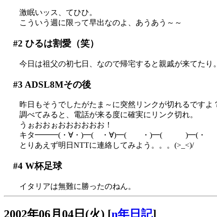
激眠いッス、てひひ。
こういう週に限って早出なのよ、あうあう～～
#2
ひるは割愛（笑）
今日は祖父の初七日、なので帰宅すると親戚が来てたり
#3
ADSL8Mその後
昨日もそうでしたがたま～に突然リンクが切れるですよ
調べてみると、電話が来る度に確実にリンク切れ。
うぉおおぉおおおおおお！
キタ━━━(・∀・)━( ・∀)━( ・)━( )━(・ 
とりあえず明日NTTに連絡してみよう。。。(>_<)/
#4
W杯足球
イタリアは無難に勝ったのねん。
2002年06月04日(火)
[
n年日記
]