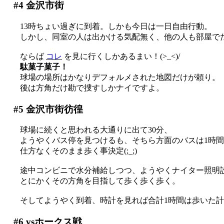
#4
金沢市街
13時ちょい過ぎに到着。しかも今日は一日自由行動。
しかし、同室の人は出かける気配無く、他の人も部屋で
ならば
コレ
を見に行くしかあるまい！(>_<)/
駄菓子菓子！
球場の場所はかなりデフォルメされた地図だけが頼り。
後は方角だけ勘で捜すしかナイですよ。
#5
金沢市街彷徨
球場に続くと思われる大通りに出て30分、
ようやくバス停を見つけるも、そちら方面のバスは1時間後
仕方なくそのまま歩く事決定(;_;)
途中コンビニで水分補給しつつ、ようやくナイター照明設備
とにかくその方角を目指して歩く歩く歩く。
そしてようやく到着、時計を見れば合計1時間は歩いた
#6
vsホークス戦