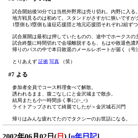
試合開始後50分では当然外野席は売り切れ。内野に入る
地方戦見るのは初めて。スタンドがさすがに狭いですが
1塁側も3塁側も遠征応援団と地元応援団それぞれ2組ずつあ
試合展開は最初は押していたものの、途中でホークスの主砲
試合終盤に時間切れで会場離脱するも、もはや敗退色濃
帰りのバスの中で本日敗退のメールレポートが届く（号
とりあえず
証拠
写真
（笑）
#7
よる
参加者全員でコース料理食べて解散。
誘われるまま、腹ごなしにと金沢城まで散歩。
結局またも小一時間歩く事に(>_<)
ライトアップされてて綺麗でしたが＞金沢城石川門
帰りはみんな疲れてたのでタクシーのお世話になる。
2002年06月02日(
日
)
[
n年日記
]