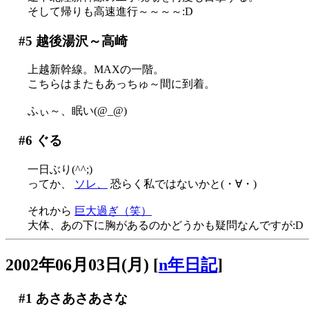
そして帰りも高速進行～～～～:D
#5
越後湯沢～高崎
上越新幹線。MAXの一階。
こちらはまたもあっちゅ～間に到着。
ふぃ～、眠い(@_@)
#6
ぐる
一日ぶり(^^;)
ってか、
ソレ、
恐らく私ではないかと(・∀・)
それから
巨大過ぎ（笑）
大体、あの下に胸があるのかどうかも疑問なんですが:D
2002年06月03日(月)
[
n年日記
]
#1
あさあさあさな