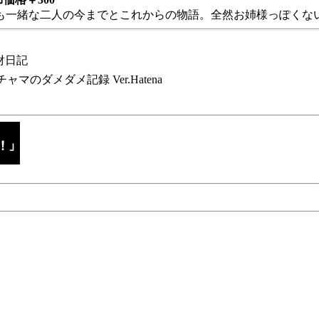
も一緒な二人の今までとこれからの物語。全然お姉様っぽくない
財日記
チャマのダメダメ記録 Ver.Hatena