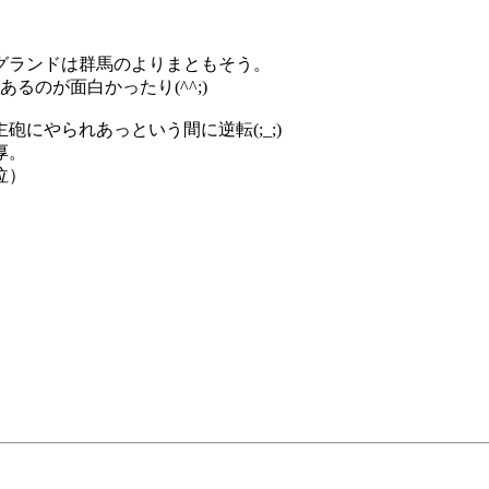
。
グランドは群馬のよりまともそう。
るのが面白かったり(^^;)
にやられあっという間に逆転(;_;)
厚。
泣）