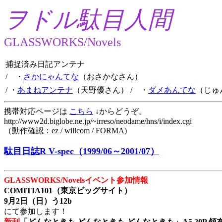
ヲドル駄目人間
GLASSWORKS/Novels
捕捉済み日記アンテナ
/ ・
さかにゃんてな
（おさかなさん）
/ ・
あまねアンテナ
（天野優さん）
/ ・
ダメあんてな
（じゅ
携帯対応ページは
こちら
↓からどうぞ。
http://www2d.biglobe.ne.jp/~irreso/neodame/hns/i/index.cgi
（動作確認：ez / willcom / FORMA)
駄目日誌R V-spec（1999/06～2001/07）
GLASSWORKS/Novelsイベント参加情報
COMITIA101（東京ビッグサイト）
9月2日（日）う12b
にて参加します！
新刊
「どんなときも どんなときも どんなときも」A5 20P 領布