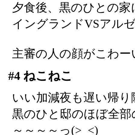
夕食後、黒のひとの家
イングランドVSアル
主審の人の顔がこわーい(
#4
ねこねこ
いい加減夜も遅い帰り
黒のひと邸のほぼ全部
～～～～っ(>_<)