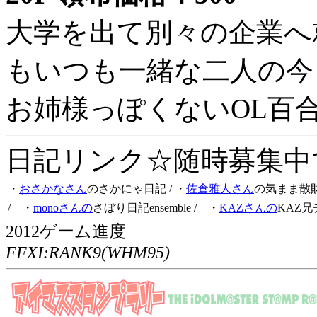
大学を出て別々の企業へ
もいつも一緒な二人の今
お姉様っぽくないOL百
日記リンク☆随時募集中です
・
おさかなさん
のさかにゃ日記
/ ・
佐倉雅人さん
の気まま散
/ ・
monoさんの
さぼり日記ensemble
/ ・
KAZさんの
KAZ兄
2012ゲーム進度
FFXI:RANK9(WHM95)