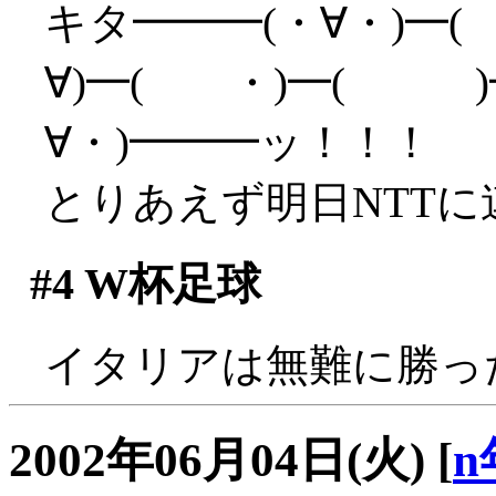
キタ━━━(・∀・)━(
∀)━( ・)━( )━
∀・)━━━ッ！！！
とりあえず明日NTTに連
#4
W杯足球
イタリアは無難に勝っ
2002年06月04日(火)
[
n