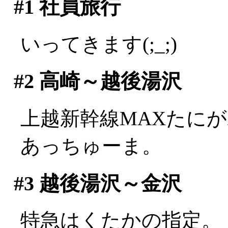
#1
社員旅行
いってきます(;_;)
#2
高崎～越後湯沢
上越新幹線MAXたに
あっちゅーま。
#3
越後湯沢～金沢
特急はくたかの指定。