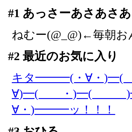
#1
あっさーあさあさあ
ねむー(@_@)←毎朝
#2
最近のお気に入り
キタ━━━(・∀・)━(
∀)━( ・)━( )━
∀・)━━━ッ！！！
#3
おひる