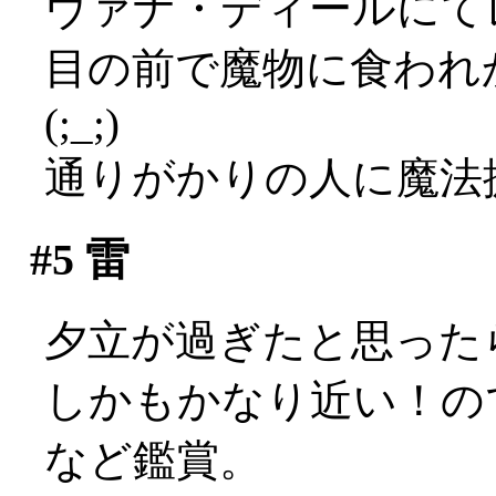
ヴァナ・ディールにて
目の前で魔物に食われ
(;_;)
通りがかりの人に魔法
#5
雷
夕立が過ぎたと思ったら
しかもかなり近い！の
など鑑賞。