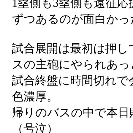
1塁側も3塁側も遠征応
ずつあるのが面白かったり
試合展開は最初は押し
スの主砲にやられあっとい
試合終盤に時間切れで
色濃厚。
帰りのバスの中で本日
（号泣）