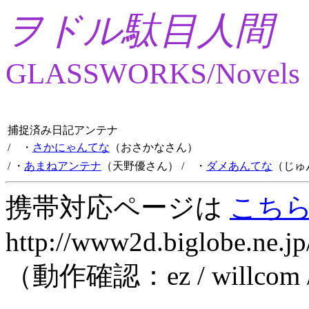
ヲドル駄目人間
GLASSWORKS/Novels
捕捉済み日記アンテナ
/ ・
さかにゃんてな
（おさかなさん）
/ ・
あまねアンテナ
（天野優さん）
/ ・
ダメあんてな
（じゅ
携帯対応ページは
こち
http://www2d.biglobe.ne.jp
（動作確認：ez / willcom 