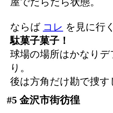
屋でだらだら状態。
ならば
コレ
を見に行くし
駄菓子菓子！
球場の場所はかなりデ
り。
後は方角だけ勘で捜す
#5
金沢市街彷徨