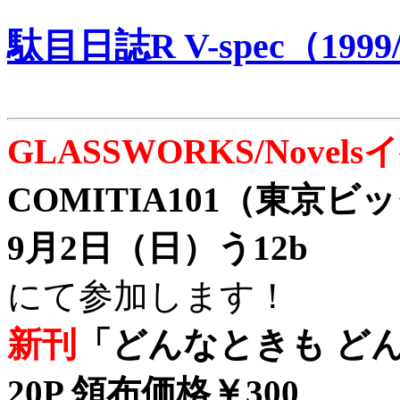
駄目日誌R V-spec（1999/
GLASSWORKS/Nove
COMITIA101（東京
9月2日（日）う12b
にて参加します！
新刊
「どんなときも どん
20P 領布価格￥300