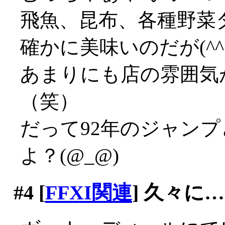
飛魚、昆布、各種野菜
確かに美味いのだが(^^;;
あまりにも店の雰囲気
（笑）
だって92年のジャン
よ？(@_@)
#4
[
FFXI関連
] 久々に…