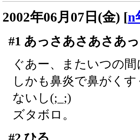
2002年06月07日(金)
[
n
#1
あっさあさあさあっ
ぐあー、またいつの間に
しかも鼻炎で鼻がくす
ないし(;_;)
ズタボロ。
#2
ひる