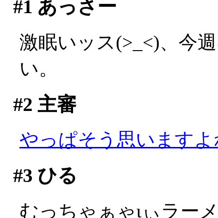
#1
あっさー
激眠いッス(>_<)、
い。
#2
主審
やっぱそう思いますよ
#3
ひる
むっちゃぁゃιぃラー