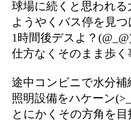
球場に続くと思われる
ようやくバス停を見つ
1時間後デスよ？(@_@
仕方なくそのまま歩く事決
途中コンビニで水分補
照明設備をハケーン(>_
とにかくその方角を目