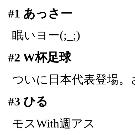
#1
あっさー
眠いヨー(;_;)
#2
W杯足球
ついに日本代表登場。
#3
ひる
モスWith週アス