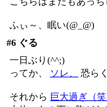
こちらはまたもあっち
ふぃ～、眠い(@_@)
#6
ぐる
一日ぶり(^^;)
ってか、
ソレ、
恐らく
それから
巨大過ぎ（笑