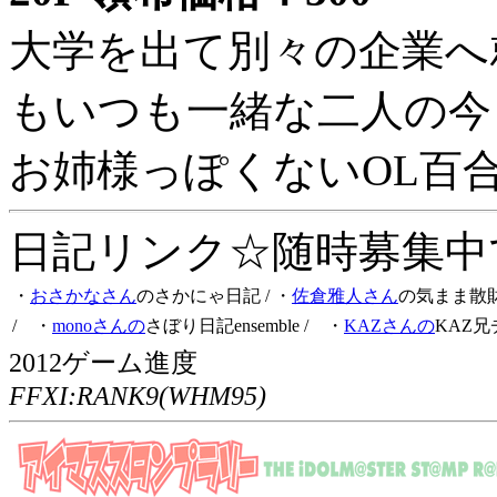
大学を出て別々の企業へ
もいつも一緒な二人の今
お姉様っぽくないOL百
日記リンク☆随時募集中です
・
おさかなさん
のさかにゃ日記
/ ・
佐倉雅人さん
の気まま散
/ ・
monoさんの
さぼり日記ensemble
/ ・
KAZさんの
KAZ兄
2012ゲーム進度
FFXI:RANK9(WHM95)