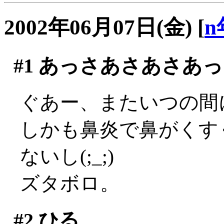
2002年06月07日(金)
[
n
#1
あっさあさあさあっ
ぐあー、またいつの間に
しかも鼻炎で鼻がくす
ないし(;_;)
ズタボロ。
#2
ひる