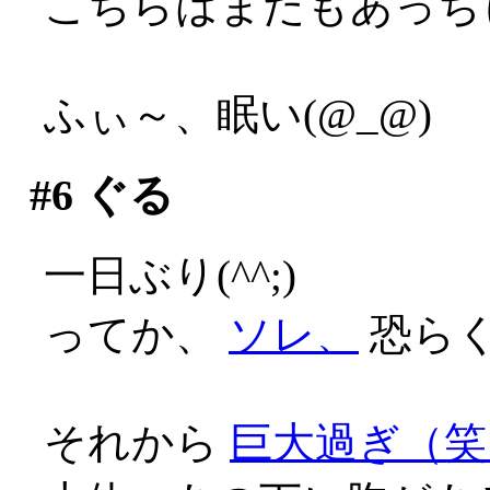
こちらはまたもあっち
ふぃ～、眠い(@_@)
#6
ぐる
一日ぶり(^^;)
ってか、
ソレ、
恐らく
それから
巨大過ぎ（笑