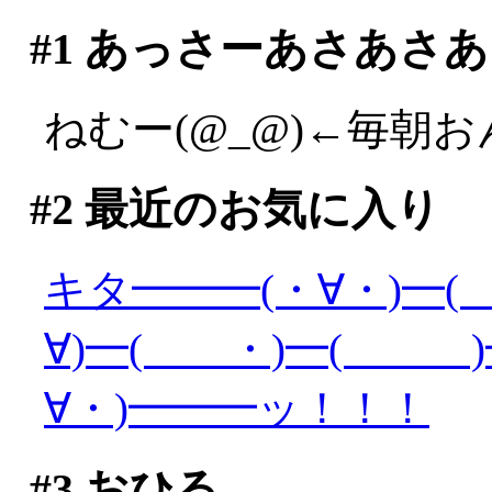
#1
あっさーあさあさあ
ねむー(@_@)←毎朝
#2
最近のお気に入り
キタ━━━(・∀・)━(
∀)━( ・)━( )━
∀・)━━━ッ！！！
#3
おひる