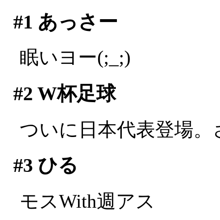
#1
あっさー
眠いヨー(;_;)
#2
W杯足球
ついに日本代表登場。
#3
ひる
モスWith週アス