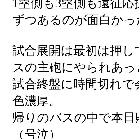
1塁側も3塁側も遠征応
ずつあるのが面白かったり
試合展開は最初は押し
スの主砲にやられあっとい
試合終盤に時間切れで
色濃厚。
帰りのバスの中で本日
（号泣）