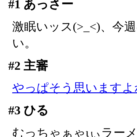
#1
あっさー
激眠いッス(>_<)、
い。
#2
主審
やっぱそう思いますよ
#3
ひる
むっちゃぁゃιぃラー