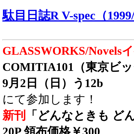
駄目日誌R V-spec（1999/
GLASSWORKS/Nove
COMITIA101（東京
9月2日（日）う12b
にて参加します！
新刊
「どんなときも どん
20P 領布価格￥300