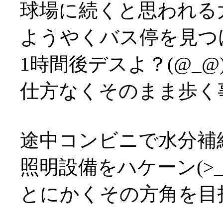
球場に続くと思われる
ようやくバス停を見つ
1時間後デスよ？(@_@
仕方なくそのまま歩く事決
途中コンビニで水分補
照明設備をハケーン(>_
とにかくその方角を目