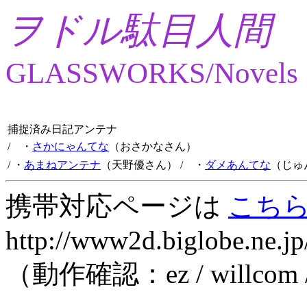
ヲドル駄目人間
GLASSWORKS/Novels
捕捉済み日記アンテナ
/ ・
さかにゃんてな
（おさかなさん）
/ ・
あまねアンテナ
（天野優さん）
/ ・
ダメあんてな
（じゅ
携帯対応ページは
こち
http://www2d.biglobe.ne.jp
（動作確認：ez / willcom 