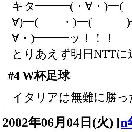
キタ━━━(・∀・)━(
∀)━( ・)━( )━
∀・)━━━ッ！！！
とりあえず明日NTTに連
#4
W杯足球
イタリアは無難に勝っ
2002年06月04日(火)
[
n