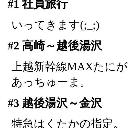
#1
社員旅行
いってきます(;_;)
#2
高崎～越後湯沢
上越新幹線MAXたに
あっちゅーま。
#3
越後湯沢～金沢
特急はくたかの指定。