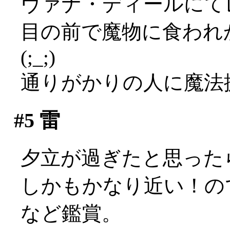
ヴァナ・ディールにて
目の前で魔物に食われ
(;_;)
通りがかりの人に魔法
#5
雷
夕立が過ぎたと思ったら
しかもかなり近い！の
など鑑賞。