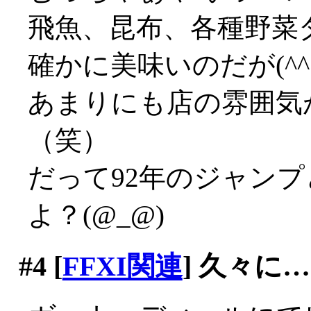
飛魚、昆布、各種野菜
確かに美味いのだが(^^;;
あまりにも店の雰囲気
（笑）
だって92年のジャン
よ？(@_@)
#4
[
FFXI関連
] 久々に…