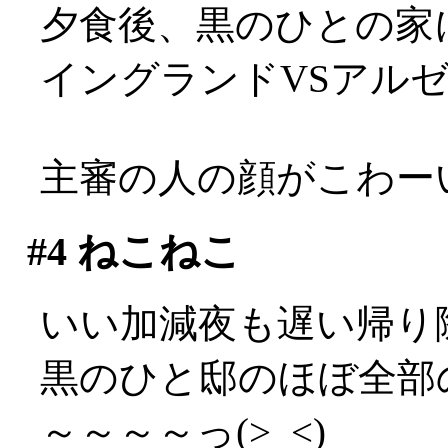
夕食後、黒のひとの家
イングランドVSアル
主審の人の顔がこわーい(
#4
ねこねこ
いい加減夜も遅い帰り
黒のひと邸のほぼ全部
～～～～っ(>_<)