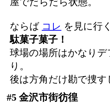
屋でだらだら状態。
ならば
コレ
を見に行くし
駄菓子菓子！
球場の場所はかなりデ
り。
後は方角だけ勘で捜す
#5
金沢市街彷徨