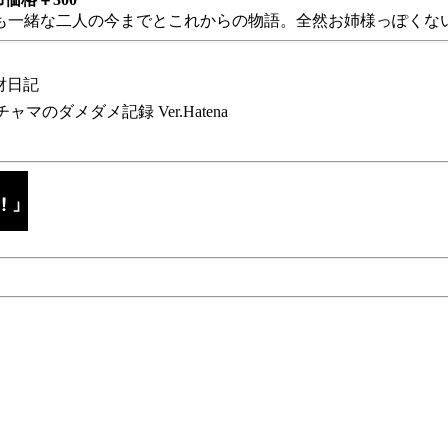
も一緒な二人の今までとこれからの物語。全然お姉様っぽくない
財日記
チャマのダメダメ記録 Ver.Hatena