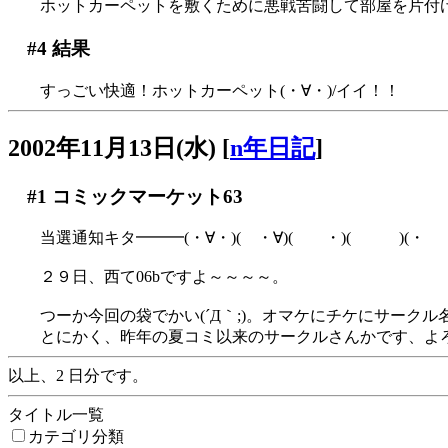
ホットカーペットを敷くために悪戦苦闘して部屋を片付
#4
結果
すっごい快適！ホットカーペット(・∀・)/イイ！！
2002年11月13日(水)
[
n年日記
]
#1
コミックマーケット63
当選通知キタ━━━(・∀・)( ・∀)( ・)( )(・ )
２９日、西て06bですよ～～～～。
つーか今回の袋でかい(´Д｀;)。オマケにチケにサーク
とにかく、昨年の夏コミ以来のサークルさんかです、よ
以上、2 日分です。
タイトル一覧
カテゴリ分類