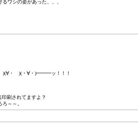
けるワシの姿があった、、、
(∀・ )(・∀・)━━━ッ！！！
ル名印刷されてますよ？
ろろ～～。