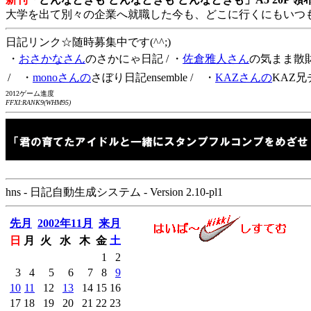
大学を出て別々の企業へ就職した今も、どこに行くにもいつ
日記リンク☆随時募集中です(^^;)
・
おさかなさん
のさかにゃ日記
/ ・
佐倉雅人さん
の気まま散
/ ・
monoさんの
さぼり日記ensemble
/ ・
KAZさんの
KAZ兄
2012ゲーム進度
FFXI:RANK9(WHM95)
hns - 日記自動生成システム - Version 2.10-pl1
先月
2002年11月
来月
日
月
火
水
木
金
土
1
2
3
4
5
6
7
8
9
10
11
12
13
14
15
16
17
18
19
20
21
22
23