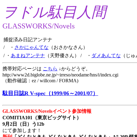
ヲドル駄目人間
GLASSWORKS/Novels
捕捉済み日記アンテナ
/ ・
さかにゃんてな
（おさかなさん）
/ ・
あまねアンテナ
（天野優さん）
/ ・
ダメあんてな
（じゅ
携帯対応ページは
こちら
↓からどうぞ。
http://www2d.biglobe.ne.jp/~irreso/neodame/hns/i/index.cgi
（動作確認：ez / willcom / FORMA)
駄目日誌R V-spec（1999/06～2001/07）
GLASSWORKS/Novelsイベント参加情報
COMITIA101（東京ビッグサイト）
9月2日（日）う12b
にて参加します！
新刊
「どんなときも どんなときも どんなときも」A5 20P 領布