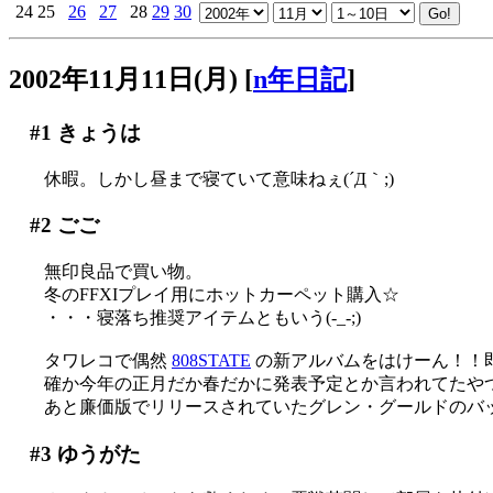
24
25
26
27
28
29
30
2002年11月11日(月)
[
n年日記
]
#1
きょうは
休暇。しかし昼まで寝ていて意味ねぇ(´Д｀;)
#2
ごご
無印良品で買い物。
冬のFFXIプレイ用にホットカーペット購入☆
・・・寝落ち推奨アイテムともいう(-_-;)
タワレコで偶然
808STATE
の新アルバムをはけーん！！
確か今年の正月だか春だかに発表予定とか言われてたやつ、
あと廉価版でリリースされていたグレン・グールドのバ
#3
ゆうがた