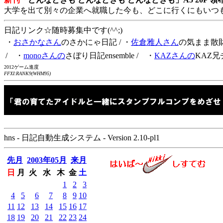
大学を出て別々の企業へ就職した今も、どこに行くにもいつ
日記リンク☆随時募集中です(^^;)
・
おさかなさん
のさかにゃ日記
/ ・
佐倉雅人さん
の気まま散
/ ・
monoさんの
さぼり日記ensemble
/ ・
KAZさんの
KAZ兄
2012ゲーム進度
FFXI:RANK9(WHM95)
hns - 日記自動生成システム - Version 2.10-pl1
先月
2003年05月
来月
日
月
火
水
木
金
土
1
2
3
4
5
6
7
8
9
10
11
12
13
14
15
16
17
18
19
20
21
22
23
24