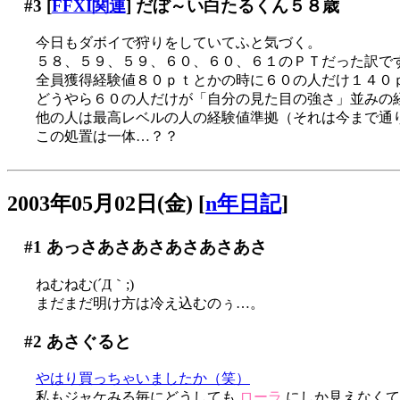
#3
[
FFXI関連
] だぼ～い白たるくん５８歳
今日もダボイで狩りをしていてふと気づく。
５８、５９、５９、６０、６０、６１のＰＴだった訳で
全員獲得経験値８０ｐｔとかの時に６０の人だけ１４０
どうやら６０の人だけが「自分の見た目の強さ」並みの
他の人は最高レベルの人の経験値準拠（それは今まで通
この処置は一体…？？
2003年05月02日(金)
[
n年日記
]
#1
あっさあさあさあさあさあさ
ねむねむ(´Д｀;)
まだまだ明け方は冷え込むのぅ…。
#2
あさぐると
やはり買っちゃいましたか（笑）
私もジャケみる毎にどうしても
ローラ
にしか見えなくて困り