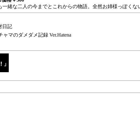
も一緒な二人の今までとこれからの物語。全然お姉様っぽくない
財日記
チャマのダメダメ記録 Ver.Hatena