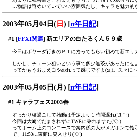
…物語は謎めいていていい雰囲気だし、キャラも魅力的なの
2003年05月04日(
日
)
[
n年日記
]
#1
[
FFXI関連
] 新エリアの白たるくん５９歳
今日はボヤーダ行きのＰＴに拾ってもらい初めて新エリア
しかし、チェーン狙いという事で多少無茶があったにせよ、
ってかもうおまえ白やめれって感じですよ(;д;)。久々
2003年05月05日(月)
[
n年日記
]
#1
キャラフェス2003春
すっかり寝過ごして始動は予定より１時間遅れ(´Д｀;)
今回は大崎でだまされずにTWRに乗れますた('◇')ゞ
ってホーム上のコンコースで案内係の人がメガホンで指示して
で、11:50に東館に突入せり('◇')ゞ