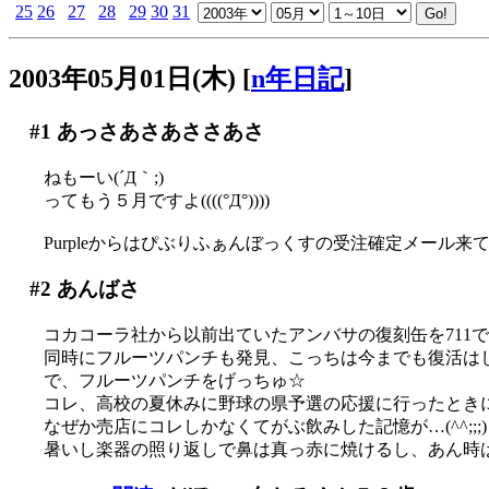
25
26
27
28
29
30
31
2003年05月01日(木)
[
n年日記
]
#1
あっさあさあささあさ
ねもーい(´Д｀;)
ってもう５月ですよ((((°Д°))))
Purpleからはぴぶりふぁんぼっくすの受注確定メール来
#2
あんばさ
コカコーラ社から以前出ていたアンバサの復刻缶を711で
同時にフルーツパンチも発見、こっちは今までも復活は
で、フルーツパンチをげっちゅ☆
コレ、高校の夏休みに野球の県予選の応援に行ったとき
なぜか売店にコレしかなくてがぶ飲みした記憶が…(^^;;;)
暑いし楽器の照り返しで鼻は真っ赤に焼けるし、あん時はも