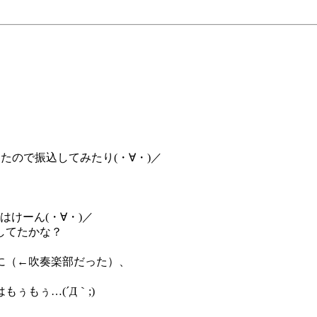
てたので振込してみたり(・∀・)／
はけーん(・∀・)／
してたかな？
に（←吹奏楽部だった）、
ぅもぅ…(´Д｀;)