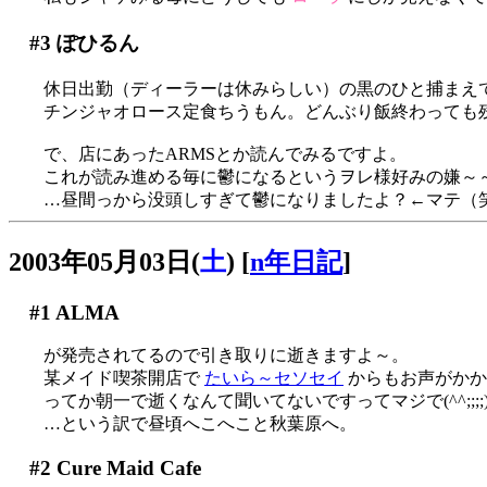
#3
ぽひるん
休日出勤（ディーラーは休みらしい）の黒のひと捕まえ
チンジャオロース定食ちうもん。どんぶり飯終わっても残
で、店にあったARMSとか読んでみるですよ。
これが読み進める毎に鬱になるというヲレ様好みの嫌～～
…昼間っから没頭しすぎて鬱になりましたよ？←マテ（
2003年05月03日(
土
)
[
n年日記
]
#1
ALMA
が発売されてるので引き取りに逝きますよ～。
某メイド喫茶開店で
たいら～セソセイ
からもお声がかか
ってか朝一で逝くなんて聞いてないですってマジで(^^;;;;
…という訳で昼頃へこへこと秋葉原へ。
#2
Cure Maid Cafe