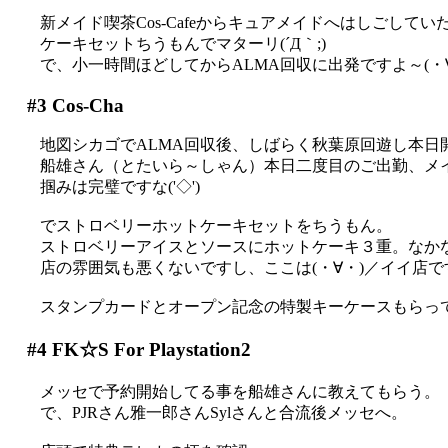
新メイド喫茶Cos-Cafeからキュアメイドへはしごして
ケーキセットちうもんでマターリ(´Д｀;)
で、小一時間ほどしてからALMA回収に出発ですよ～(・
#3
Cos-Cha
地図シカゴでALMA回収後、しばらく秋葉原回遊し本日
船雄さん（とたいら～しゃん）本日二度目のご出勤、メイ
掴みは完璧ですな('◇')ゞ
でストロベリーホットケーキセットをちうもん。
ストロベリーアイスとソースにホットケーキ３重。なかな
店の雰囲気も悪くないですし、ここは(・∀・)／イイ店で
スタンプカードとオープン記念の特製キーケースもらっ
#4
FK☆S For Playstation2
メッセで予約開始してる事を船雄さんに教えてもらう。
で、PJRさん雅一郎さんSylさんと合流後メッセへ。