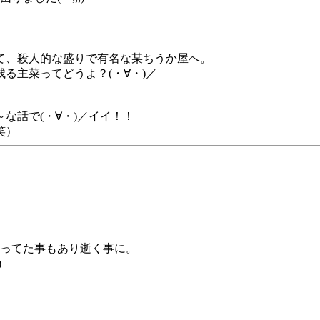
て、殺人的な盛りで有名な某ちうか屋へ。
る主菜ってどうよ？(・∀・)／
な話で(・∀・)／イイ！！
笑）
ってた事もあり逝く事に。
)