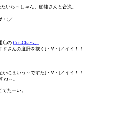
いたたいら～しゃん、船雄さんと合流。
∀・)／
開店の
Cos-Chaへ。
ドさんの度肝を抜く(・∀・)／イイ！！
かにまいう～ですた(・∀・)／イイ！！
すね～。
ててたーい。