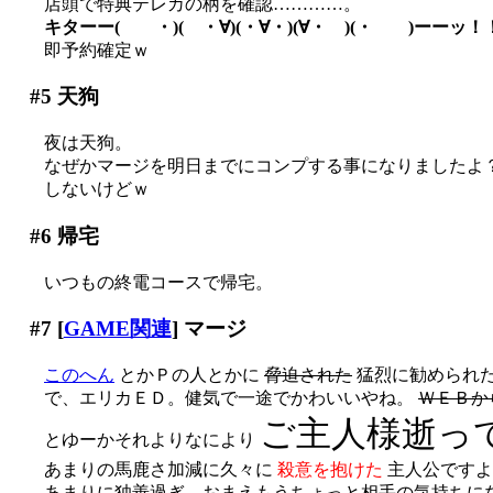
店頭で特典テレカの柄を確認…………。
キターー( ・)( ・∀)(・∀・)(∀・ )(・ )ーーッ！
即予約確定ｗ
#5
天狗
夜は天狗。
なぜかマージを明日までにコンプする事になりましたよ？(´
しないけどｗ
#6
帰宅
いつもの終電コースで帰宅。
#7
[
GAME関連
] マージ
このへん
とかＰの人とかに
脅迫された
猛烈に勧められ
で、エリカＥＤ。健気で一途でかわいいやね。
ＷＥＢか
ご主人様逝っ
とゆーかそれよりなにより
あまりの馬鹿さ加減に久々に
殺意を抱けた
主人公ですよ？(
あまりに独善過ぎ。おまえもうちょっと相手の気持ちになっ