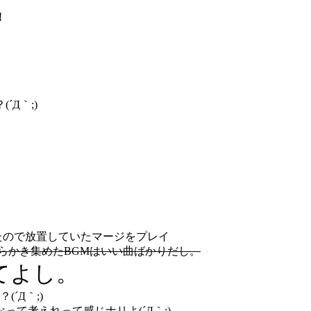
！
Д｀;)
たので放置していたマージをプレイ
らかき集めたBGMはいい曲ばかりだし。
てよし。
´Д｀;)
て考えれって感じナリよ(´Д｀;)