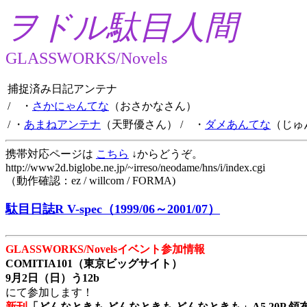
ヲドル駄目人間
GLASSWORKS/Novels
捕捉済み日記アンテナ
/ ・
さかにゃんてな
（おさかなさん）
/ ・
あまねアンテナ
（天野優さん）
/ ・
ダメあんてな
（じゅ
携帯対応ページは
こちら
↓からどうぞ。
http://www2d.biglobe.ne.jp/~irreso/neodame/hns/i/index.cgi
（動作確認：ez / willcom / FORMA)
駄目日誌R V-spec（1999/06～2001/07）
GLASSWORKS/Novelsイベント参加情報
COMITIA101（東京ビッグサイト）
9月2日（日）う12b
にて参加します！
新刊
「どんなときも どんなときも どんなときも」A5 20P 領布