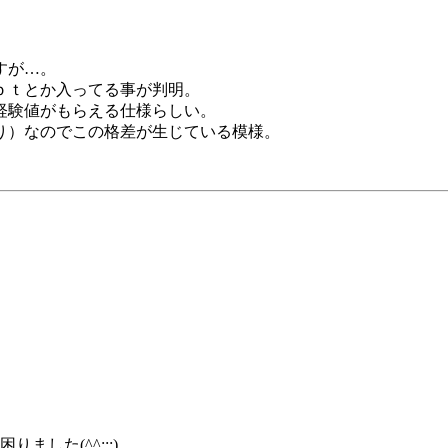
すが…。
ｐｔとか入ってる事が判明。
経験値がもらえる仕様らしい。
り）なのでこの格差が生じている模様。
ました(^^;;;)