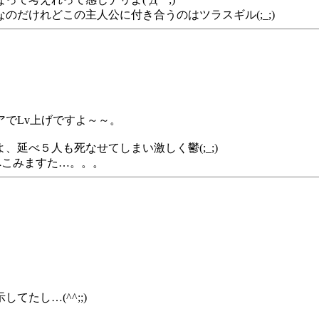
だけれどこの主人公に付き合うのはツラスギル(;_;)
でLv上げですよ～～。
延べ５人も死なせてしまい激しく鬱(;_;)
にへこみますた…。。。
たし…(^^;;)