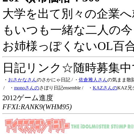
大学を出て別々の企業へ
もいつも一緒な二人の今
お姉様っぽくないOL百
日記リンク☆随時募集中です
・
おさかなさん
のさかにゃ日記
/ ・
佐倉雅人さん
の気まま散
/ ・
monoさんの
さぼり日記ensemble
/ ・
KAZさんの
KAZ兄
2012ゲーム進度
FFXI:RANK9(WHM95)