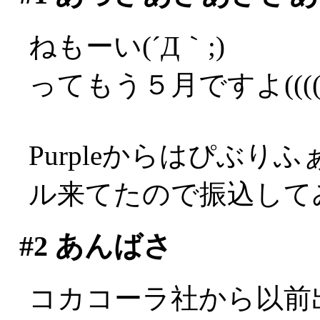
ねもーい(´Д｀;)
ってもう５月ですよ((((°Д
Purpleからはぴぶ
ル来てたので振込してみ
#2
あんばさ
コカコーラ社から以前