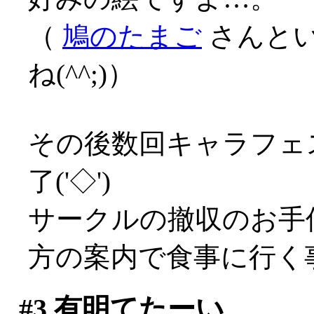
（
鳩のたまご
さんと
ね(^^;)）
その後数回キャラフェ
了('◇')ゞ
サークルの撤収のお手
方の案内で食事に行く
#3
有明てたーい