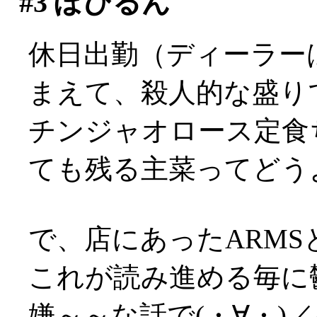
#3
ぽひるん
休日出勤（ディーラー
まえて、殺人的な盛り
チンジャオロース定食
ても残る主菜ってどうよ
で、店にあったARM
これが読み進める毎に
嫌～～な話で(・∀・)