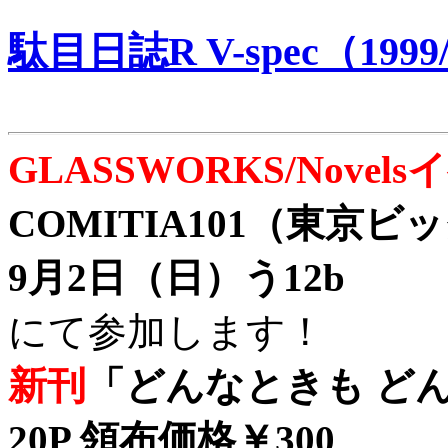
駄目日誌R V-spec（1999/
GLASSWORKS/Nove
COMITIA101（東京
9月2日（日）う12b
にて参加します！
新刊
「どんなときも どん
20P 領布価格￥300