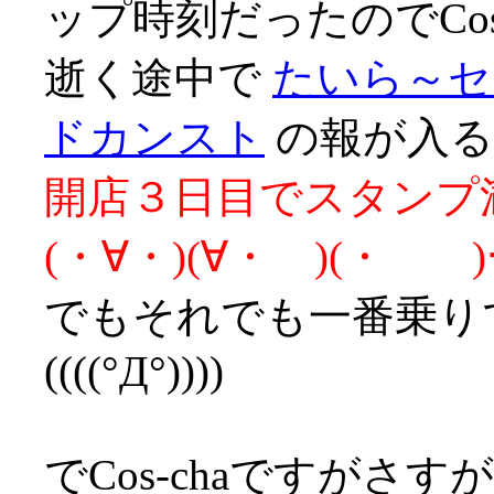
ップ時刻だったのでCos
逝く途中で
たいら～セ
ドカンスト
の報が入る
開店３日目でスタンプ満
(・∀・)(∀・ )(・
でもそれでも一番乗り
((((°Д°))))
でCos-chaですが