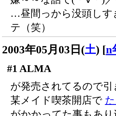
…昼間っから没頭しす
テ（笑）
2003年05月03日(
土
)
[
n
#1
ALMA
が発売されてるので引
某メイド喫茶開店で
た
がかかってた事もあり