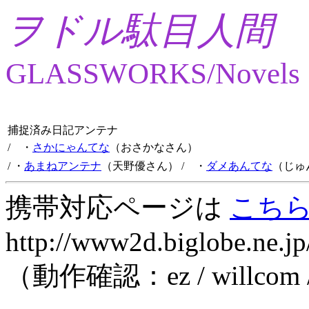
ヲドル駄目人間
GLASSWORKS/Novels
捕捉済み日記アンテナ
/ ・
さかにゃんてな
（おさかなさん）
/ ・
あまねアンテナ
（天野優さん）
/ ・
ダメあんてな
（じゅ
携帯対応ページは
こち
http://www2d.biglobe.ne.jp
（動作確認：ez / willcom 