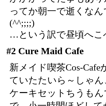
ってか朝一で逝くなん
(^^;;;;)
…という訳で昼頃へこ
#2
Cure Maid Cafe
新メイド喫茶Cos-Ca
ていたたいら～しゃん
ケーキセットちうもんでマ
で、小一時間ほどして