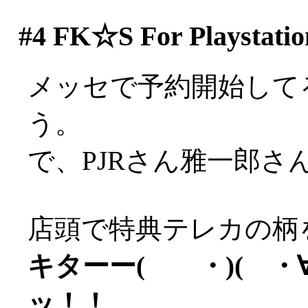
#4
FK☆S For Playstatio
メッセで予約開始して
う。
で、PJRさん雅一郎さ
店頭で特典テレカの柄
キターー( ・)( ・∀)
ッ！！