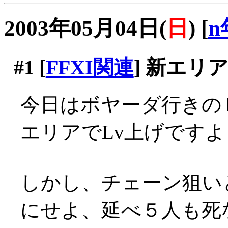
2003年05月04日(
日
)
[
n
#1
[
FFXI関連
] 新エリ
今日はボヤーダ行きの
エリアでLv上げです
しかし、チェーン狙い
にせよ、延べ５人も死な