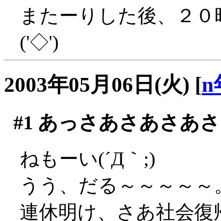
またーりした後、２０
('◇')ゞ
2003年05月06日(火)
[
n
#1
あっさあさあさあさ
ねもーい(´Д｀;)
うう、だる～～～～～
連休明け、さあ社会復