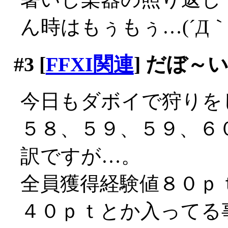
ん時はもぅもぅ…(´Д｀;
#3
[
FFXI関連
] だぼ～
今日もダボイで狩りを
５８、５９、５９、６
訳ですが…。
全員獲得経験値８０ｐ
４０ｐｔとか入ってる