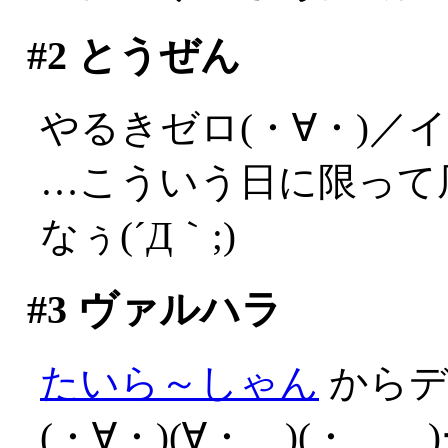
#2
とうぜん
やるきゼロ(・∀・)／
…こういう日に限って
なぅ(´Д｀;)
#3
ヴァルハラ
たいら～しゃん
からデ
(・∀・)(∀・ )(・