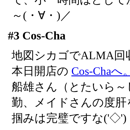
～(・∀・)／
#3
Cos-Cha
地図シカゴでALMA
本日開店の
Cos-Chaへ
船雄さん（とたいら～
勤、メイドさんの度肝を
掴みは完璧ですな('◇')