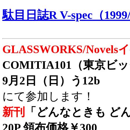
駄目日誌R V-spec（1999/
GLASSWORKS/Nove
COMITIA101（東京
9月2日（日）う12b
にて参加します！
新刊
「どんなときも どん
20P 領布価格￥300