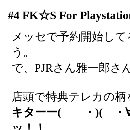
#4
FK☆S For Playstatio
メッセで予約開始して
う。
で、PJRさん雅一郎さ
店頭で特典テレカの柄
キターー( ・)( ・∀)
ッ！！