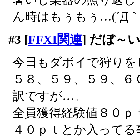
ん時はもぅもぅ…(´Д｀;
#3
[
FFXI関連
] だぼ～
今日もダボイで狩りを
５８、５９、５９、６
訳ですが…。
全員獲得経験値８０ｐ
４０ｐｔとか入ってる