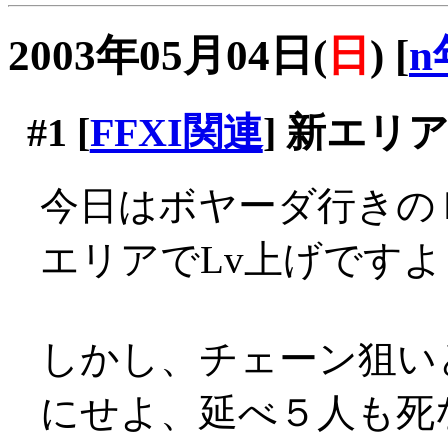
2003年05月04日(
日
)
[
n
#1
[
FFXI関連
] 新エリ
今日はボヤーダ行きの
エリアでLv上げです
しかし、チェーン狙い
にせよ、延べ５人も死な