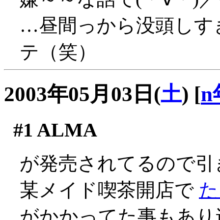
…昼間っから没頭しす
テ（笑）
2003年05月03日(
土
)
[
n
#1
ALMA
が発売されてるので引
某メイド喫茶開店で
た
がかかってた事もあり