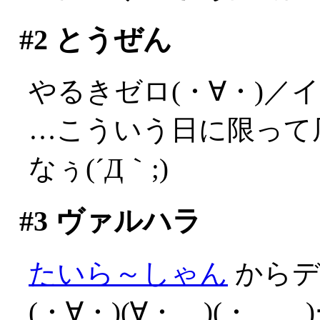
#2
とうぜん
やるきゼロ(・∀・)／
…こういう日に限って
なぅ(´Д｀;)
#3
ヴァルハラ
たいら～しゃん
からデ
(・∀・)(∀・ )(・