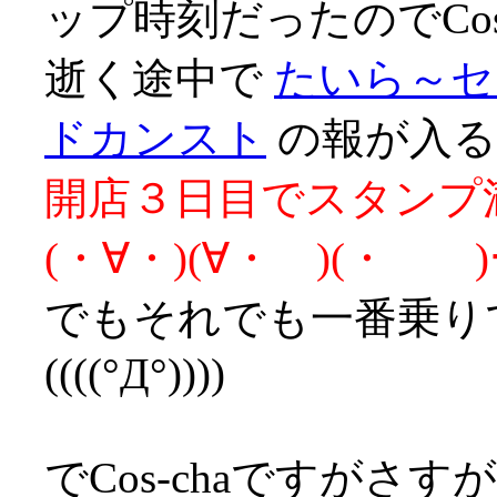
ップ時刻だったのでCos
逝く途中で
たいら～セ
ドカンスト
の報が入る
開店３日目でスタンプ満
(・∀・)(∀・ )(・
でもそれでも一番乗り
((((°Д°))))
でCos-chaですが