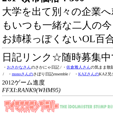
大学を出て別々の企業へ
もいつも一緒な二人の今
お姉様っぽくないOL百
日記リンク☆随時募集中です
・
おさかなさん
のさかにゃ日記
/ ・
佐倉雅人さん
の気まま散
/ ・
monoさんの
さぼり日記ensemble
/ ・
KAZさんの
KAZ兄
2012ゲーム進度
FFXI:RANK9(WHM95)