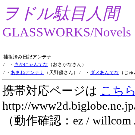
ヲドル駄目人間
GLASSWORKS/Novels
捕捉済み日記アンテナ
/ ・
さかにゃんてな
（おさかなさん）
/ ・
あまねアンテナ
（天野優さん）
/ ・
ダメあんてな
（じゅ
携帯対応ページは
こち
http://www2d.biglobe.ne.jp
（動作確認：ez / willcom 