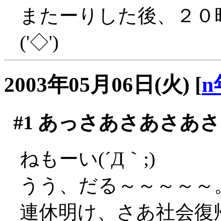
またーりした後、２０
('◇')ゞ
2003年05月06日(火)
[
n
#1
あっさあさあさあさ
ねもーい(´Д｀;)
うう、だる～～～～～
連休明け、さあ社会復