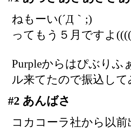
ねもーい(´Д｀;)
ってもう５月ですよ((((°Д
Purpleからはぴぶ
ル来てたので振込してみ
#2
あんばさ
コカコーラ社から以前