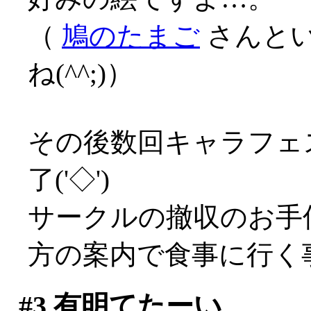
（
鳩のたまご
さんと
ね(^^;)）
その後数回キャラフェ
了('◇')ゞ
サークルの撤収のお手
方の案内で食事に行く
#3
有明てたーい