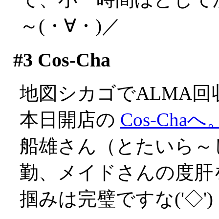
～(・∀・)／
#3
Cos-Cha
地図シカゴでALMA
本日開店の
Cos-Chaへ
船雄さん（とたいら～
勤、メイドさんの度肝を
掴みは完璧ですな('◇')