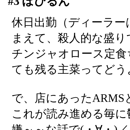
#3
ぽひるん
休日出勤（ディーラー
まえて、殺人的な盛り
チンジャオロース定食
ても残る主菜ってどうよ
で、店にあったARM
これが読み進める毎に
嫌～～な話で(・∀・)