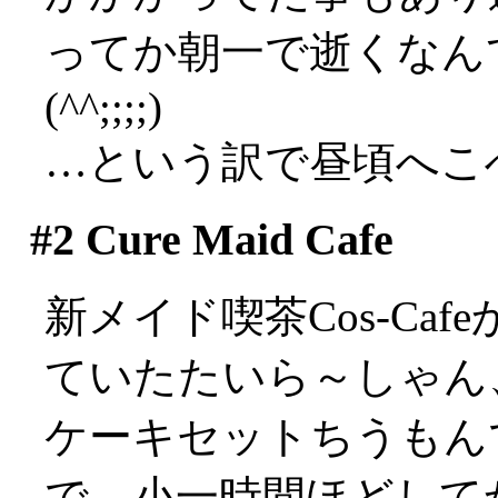
ってか朝一で逝くなん
(^^;;;;)
…という訳で昼頃へこ
#2
Cure Maid Cafe
新メイド喫茶Cos-Ca
ていたたいら～しゃん
ケーキセットちうもんでマ
で、小一時間ほどして