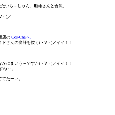
いたたいら～しゃん、船雄さんと合流。
∀・)／
開店の
Cos-Chaへ。
ドさんの度肝を抜く(・∀・)／イイ！！
かにまいう～ですた(・∀・)／イイ！！
すね～。
ててたーい。