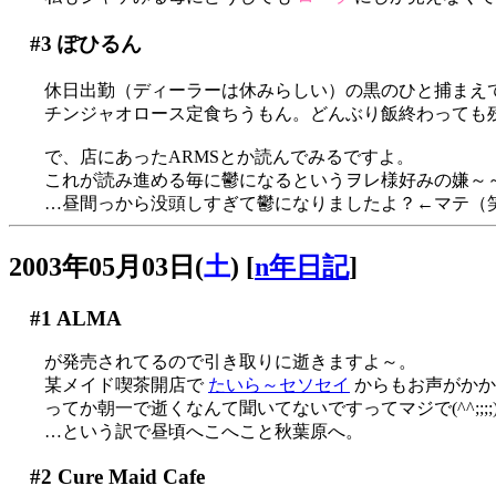
#3
ぽひるん
休日出勤（ディーラーは休みらしい）の黒のひと捕まえ
チンジャオロース定食ちうもん。どんぶり飯終わっても残
で、店にあったARMSとか読んでみるですよ。
これが読み進める毎に鬱になるというヲレ様好みの嫌～～
…昼間っから没頭しすぎて鬱になりましたよ？←マテ（
2003年05月03日(
土
)
[
n年日記
]
#1
ALMA
が発売されてるので引き取りに逝きますよ～。
某メイド喫茶開店で
たいら～セソセイ
からもお声がかか
ってか朝一で逝くなんて聞いてないですってマジで(^^;;;;
…という訳で昼頃へこへこと秋葉原へ。
#2
Cure Maid Cafe