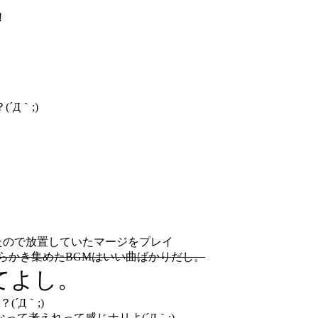
！
Д｀;)
たので放置していたマージをプレイ
らかき集めたBGMはいい曲ばかりだし。
てよし。
´Д｀;)
て考えれって感じナリよ(´Д｀;)