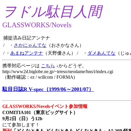
ヲドル駄目人間
GLASSWORKS/Novels
捕捉済み日記アンテナ
/ ・
さかにゃんてな
（おさかなさん）
/ ・
あまねアンテナ
（天野優さん）
/ ・
ダメあんてな
（じゅ
携帯対応ページは
こちら
↓からどうぞ。
http://www2d.biglobe.ne.jp/~irreso/neodame/hns/i/index.cgi
（動作確認：ez / willcom / FORMA)
駄目日誌R V-spec（1999/06～2001/07）
GLASSWORKS/Novelsイベント参加情報
COMITIA101（東京ビッグサイト）
9月2日（日）う12b
にて参加します！
新刊
「どんなときも どんなときも どんなときも」A5 20P 領布