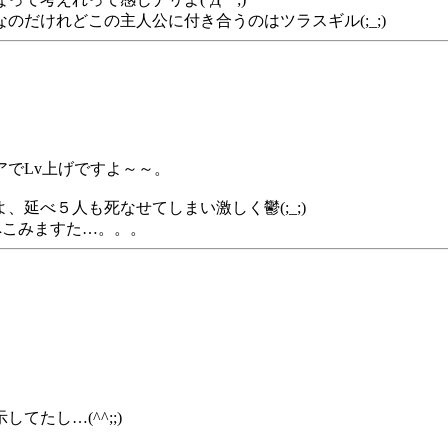
だけれどこの主人公に付き合うのはツラスギル(;_;)
でLv上げですよ～～。
延べ５人も死なせてしまい激しく鬱(;_;)
にへこみますた…。。。
たし…(^^;;)