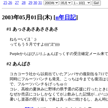
25
26
27
28
29
30
31
2003年05月01日(木)
[
n年日記
]
#1
あっさあさあささあさ
ねもーい(´Д｀;)
ってもう５月ですよ((((°Д°))))
Purpleからはぴぶりふぁんぼっくすの受注確定メール来
#2
あんばさ
コカコーラ社から以前出ていたアンバサの復刻缶を711で
同時にフルーツパンチも発見、こっちは今までも復活は
で、フルーツパンチをげっちゅ☆
コレ、高校の夏休みに野球の県予選の応援に行ったとき
なぜか売店にコレしかなくてがぶ飲みした記憶が…(^^;;;)
暑いし楽器の照り返しで鼻は真っ赤に焼けるし、あん時はも