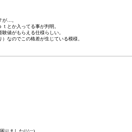
すが…。
ｐｔとか入ってる事が判明。
経験値がもらえる仕様らしい。
り）なのでこの格差が生じている模様。
ました(^^;;;)