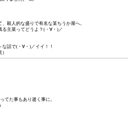
て、殺人的な盛りで有名な某ちうか屋へ。
る主菜ってどうよ？(・∀・)／
な話で(・∀・)／イイ！！
笑）
ってた事もあり逝く事に。
)