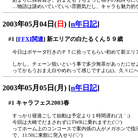
…物語は謎めいていていい雰囲気だし、キャラも魅力的なの
2003年05月04日(
日
)
[
n年日記
]
#1
[
FFXI関連
] 新エリアの白たるくん５９歳
今日はボヤーダ行きのＰＴに拾ってもらい初めて新エリア
しかし、チェーン狙いという事で多少無茶があったにせよ、
ってかもうおまえ白やめれって感じですよ(;д;)。久々
2003年05月05日(月)
[
n年日記
]
#1
キャラフェス2003春
すっかり寝過ごして始動は予定より１時間遅れ(´Д｀;)
今回は大崎でだまされずにTWRに乗れますた('◇')ゞ
ってホーム上のコンコースで案内係の人がメガホンで指示して
で、11:50に東館に突入せり('◇')ゞ