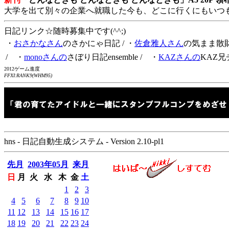
大学を出て別々の企業へ就職した今も、どこに行くにもいつ
日記リンク☆随時募集中です(^^;)
・
おさかなさん
のさかにゃ日記
/ ・
佐倉雅人さん
の気まま散
/ ・
monoさんの
さぼり日記ensemble
/ ・
KAZさんの
KAZ兄
2012ゲーム進度
FFXI:RANK9(WHM95)
hns - 日記自動生成システム - Version 2.10-pl1
先月
2003年05月
来月
日
月
火
水
木
金
土
1
2
3
4
5
6
7
8
9
10
11
12
13
14
15
16
17
18
19
20
21
22
23
24