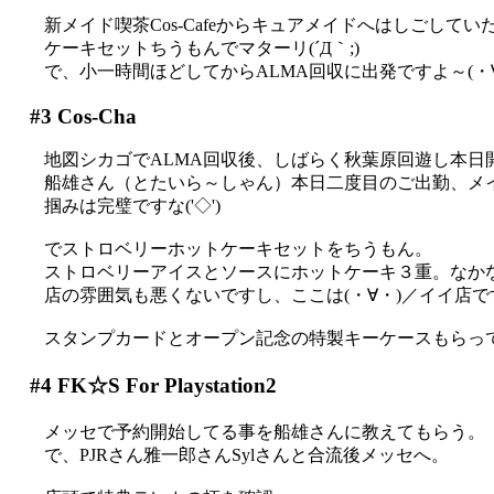
新メイド喫茶Cos-Cafeからキュアメイドへはしごして
ケーキセットちうもんでマターリ(´Д｀;)
で、小一時間ほどしてからALMA回収に出発ですよ～(・
#3
Cos-Cha
地図シカゴでALMA回収後、しばらく秋葉原回遊し本日
船雄さん（とたいら～しゃん）本日二度目のご出勤、メイ
掴みは完璧ですな('◇')ゞ
でストロベリーホットケーキセットをちうもん。
ストロベリーアイスとソースにホットケーキ３重。なかな
店の雰囲気も悪くないですし、ここは(・∀・)／イイ店で
スタンプカードとオープン記念の特製キーケースもらっ
#4
FK☆S For Playstation2
メッセで予約開始してる事を船雄さんに教えてもらう。
で、PJRさん雅一郎さんSylさんと合流後メッセへ。