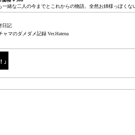
も一緒な二人の今までとこれからの物語。全然お姉様っぽくない
財日記
チャマのダメダメ記録 Ver.Hatena