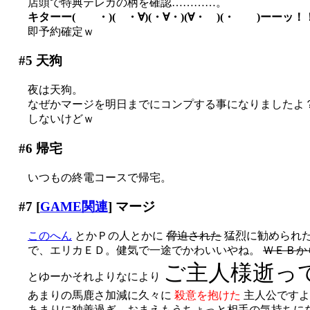
店頭で特典テレカの柄を確認…………。
キターー( ・)( ・∀)(・∀・)(∀・ )(・ )ーーッ！
即予約確定ｗ
#5
天狗
夜は天狗。
なぜかマージを明日までにコンプする事になりましたよ？(´
しないけどｗ
#6
帰宅
いつもの終電コースで帰宅。
#7
[
GAME関連
] マージ
このへん
とかＰの人とかに
脅迫された
猛烈に勧められ
で、エリカＥＤ。健気で一途でかわいいやね。
ＷＥＢか
ご主人様逝っ
とゆーかそれよりなにより
あまりの馬鹿さ加減に久々に
殺意を抱けた
主人公ですよ？(
あまりに独善過ぎ。おまえもうちょっと相手の気持ちになっ