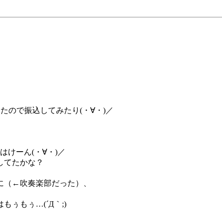
てたので振込してみたり(・∀・)／
はけーん(・∀・)／
してたかな？
に（←吹奏楽部だった）、
ぅもぅ…(´Д｀;)