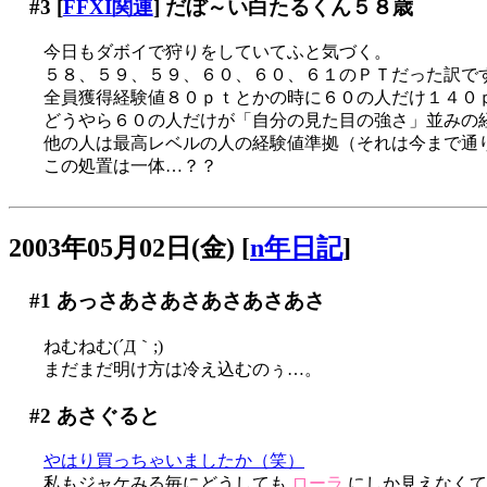
#3
[
FFXI関連
] だぼ～い白たるくん５８歳
今日もダボイで狩りをしていてふと気づく。
５８、５９、５９、６０、６０、６１のＰＴだった訳で
全員獲得経験値８０ｐｔとかの時に６０の人だけ１４０
どうやら６０の人だけが「自分の見た目の強さ」並みの
他の人は最高レベルの人の経験値準拠（それは今まで通
この処置は一体…？？
2003年05月02日(金)
[
n年日記
]
#1
あっさあさあさあさあさあさ
ねむねむ(´Д｀;)
まだまだ明け方は冷え込むのぅ…。
#2
あさぐると
やはり買っちゃいましたか（笑）
私もジャケみる毎にどうしても
ローラ
にしか見えなくて困り